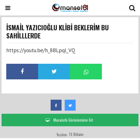
İSMAİL YAZICIOĞLU KLİBİ BEKLERİM BU
SAHİLLLERDE
https://youtu.be/h_8BLpql_VQ
Masaüstü Görünümüne Git
TE Bilişim
Yazılım: