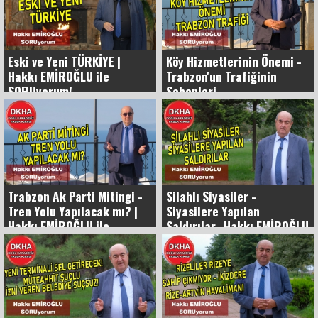
Eski ve Yeni TÜRKİYE |
Köy Hizmetlerinin Önemi -
Hakkı EMİROĞLU ile
Trabzon'un Trafiğinin
SORUyorum!
Sebepleri
Trabzon Ak Parti Mitingi -
Silahlı Siyasiler -
Tren Yolu Yapılacak mı? |
Siyasilere Yapılan
Hakkı EMİROĞLU ile
Saldırılar- Hakkı EMİROĞLU
SORUyorum!
ile SORUyorum!