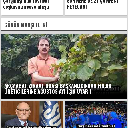
Çarşıbaşı’nda festival
SÜRMENE’DE 21.ÇAMFEST
coşkusu zirveye ulaştı
HEYECANI
GÜNÜN MANŞETLERI
AKÇAABAT ZİRAAT ODASI BAŞKANLIĞINDAN FINDIK
ÜRETİCİLERİNE AĞUSTOS AYI İÇİN UYARI!