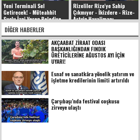
Yeni Terminali Sel
Rizeliler Rize'ye Sahip
Getirecek! - Müteahhit
Çıkmıyor - İkizdere - Rize-
Suçlu İzni Veren Belediye
Artvin Havalimanı -
Suçsuz!
Trabzon Güney Çevre Yolu
DIĞER HABERLER
AKÇAABAT ZİRAAT ODASI
BAŞKANLIĞINDAN FINDIK
ÜRETİCİLERİNE AĞUSTOS AYI İÇİN
UYARI!
Esnaf ve sanatkâra yönelik yatırım ve
işletme kredilerinin limiti artırıldı
Çarşıbaşı’nda festival coşkusu
zirveye ulaştı