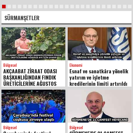
SÜRMANŞETLER
Bölgesel
Ekonomi
AKÇAABAT ZİRAAT ODASI
Esnaf ve sanatkâra yönelik
BAŞKANLIĞINDAN FINDIK
yatırım ve işletme
ÜRETİCİLERİNE AĞUSTOS
kredilerinin limiti artırıldı
AYI İÇİN UYARI!
Bölgesel
Bölgesel