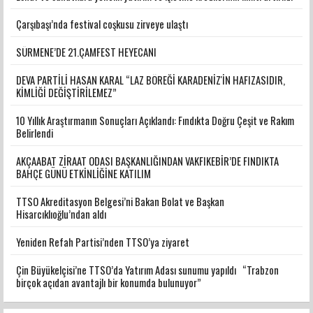
Çarşıbaşı’nda festival coşkusu zirveye ulaştı
SÜRMENE’DE 21.ÇAMFEST HEYECANI
DEVA PARTİLİ HASAN KARAL “LAZ BÖREĞİ KARADENİZ'İN HAFIZASIDIR,
KİMLİĞİ DEĞİŞTİRİLEMEZ”
10 Yıllık Araştırmanın Sonuçları Açıklandı: Fındıkta Doğru Çeşit ve Rakım
Belirlendi
AKÇAABAT ZİRAAT ODASI BAŞKANLIĞINDAN VAKFIKEBİR’DE FINDIKTA
BAHÇE GÜNÜ ETKİNLİĞİNE KATILIM
TTSO Akreditasyon Belgesi’ni Bakan Bolat ve Başkan
Hisarcıklıoğlu’ndan aldı
Yeniden Refah Partisi’nden TTSO’ya ziyaret
Çin Büyükelçisi’ne TTSO’da Yatırım Adası sunumu yapıldı “Trabzon
birçok açıdan avantajlı bir konumda bulunuyor”