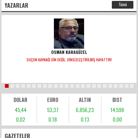
YAZARLAR
Tümü
OSMAN KARAGÜZEL
SUÇUN KAYNAĞI DİN DEĞİL, DİNSİZLEŞTİRİLMİŞ HAYATTIR!
DOLAR
EURO
ALTIN
BIST
45,44
53,37
6.856,23
14.598
0.02
0.18
0.13
0.00
GAZETELER