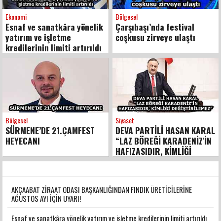
Ekonomi
Bölgesel
Esnaf ve sanatkâra yönelik
Çarşıbaşı’nda festival
yatırım ve işletme
coşkusu zirveye ulaştı
kredilerinin limiti artırıldı
Bölgesel
Siyaset
SÜRMENE’DE 21.ÇAMFEST
DEVA PARTİLİ HASAN KARAL
HEYECANI
“LAZ BÖREĞİ KARADENİZ'İN
HAFIZASIDIR, KİMLİĞİ
DEĞİŞTİRİLEMEZ”
AKÇAABAT ZİRAAT ODASI BAŞKANLIĞINDAN FINDIK ÜRETİCİLERİNE
AĞUSTOS AYI İÇİN UYARI!
Esnaf ve sanatkâra yönelik yatırım ve işletme kredilerinin limiti artırıldı