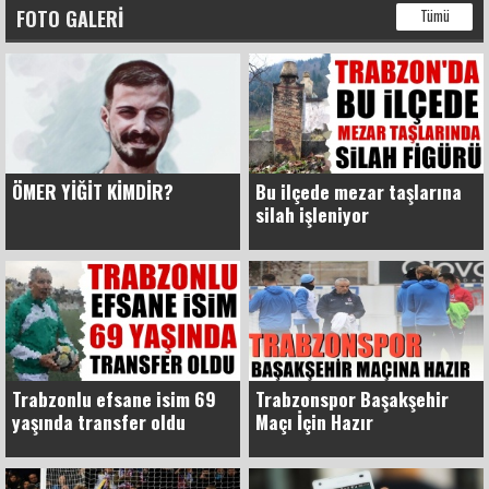
FOTO GALERI
Tümü
ÖMER YİĞİT KİMDİR?
Bu ilçede mezar taşlarına
silah işleniyor
Trabzonlu efsane isim 69
Trabzonspor Başakşehir
yaşında transfer oldu
Maçı İçin Hazır