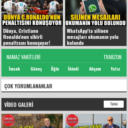
Dünya, Cristiano
WhatsApp'ta silinen
Ronaldo'nun sihirli
mesajları okumanın yolu
penaltısını konuşuyor!
bulundu
NAMAZ VAKITLERI
TRABZON
İmsak
Güneş
Öğle
İkindi
Akşam
Yatsı
ÇOK YORUMLANANLAR
VIDEO GALERI
Tümü