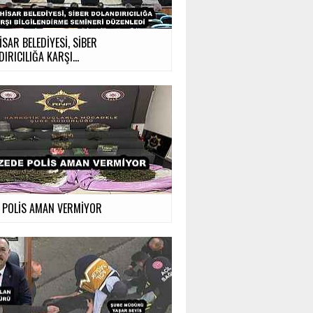
SAR BELEDİYESİ, SİBER
IRICILIĞA KARŞI...
E POLİS AMAN VERMİYOR