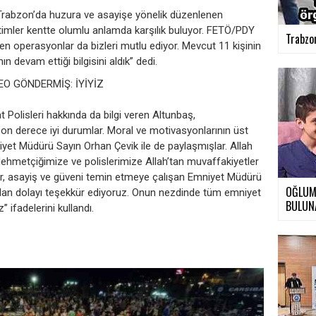
rabzon’da huzura ve asayişe yönelik düzenlenen
timler kentte olumlu anlamda karşılık buluyor. FETÖ/PDY
Trabzon
ülen operasyonlar da bizleri mutlu ediyor. Mevcut 11 kişinin
n devam ettiği bilgisini aldık” dedi.
EO GÖNDERMİŞ: İYİYİZ
 Polisleri hakkında da bilgi veren Altunbaş,
on derece iyi durumlar. Moral ve motivasyonlarının üst
iyet Müdürü Sayın Orhan Çevik ile de paylaşmışlar. Allah
ehmetçiğimize ve polislerimize Allah’tan muvaffakiyetler
ur, asayiş ve güveni temin etmeye çalışan Emniyet Müdürü
OĞLUMU
ndan dolayı teşekkür ediyoruz. Onun nezdinde tüm emniyet
BULUN
” ifadelerini kullandı.