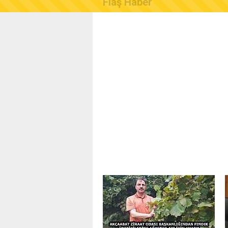
Flaş Haber
AKÇAABAT ZİRAAT ODASI B