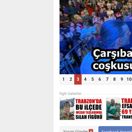
‹
1
2
3
4
5
6
7
8
9
10
İlgili Galeriler
Yorum Gönder
0
Facebook Yoruml