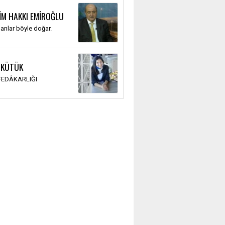
İM HAKKI EMİROĞLU
anlar böyle doğar.
 KÜTÜK
 FEDÂKARLIĞI