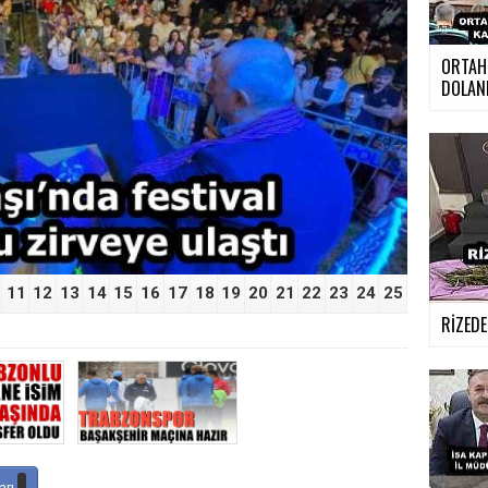
ORTAHİ
DOLAND
›
11
12
13
14
15
16
17
18
19
20
21
22
23
24
25
RİZED
arı