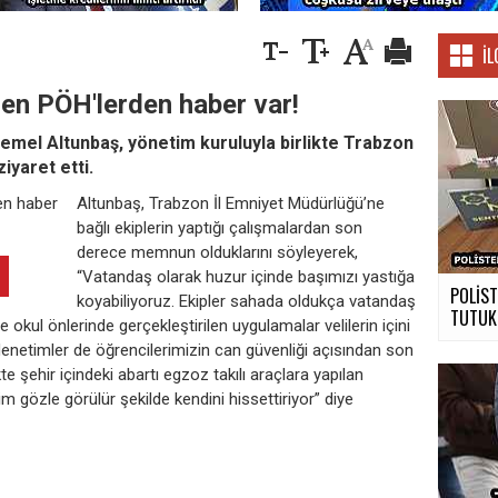
İL
den PÖH'lerden haber var!
Temel Altunbaş, yönetim kuruluyla birlikte Trabzon
iyaret etti.
Altunbaş, Trabzon İl Emniyet Müdürlüğü’ne
bağlı ekiplerin yaptığı çalışmalardan son
derece memnun olduklarını söyleyerek,
“Vatandaş olarak huzur içinde başımızı yastığa
POLİST
koyabiliyoruz. Ekipler sahada oldukça vatandaş
TUTUK
 okul önlerinde gerçekleştirilen uygulamalar velilerin içini
 denetimler de öğrencilerimizin can güvenliği açısından son
e şehir içindeki abartı egzoz takılı araçlara yapılan
m gözle görülür şekilde kendini hissettiriyor” diye