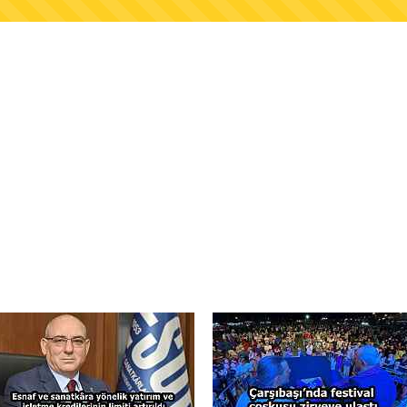
AŞKANLIĞINDAN FINDIK ÜRETİCİLERİNE AĞUSTO