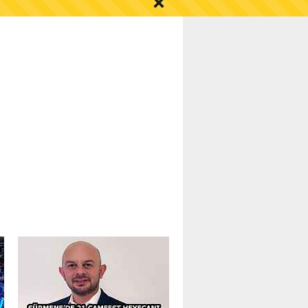
S AYI İÇİN UYARI!