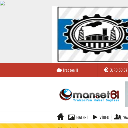
Trabzon
11
EURO
53,37
GALERI
VIDEO
YA