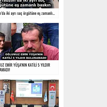
’da iki ayrı suç örgütüne eş zamanlı...
Z EMİR YÜŞA’NIN KATİLİ 5 YILDIR
AMADI!