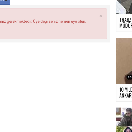
×
TRABZ
anız gerekmektedir. Üye değilseniz hemen üye olun.
MÜDÜR
10 YIL
ANKARA