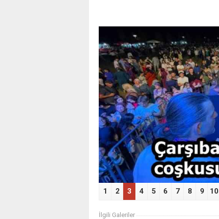
‹
1
2
3
4
5
6
7
8
9
10
İlgili Galeriler