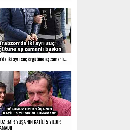
’da iki ayrı suç örgütüne eş zamanlı...
Z EMİR YÜŞA’NIN KATİLİ 5 YILDIR
AMADI!