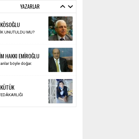
YAZARLAR
 KÖSOĞLU
TİK UNUTULDU MU?
İM HAKKI EMİROĞLU
anlar böyle doğar.
 KÜTÜK
 FEDÂKARLIĞI