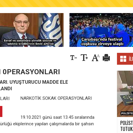
AŞKANLIĞINDAN FINDIK ÜRETİCİLERİNE AĞUSTO
İL
 0PERASYONLARI
ARI. UYUŞTURUCU MADDE ELE
LANDI
NARKOTİK SOKAK OPERASYONLARI
19.10.2021 günü saat 13.45 sıralarında
POLİST
lüğü ekiplerince yapılan çalışmalarda bir şahsın
TUTUK