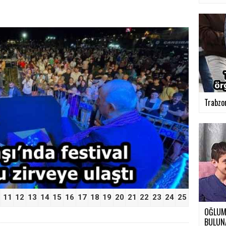
Trabzon
›
11
12
13
14
15
16
17
18
19
20
21
22
23
24
25
OĞLUMU
BULUN