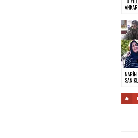
10 YIL
ANKARA
NARİN
SANIKL