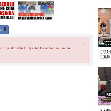
arı
×
anız gerekmektedir. Üye değilseniz hemen üye olun.
ORTAHİ
DOLAND
RİZED