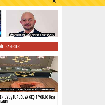
S AYI İÇİN UYARI!
GILI HABERLER
EN UYUŞTURUCUYA GEÇİT YOK.10 KİŞİ
LANDI