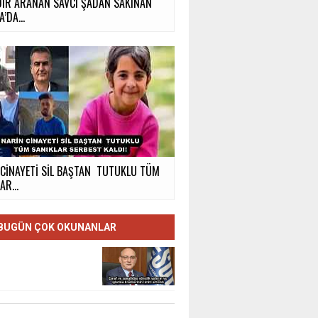
DIR ARANAN SAVCI ŞADAN SAKINAN
’DA...
 CİNAYETİ SİL BAŞTAN TUTUKLU TÜM
AR...
BUGÜN ÇOK OKUNANLAR