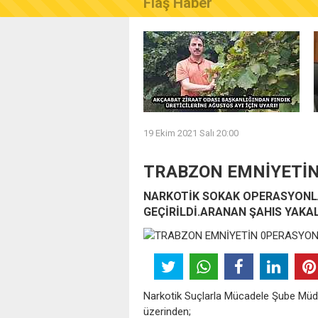
Flaş Haber
AKÇAABAT ZİRAAT ODASI B
19 Ekim 2021 Salı 20:00
TRABZON EMNİYETİN
NARKOTİK SOKAK OPERASYONL
GEÇİRİLDİ.ARANAN ŞAHIS YAKA
Narkotik Suçlarla Mücadele Şube Müdür
üzerinden;