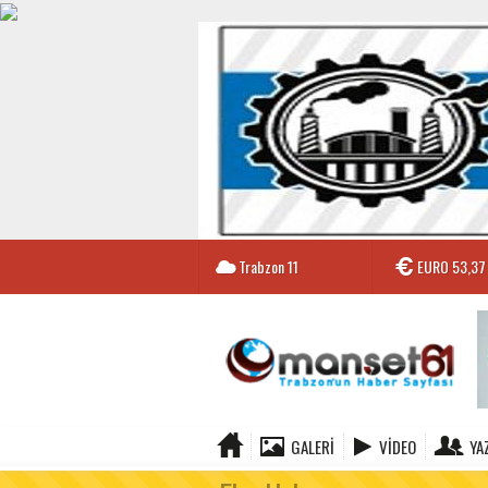
Trabzon
11
EURO
53,37
GALERI
VIDEO
YA