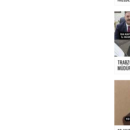
TRABZ
MÜDÜR