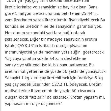
“2025 yılı yaş çay alım sezonu öncelikle tüm
üreticilerimize ve sanayicimize hayırlı olsun. Bana
göre 1 milyon üretici ürününü belirlenen 25,44 TL
zam üzerinden satabilirse olumlu fiyat diyebilecek Bu
konuda ne üreticinin ne de sanayicinin garantisi yok.
Her durum sezondaki şartlara bağlı olarak
şekillenecek. Diğer bir ifadeyle sanayicinin üretim
iştahı, ÇAYKUR’un istikrarlı duruşu piyasanın
memnuniyetini ya da memnuniyetsizliğini gösterecek.
Yaş çaya yapılan yüzde 34 zam destekleme
sanayiciye yüklendi ise ki, biz bunu anlıyoruz. Bu
üretim maliyetlerine de yüzde 50 şeklinde yansıyacak.
Sanayici 1 kg kuru çay üretebilmek için üreticiye 5 kg
yaş çay bedeli üzerinden 127,2 TL ödeyecek. Üretim
maliyetlerine ilaveten bir de yüzde 60 civarında
oluşan kredi faizlerini de eklersek, üretim yapsam mı,
yapmasam mı diye düşünecek”.