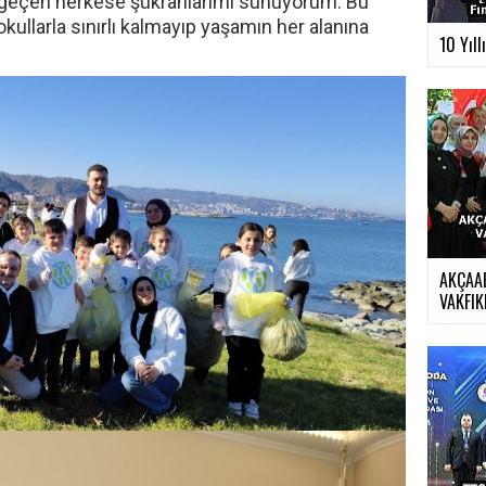
 geçen herkese şükranlarımı sunuyorum. Bu
okullarla sınırlı kalmayıp yaşamın her alanına
10 Yıll
AKÇAA
VAKFIKE