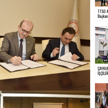
TTSO A
Başkan.
ÇAYKUR
İŞÇİLER