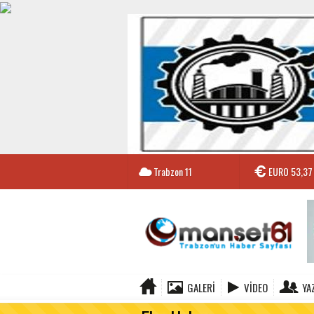
Trabzon
11
EURO
53,37
GALERI
VIDEO
YA