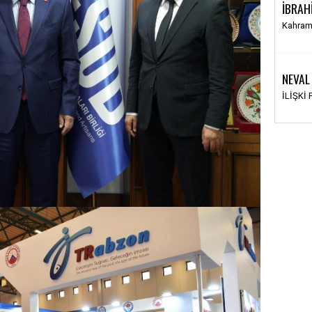
İBRAH
Kahram
NEVAL
İLİŞKİ