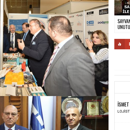
SAYVAN
UNUTUL
İSMET
LOJİS