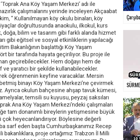
‘Toprak Ana Köy Yaşam Merkezi’ adı ile
hazırlık çalışmalarını yerinde inceleyen Akçaabat
Çarşıba
m, “ Kullanılmayan köy okulu binaları, köy
iyaçlar doğrultusunda anaokulu, ilkokul, kurs
doğa, bilim ve tasarım gibi farklı alanda hizmet
ı gibi eğitsel ve sosyal etkinliklerin yapılacağı
ğitim Bakanlığının başlattığı Köy Yaşam
rt bir tarafında hayata geçiriliyor. Bu proje ile
aman geçirebilecekler. Hem doğayı hem de
 ve yaratıcı bir şekilde kullanabilecekler.
rek öğrenmenin keyfine varacaklar. Mersin
aybetmiş binayı Köy Yaşam Merkezi’ne çevirmek
SÜRMEN
ruz. Ayrıca okulun bahçesine ahşap tavuk kümesi,
amelyalar, temsili su kuyusu, peyzaj saksıları
 Toprak Ana Köy Yaşam Merkezi’ndeki çalışmaları
ğe tam donanımlı bireylerin yetişmesine büyük
ni çok heyecanlandırıyor. Böylesine değerli
çaba sarf eden başta Cumhurbaşkanımız Recep
 bakanlıklara, proje ortağımız Trabzon İl Milli