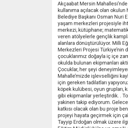
Akçaabat Mersin Mahallesi’nde 
kullanıma açılacak olan okulun 
Belediye Başkanı Osman Nuri Eki
yaşam merkezleri projesiyle iht
merkezi, kütüphane; matematik, 
veren atölyelerle gençlik kamplar
alanlara dönüştürülüyor. Milli E
Merkezleri Projesi Türkiye’nin dö
çocuklarımız doğayla iç içe z
okulda bulunan ekipmanları aktif
Çocuklar, her şeyi deneyimleye
Mahalle’mizde işlevselliğini k
için gereken tadilatları yapıyo
köpek kulübesi, oyun grupları, k
gibi ekipmanlar yerleştirdik. .
yakinen takip ediyorum. Gelece
katkısı olacak olan bu proje be
projeyi hayata geçirmek için 
Tayyip Erdoğan olmak üzere ilgili