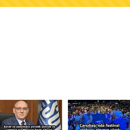
AŞKANLIĞINDAN FINDIK ÜRETİCİLERİNE AĞUSTO