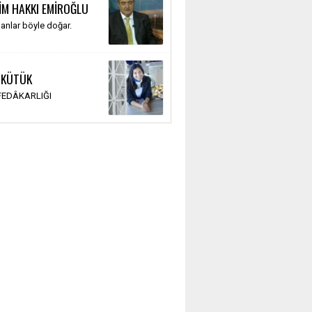
İM HAKKI EMİROĞLU
anlar böyle doğar.
 KÜTÜK
 FEDÂKARLIĞI