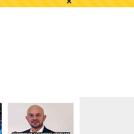
S AYI İÇİN UYARI!