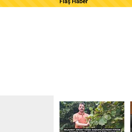
Flaş Haber
AKÇAABAT ZİRAAT ODASI B