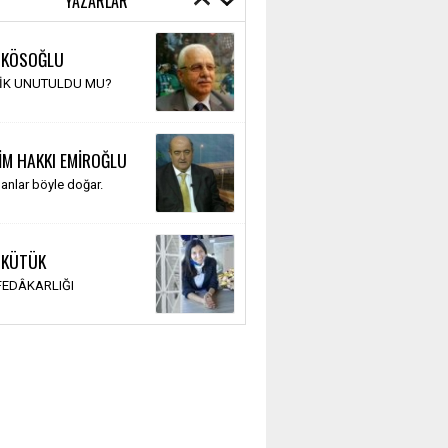
YAZARLAR
 KÖSOĞLU
TİK UNUTULDU MU?
İM HAKKI EMİROĞLU
anlar böyle doğar.
 KÜTÜK
 FEDÂKARLIĞI