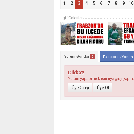
1
2
3
4
5
6
7
8
9
10
İlgili Galeriler
Yorum Gönder
0
Facebook Yoruml
Dikkat!
Yorum yapabilmek için üye girşi yapm
Üye Girişi
Üye Ol