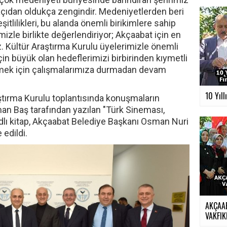
çıdan oldukça zengindir. Medeniyetlerden beri
itlilikleri, bu alanda önemli birikimlere sahip
mizle birlikte değerlendiriyor; Akçaabat için en
. Kültür Araştırma Kurulu üyelerimizle önemli
çin büyük olan hedeflerimizi birbirinden kıymetli
rmek için çalışmalarımıza durmadan devam
10 Yıll
ştırma Kurulu toplantısında konuşmaların
an Baş tarafından yazılan "Türk Sineması,
lı kitap, Akçaabat Belediye Başkanı Osman Nuri
 edildi.
AKÇAA
VAKFIKE