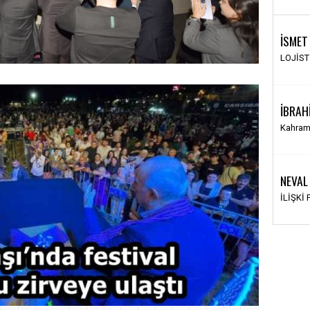
İSMET
LOJİS
İBRAH
Kahram
NEVAL
›
İLİŞKİ