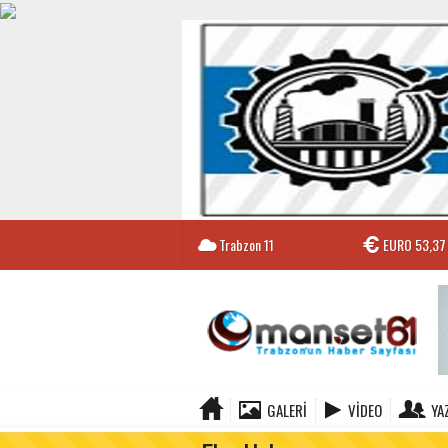
Trabzon
11
EURO
53,37
GALERI
VIDEO
YA