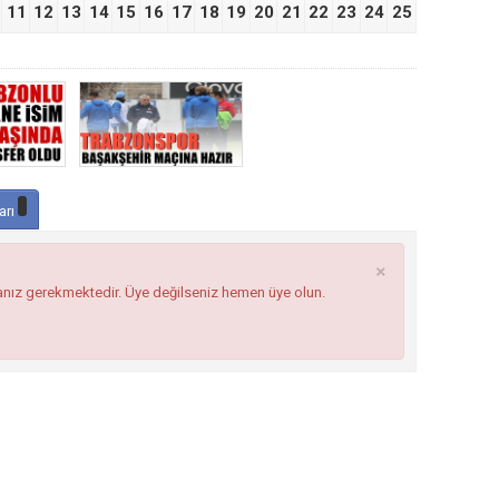
11
12
13
14
15
16
17
18
19
20
21
22
23
24
25
arı
×
anız gerekmektedir. Üye değilseniz hemen üye olun.