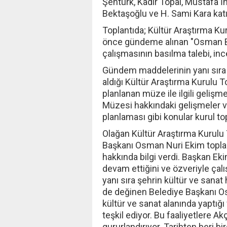
Şentürk, Kadir Topal, Mustafa İ
Bektaşoğlu ve H. Sami Kara katıl
Toplantıda; Kültür Araştırma K
önce gündeme alınan "Osman Baş
çalışmasının basılma talebi, in
Gündem maddelerinin yanı sıra 
aldığı Kültür Araştırma Kurulu 
planlanan müze ile ilgili gelişm
Müzesi hakkındaki gelişmeler 
planlaması gibi konular kurul t
Olağan Kültür Araştırma Kurulu
Başkanı Osman Nuri Ekim toplant
hakkında bilgi verdi. Başkan Eki
devam ettiğini ve özveriyle çalışt
yanı sıra şehrin kültür ve sanat
de değinen Belediye Başkanı O
kültür ve sanat alanında yaptığı
teşkil ediyor. Bu faaliyetlere A
gururlandırıyor. Tarihten beri 