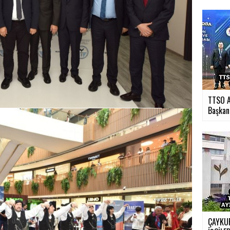
TTSO A
Başkan.
ÇAYKUR