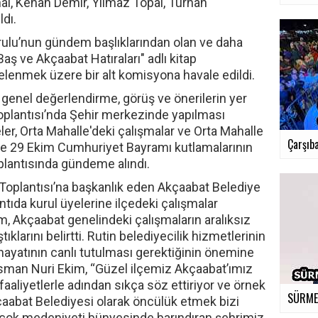
nal, Kenan Demir, Yılmaz Topal, Turhan
dı.
urulu’nun gündem başlıklarından olan ve daha
 ve Akçaabat Hatıraları" adlı kitap
celenmek üzere bir alt komisyona havale edildi.
genel değerlendirme, görüş ve önerilerin yer
Toplantısı’nda Şehir merkezinde yapılması
eler, Orta Mahalle'deki çalışmalar ve Orta Mahalle
Çarşıba
ve 29 Ekim Cumhuriyet Bayramı kutlamalarının
oplantısında gündeme alındı.
 Toplantısı’na başkanlık eden Akçaabat Belediye
ıda kurul üyelerine ilçedeki çalışmalar
m, Akçaabat genelindeki çalışmaların aralıksız
ıklarını belirtti. Rutin belediyecilik hizmetlerinin
 hayatının canlı tutulması gerektiğinin önemine
sman Nuri Ekim, “Güzel ilçemiz Akçaabat’ımız
 faaliyetlerle adından sıkça söz ettiriyor ve örnek
SÜRMEN
kçaabat Belediyesi olarak öncülük etmek bizi
birçok medeniyeti bünyesinde barındıran şehrimiz