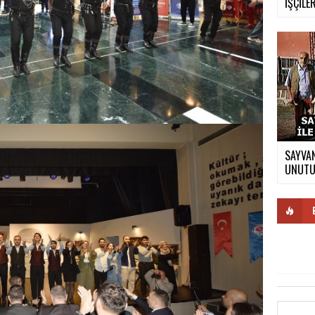
İŞÇİLER
SAYVAN
UNUTUL