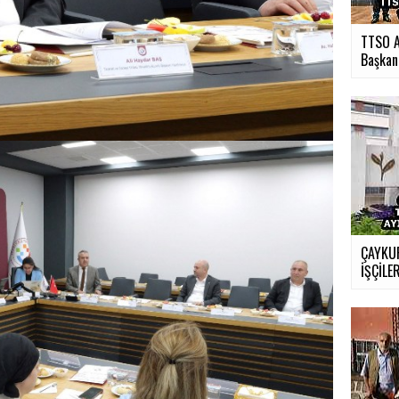
TTSO A
Başkan.
ÇAYKUR
İŞÇİLER