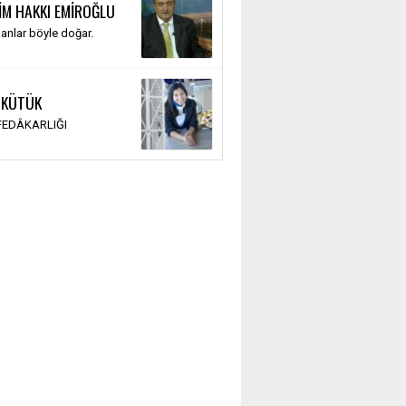
İM HAKKI EMİROĞLU
anlar böyle doğar.
 KÜTÜK
 FEDÂKARLIĞI