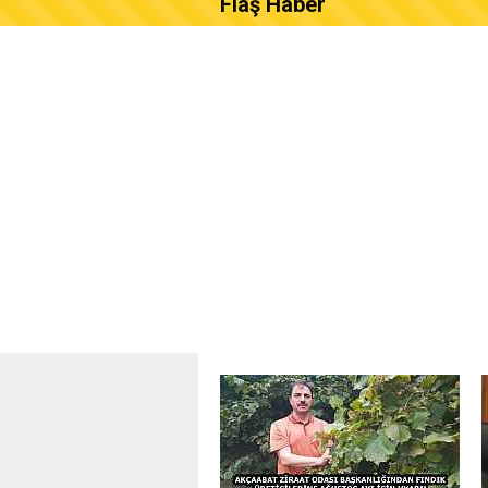
Flaş Haber
AKÇAABAT ZİRAAT ODASI B