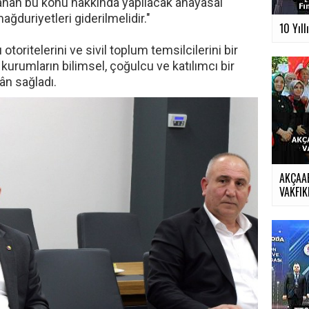
şanan bu konu hakkında yapılacak anayasal
ğduriyetleri giderilmelidir."
10 Yıll
toritelerini ve sivil toplum temsilcilerini bir
 kurumların bilimsel, çoğulcu ve katılımcı bir
n sağladı.
AKÇAA
VAKFIKE