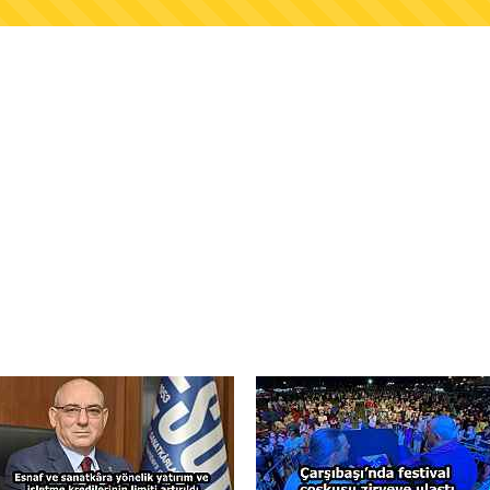
AŞKANLIĞINDAN FINDIK ÜRETİCİLERİNE AĞUSTO