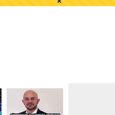
S AYI İÇİN UYARI!