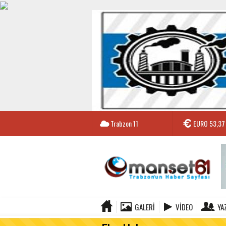
Trabzon
11
EURO
53,37
GALERI
VIDEO
YA