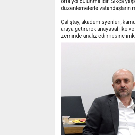
orta yol bulunmalıdır. Sıkça ya
düzenlemelerle vatandaşların ma
Çalıştay, akademisyenleri, kamu o
araya getirerek anayasal ilke ve
zeminde analiz edilmesine imkâ