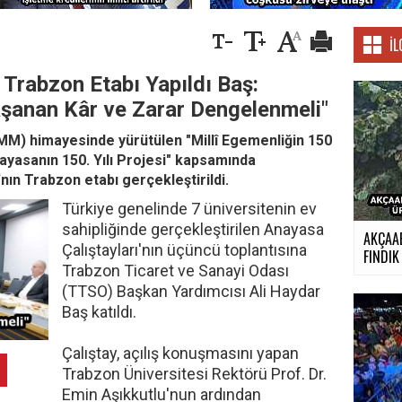
İL
 Trabzon Etabı Yapıldı Baş:
şanan Kâr ve Zarar Dengelenmeli"
BMM) himayesinde yürütülen "Millî Egemenliğin 150
nayasanın 150. Yılı Projesi" kapsamında
nın Trabzon etabı gerçekleştirildi.
Türkiye genelinde 7 üniversitenin ev
sahipliğinde gerçekleştirilen Anayasa
AKÇAA
Çalıştayları'nın üçüncü toplantısına
FINDIK 
Trabzon Ticaret ve Sanayi Odası
(TTSO) Başkan Yardımcısı Ali Haydar
Baş katıldı.
Çalıştay, açılış konuşmasını yapan
Trabzon Üniversitesi Rektörü Prof. Dr.
Emin Aşıkkutlu'nun ardından