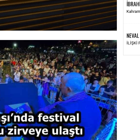
İBRAH
Kahram
NEVAL
İLİŞKİ
›