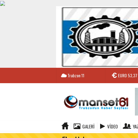
Trabzon
11
EURO
53,37
GALERI
VIDEO
YA