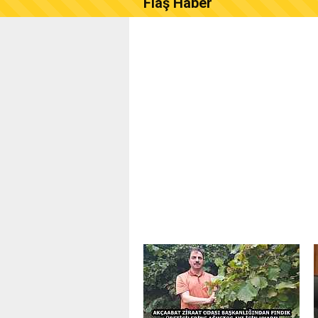
Flaş Haber
AKÇAABAT ZİRAAT ODASI B