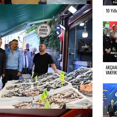
10 Yıll
AKÇAA
VAKFIKE