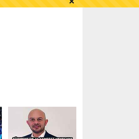
S AYI İÇİN UYARI!