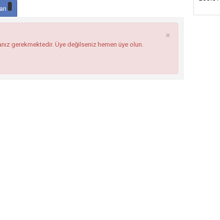
arı
×
anız gerekmektedir. Üye değilseniz hemen üye olun.