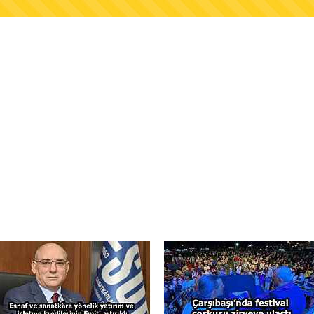
AŞKANLIĞINDAN FINDIK ÜRETİCİLERİNE AĞUSTO