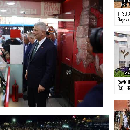
TTSO A
Başkan.
ÇAYKUR
İŞÇİLER