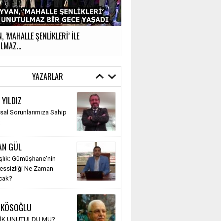
, ‘MAHALLE ŞENLİKLERİ’ İLE
MAZ...
YAZARLAR
 YILDIZ
al Sorunlarımıza Sahip
k
AN GÜL
şlık: Gümüşhane'nin
Sessizliği Ne Zaman
cak?
 KÖSOĞLU
TİK UNUTULDU MU?