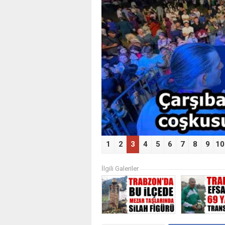
‹
1
2
3
4
5
6
7
8
9
10
İlgili Galeriler