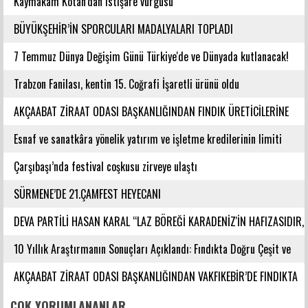
GELEN ŞEHİRLERİNDENDİR
Kaymakam Kotan'dan istişare vurgusu
BÜYÜKŞEHİR’İN SPORCULARI MADALYALARI TOPLADI
7 Temmuz Dünya Değişim Günü Türkiye'de ve Dünyada kutlanacak!
Trabzon Fanilası, kentin 15. Coğrafi İşaretli ürünü oldu
AKÇAABAT ZİRAAT ODASI BAŞKANLIĞINDAN FINDIK ÜRETİCİLERİNE
AĞUSTOS AYI İÇİN UYARI!
Esnaf ve sanatkâra yönelik yatırım ve işletme kredilerinin limiti
artırıldı
Çarşıbaşı’nda festival coşkusu zirveye ulaştı
SÜRMENE’DE 21.ÇAMFEST HEYECANI
DEVA PARTİLİ HASAN KARAL “LAZ BÖREĞİ KARADENİZ'İN HAFIZASIDIR,
KİMLİĞİ DEĞİŞTİRİLEMEZ”
10 Yıllık Araştırmanın Sonuçları Açıklandı: Fındıkta Doğru Çeşit ve
Rakım Belirlendi
AKÇAABAT ZİRAAT ODASI BAŞKANLIĞINDAN VAKFIKEBİR’DE FINDIKTA
BAHÇE GÜNÜ ETKİNLİĞİNE KATILIM
ÇOK YORUMLANANLAR