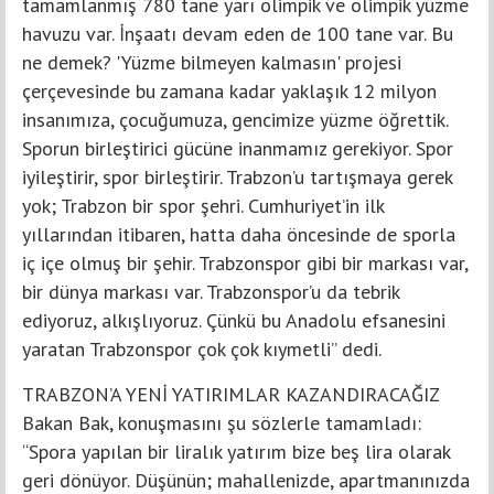
tamamlanmış 780 tane yarı olimpik ve olimpik yüzme
havuzu var. İnşaatı devam eden de 100 tane var. Bu
ne demek? 'Yüzme bilmeyen kalmasın' projesi
çerçevesinde bu zamana kadar yaklaşık 12 milyon
insanımıza, çocuğumuza, gencimize yüzme öğrettik.
Sporun birleştirici gücüne inanmamız gerekiyor. Spor
iyileştirir, spor birleştirir. Trabzon’u tartışmaya gerek
yok; Trabzon bir spor şehri. Cumhuriyet’in ilk
yıllarından itibaren, hatta daha öncesinde de sporla
iç içe olmuş bir şehir. Trabzonspor gibi bir markası var,
bir dünya markası var. Trabzonspor’u da tebrik
ediyoruz, alkışlıyoruz. Çünkü bu Anadolu efsanesini
yaratan Trabzonspor çok çok kıymetli” dedi.
TRABZON’A YENİ YATIRIMLAR KAZANDIRACAĞIZ
Bakan Bak, konuşmasını şu sözlerle tamamladı:
“Spora yapılan bir liralık yatırım bize beş lira olarak
geri dönüyor. Düşünün; mahallenizde, apartmanınızda