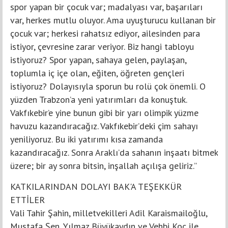
spor yapan bir çocuk var; madalyası var, başarıları
var, herkes mutlu oluyor. Ama uyuşturucu kullanan bir
çocuk var; herkesi rahatsız ediyor, ailesinden para
istiyor, çevresine zarar veriyor. Biz hangi tabloyu
istiyoruz? Spor yapan, sahaya gelen, paylaşan,
toplumla iç içe olan, eğiten, öğreten gençleri
istiyoruz? Dolayısıyla sporun bu rolü çok önemli. O
yüzden Trabzon’a yeni yatırımları da konuştuk.
Vakfıkebir’e yine bunun gibi bir yarı olimpik yüzme
havuzu kazandıracağız. Vakfıkebir’deki çim sahayı
yeniliyoruz. Bu iki yatırımı kısa zamanda
kazandıracağız. Sonra Araklı’da sahanın inşaatı bitmek
üzere; bir ay sonra bitsin, inşallah açılışa geliriz.”
KATKILARINDAN DOLAYI BAK'A TEŞEKKÜR
ETTİLER
Vali Tahir Şahin, milletvekilleri Adil Karaismailoğlu,
Mustafa Şen, Yılmaz Büyükaydın ve Vehbi Koç ile