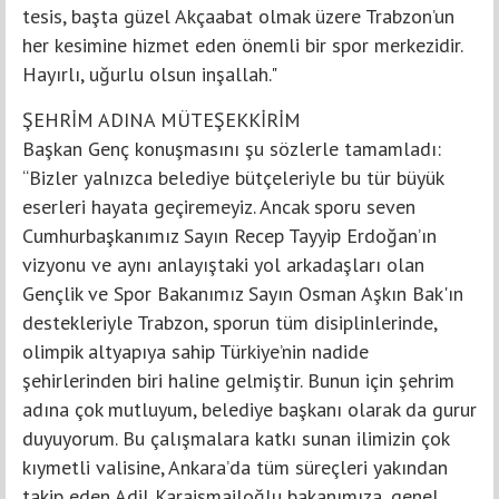
tesis, başta güzel Akçaabat olmak üzere Trabzon’un
her kesimine hizmet eden önemli bir spor merkezidir.
Hayırlı, uğurlu olsun inşallah."
ŞEHRİM ADINA MÜTEŞEKKİRİM
Başkan Genç konuşmasını şu sözlerle tamamladı:
“Bizler yalnızca belediye bütçeleriyle bu tür büyük
eserleri hayata geçiremeyiz. Ancak sporu seven
Cumhurbaşkanımız Sayın Recep Tayyip Erdoğan’ın
vizyonu ve aynı anlayıştaki yol arkadaşları olan
Gençlik ve Spor Bakanımız Sayın Osman Aşkın Bak'ın
destekleriyle Trabzon, sporun tüm disiplinlerinde,
olimpik altyapıya sahip Türkiye’nin nadide
şehirlerinden biri haline gelmiştir. Bunun için şehrim
adına çok mutluyum, belediye başkanı olarak da gurur
duyuyorum. Bu çalışmalara katkı sunan ilimizin çok
kıymetli valisine, Ankara’da tüm süreçleri yakından
takip eden Adil Karaismailoğlu bakanımıza, genel