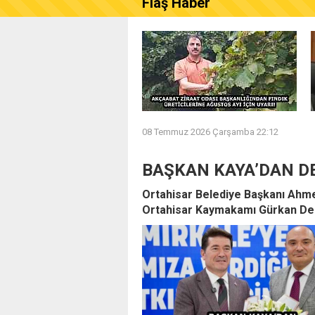
Flaş Haber
AKÇAABAT ZİRAAT ODASI B
08 Temmuz 2026 Çarşamba 22:12
BAŞKAN KAYA’DAN D
Ortahisar Belediye Başkanı Ahme
Ortahisar Kaymakamı Gürkan Dem