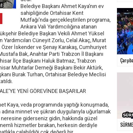
Belediye Başkanı Ahmet Kaya’nın ev
sahipliğinde Ortahisar Kent
Mutfağı'nda gerçekleştirilen programa,
Ankara Vali Yardımcılığına atanan
ükşehir Belediye Başkan Vekili Ahmet Yüksel
n Yardımcıları Cüneyit Zorlu, Celal Akaç, Murat
afa Özer İskender ve Şenay Karakaş, Cumhuriyet
 Mustafa Bak, Anahtar Parti Trabzon İl Başkanı
Çarşıba
isar İlçe Başkanı Haluk Batmaz, Trabzon
isar Muhtarlar Derneği Başkanı Bekir Aktürk,
aşkanı Burak Turhan, Ortahisar Belediye Meclisi
atıldı.
ALE’YE YENİ GÖREVİNDE BAŞARILAR
met Kaya, veda programında yaptığı konuşmada,
adına minnet ve şükran duygularıyla uğurlamak
n neresine giderseniz gidin, hakkında güzel
SÜRMEN
nemli hizmetler bırakan, herkesin derdiyle
atlıkla çalabildiği çok değerli bir