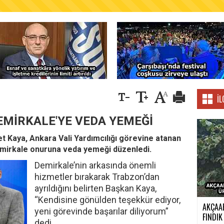
AŞKANLIĞINDAN FINDIK ÜRETİCİLERİNE AĞUSTO
İL
EMİRKALE'YE VEDA YEMEĞİ
t Kaya, Ankara Vali Yardımcılığı görevine atanan
irkale onuruna veda yemeği düzenledi.
Demirkale’nin arkasında önemli
hizmetler bırakarak Trabzon’dan
ayrıldığını belirten Başkan Kaya,
“Kendisine gönülden teşekkür ediyor,
AKÇAA
yeni görevinde başarılar diliyorum”
FINDIK 
dedi.