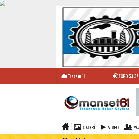
Trabzon
11
EURO
53,37
GALERI
VIDEO
YA