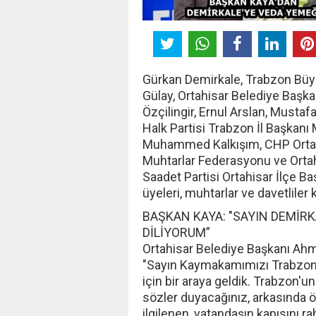
Gürkan Demirkale, Trabzon Büy
Gülay, Ortahisar Belediye Başka
Özçilingir, Ernul Arslan, Must
Halk Partisi Trabzon İl Başkanı
Muhammed Kalkışım, CHP Ortah
Muhtarlar Federasyonu ve Ortah
Saadet Partisi Ortahisar İlçe B
üyeleri, muhtarlar ve davetliler k
BAŞKAN KAYA: "SAYIN DEMİRK
DİLİYORUM”
Ortahisar Belediye Başkanı Ah
"Sayın Kaymakamımızı Trabzon 
için bir araya geldik. Trabzon'u
sözler duyacağınız, arkasında ö
ilgilenen, vatandaşın kapısını rah