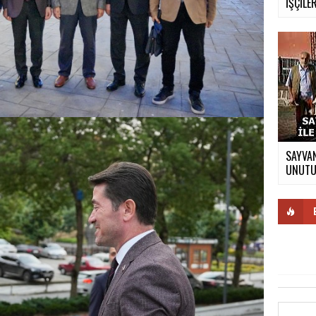
İŞÇİLER
SAYVAN
UNUTUL