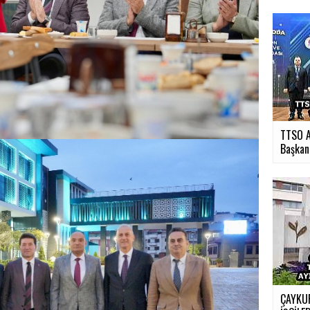
TTSO A
Başkan.
ÇAYKUR