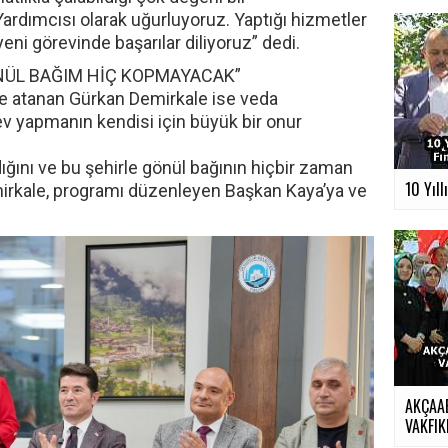
ardımcısı olarak uğurluyoruz. Yaptığı hizmetler
yeni görevinde başarılar diliyoruz” dedi.
NÜL BAĞIM HİÇ KOPMAYACAK”
ine atanan Gürkan Demirkale ise veda
 yapmanın kendisi için büyük bir onur
dığını ve bu şehirle gönül bağının hiçbir zaman
10 Yıll
rkale, programı düzenleyen Başkan Kaya’ya ve
AKÇAA
VAKFIKE