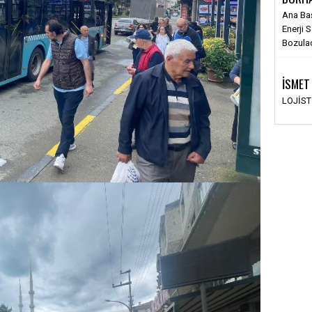
Ana Ba
Enerji 
Bozula
İSMET
LOJİS