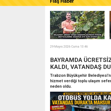
Flaş Haber
AKÇAABAT ZİRAAT ODASI B
29 Mayıs 2026 Cuma 13:46
BAYRAMDA ÜCRETSİZ
KALDI, VATANDAŞ D
Trabzon Büyükşehir Belediyesi’n
hizmet verdiği toplu ulaşım sefe
neden oldu.