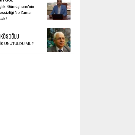
şlık: Gümüşhane'nin
Sessizliği Ne Zaman
cak?
 KÖSOĞLU
TİK UNUTULDU MU?