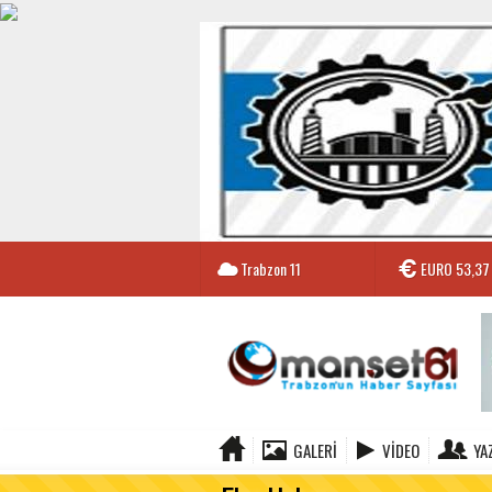
Trabzon
11
EURO
53,37
GALERI
VIDEO
YA