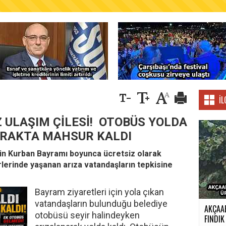
AŞKANLIĞINDAN FINDIK ÜRETİCİLERİNE AĞUSTO
İL
 ULAŞIM ÇİLESİ! OTOBÜS YOLDA
URAKTA MAHSUR KALDI
in Kurban Bayramı boyunca ücretsiz olarak
rlerinde yaşanan arıza vatandaşların tepkisine
Bayram ziyaretleri için yola çıkan
vatandaşların bulunduğu belediye
AKÇAA
otobüsü seyir halindeyken
FINDIK 