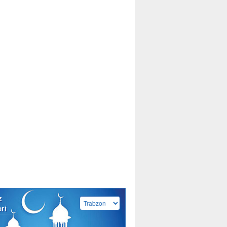
z
eri