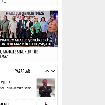
İN...
, ‘MAHALLE ŞENLİKLERİ’ İLE
MAZ...
YAZARLAR
 YILDIZ
al Sorunlarımıza Sahip
k
AN GÜL