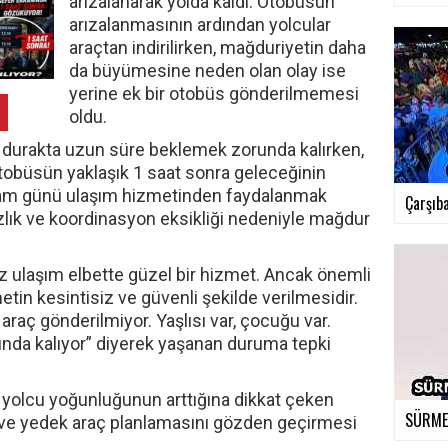
arızalanarak yolda kaldı. Otobüsün
arızalanmasının ardından yolcular
araçtan indirilirken, mağduriyetin daha
da büyümesine neden olan olay ise
yerine ek bir otobüs gönderilmemesi
oldu.
r durakta uzun süre beklemek zorunda kalırken,
otobüsün yaklaşık 1 saat sonra geleceğinin
ayram günü ulaşım hizmetinden faydalanmak
Çarşıba
zlık ve koordinasyon eksikliği nedeniyle mağdur
z ulaşım elbette güzel bir hizmet. Ancak önemli
etin kesintisiz ve güvenli şekilde verilmesidir.
 araç gönderilmiyor. Yaşlısı var, çocuğu var.
nda kalıyor” diyerek yaşanan duruma tepki
yolcu yoğunluğunun arttığına dikkat çeken
SÜRMEN
 ve yedek araç planlamasını gözden geçirmesi