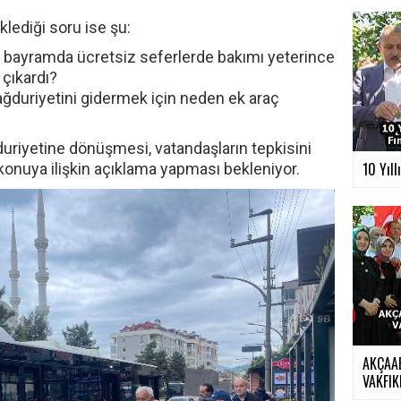
ediği soru ise şu:
 bayramda ücretsiz seferlerde bakımı yeterince
 çıkardı?
ağduriyetini gidermek için neden ek araç
riyetine dönüşmesi, vatandaşların tepkisini
10 Yıll
n konuya ilişkin açıklama yapması bekleniyor.
AKÇAA
VAKFIKE