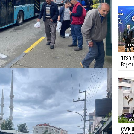
TTSO A
Başkan.
ÇAYKUR