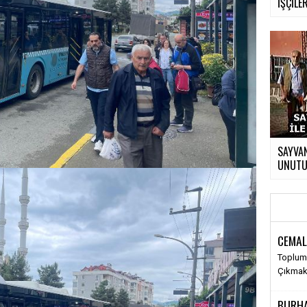
İŞÇİLER
SAYVAN
UNUTUL
CEMAL
Toplums
Çıkma
BURH