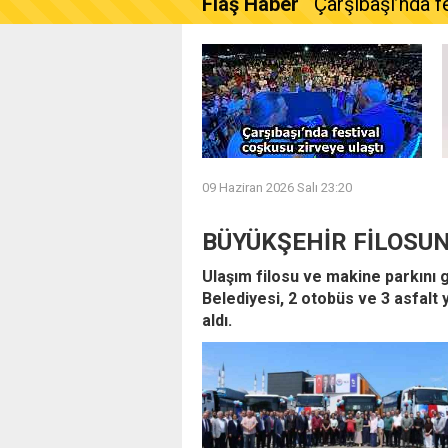
Flaş Haber
Çarşıbaşı’nda f
09 Haziran 2026 Salı 23:20
BÜYÜKŞEHİR FİLOSUN
Ulaşım filosu ve makine parkını
Belediyesi, 2 otobüs ve 3 asfalt
aldı.