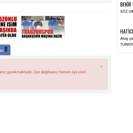
BEKİR
SÖZ VA
HATİC
Ateş ç
TÜRKİY
arı
×
anız gerekmektedir. Üye değilseniz hemen üye olun.