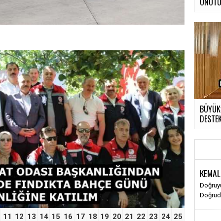
UNUTUL
BÜYÜKŞ
DESTE
›
KEMAL
Doğruyu
Doğruda
11
12
13
14
15
16
17
18
19
20
21
22
23
24
25