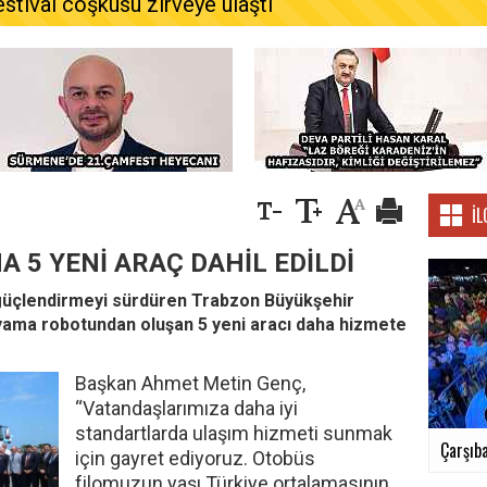
estival coşkusu zirveye ulaştı
İL
A 5 YENİ ARAÇ DAHİL EDİLDİ
 güçlendirmeyi sürdüren Trabzon Büyükşehir
 yama robotundan oluşan 5 yeni aracı daha hizmete
Başkan Ahmet Metin Genç,
“Vatandaşlarımıza daha iyi
standartlarda ulaşım hizmeti sunmak
Çarşıba
için gayret ediyoruz. Otobüs
filomuzun yaşı Türkiye ortalamasının