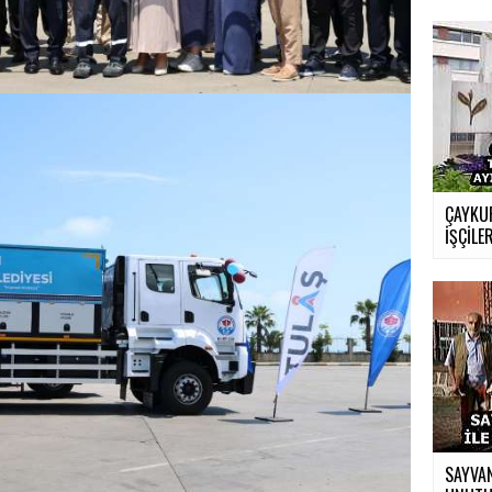
ÇAYKUR
İŞÇİLER
SAYVAN