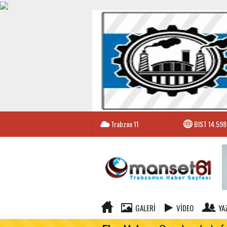
Trabzon
11
BIST
14.598
GALERI
VIDEO
YA