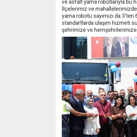
ve asfalt yama robotlarıyla bu 
İlçelerimiz ve mahallelerimizde
yama robotu sayımızı da 3'ten 6
standartlarda ulaşım hizmeti s
şehrimize ve hemşehrilerimize h