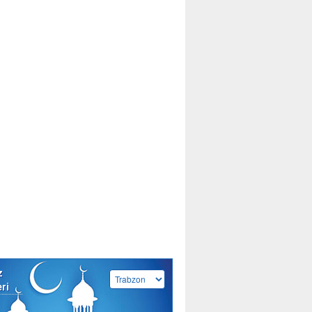
z
eri