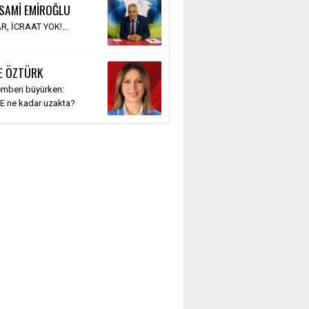
 SAMİ EMİROĞLU
R, İCRAAT YOK!...
E ÖZTÜRK
emberi büyürken:
E ne kadar uzakta?