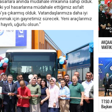
hasarlara anında müdahale imkanına sahip olduk.
ki yol hasarlarına müdahale ettiğimiz asfalt
'ya çıkarmış olduk. Vatandaşlarımıza daha iyi
unmak için gayretimiz sürecek. Yeni araçlarımız
ayırlı, uğurlu olsun."
AKÇAA
VAKFIKE
TTSO A
Başkan.