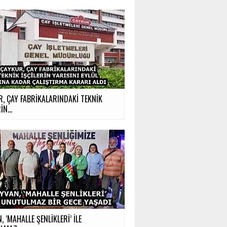
, ÇAY FABRİKALARINDAKİ TEKNİK
İN...
, ‘MAHALLE ŞENLİKLERİ’ İLE