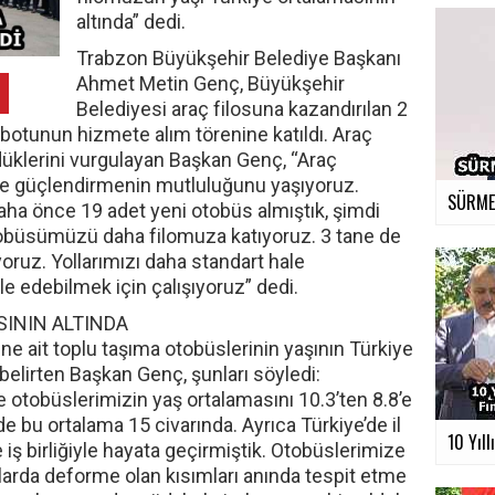
altında” dedi.
Trabzon Büyükşehir Belediye Başkanı
Ahmet Metin Genç, Büyükşehir
Belediyesi araç filosuna kazandırılan 2
botunun hizmete alım törenine katıldı. Araç
üklerini vurgulayan Başkan Genç, “Araç
e güçlendirmenin mutluluğunu yaşıyoruz.
SÜRMEN
aha önce 19 adet yeni otobüs almıştık, şimdi
tobüsümüzü daha filomuza katıyoruz. 3 tane de
oruz. Yollarımızı daha standart hale
e edebilmek için çalışıyoruz” dedi.
SININ ALTINDA
e ait toplu taşıma otobüslerinin yaşının Türkiye
belirten Başkan Genç, şunları söyledi:
kte otobüslerimizin yaş ortalamasını 10.3’ten 8.8’e
e bu ortalama 15 civarında. Ayrıca Türkiye’de il
10 Yıll
iş birliğiyle hayata geçirmiştik. Otobüslerimize
llarda deforme olan kısımları anında tespit etme