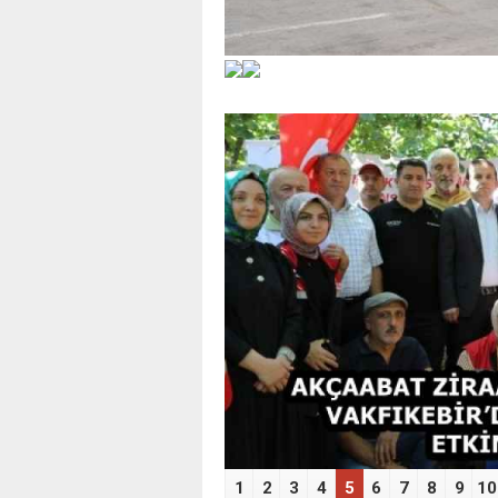
‹
1
2
3
4
5
6
7
8
9
10