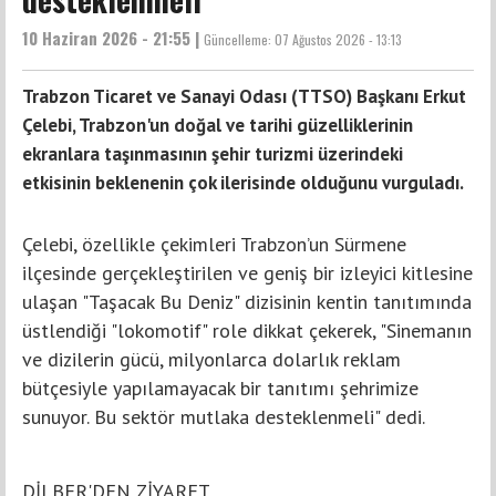
10 Haziran 2026 - 21:55 |
Güncelleme:
07 Ağustos 2026 - 13:13
Trabzon Ticaret ve Sanayi Odası (TTSO) Başkanı Erkut
Çelebi, Trabzon'un doğal ve tarihi güzelliklerinin
ekranlara taşınmasının şehir turizmi üzerindeki
etkisinin beklenenin çok ilerisinde olduğunu vurguladı.
Çelebi, özellikle çekimleri Trabzon’un Sürmene
ilçesinde gerçekleştirilen ve geniş bir izleyici kitlesine
ulaşan "Taşacak Bu Deniz" dizisinin kentin tanıtımında
üstlendiği "lokomotif" role dikkat çekerek, "Sinemanın
ve dizilerin gücü, milyonlarca dolarlık reklam
bütçesiyle yapılamayacak bir tanıtımı şehrimize
sunuyor. Bu sektör mutlaka desteklenmeli" dedi.
DİLBER'DEN ZİYARET