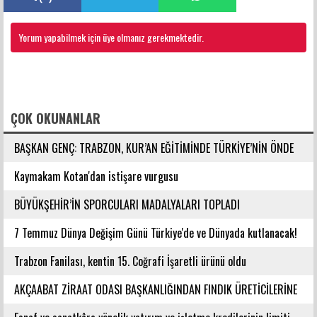
Yorum yapabilmek için üye olmanız gerekmektedir.
FACEBOOK YORUMLARI
ÇOK OKUNANLAR
BAŞKAN GENÇ: TRABZON, KUR’AN EĞİTİMİNDE TÜRKİYE’NİN ÖNDE
GELEN ŞEHİRLERİNDENDİR
Kaymakam Kotan'dan istişare vurgusu
BÜYÜKŞEHİR’İN SPORCULARI MADALYALARI TOPLADI
7 Temmuz Dünya Değişim Günü Türkiye'de ve Dünyada kutlanacak!
Trabzon Fanilası, kentin 15. Coğrafi İşaretli ürünü oldu
AKÇAABAT ZİRAAT ODASI BAŞKANLIĞINDAN FINDIK ÜRETİCİLERİNE