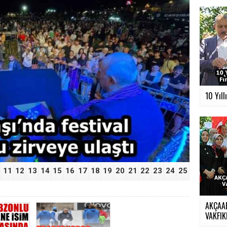
›
10 Yıll
11
12
13
14
15
16
17
18
19
20
21
22
23
24
25
AKÇAA
VAKFIKE