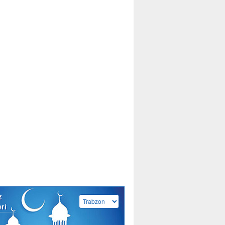
z
eri