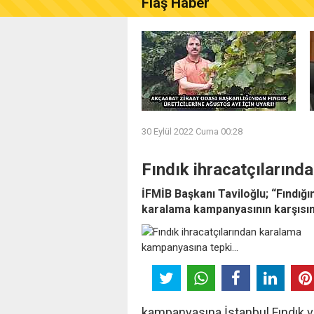
Flaş Haber
AKÇAABAT ZİRAAT ODASI B
30 Eylül 2022 Cuma 00:28
Fındık ihracatçıların
İFMİB Başkanı Taviloğlu; “Fındığı
karalama kampanyasının karşısın
kampanyasına İstanbul Fındık ve 