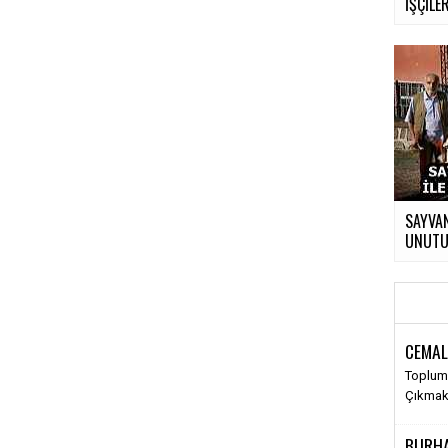
İŞÇİLER
SAYVAN
UNUTUL
CEMAL
Toplums
Çıkma
BURH