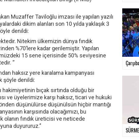
an Muzaffer Taviloğlu imzası ile yapılan yazılı
alardaki dikim alanları son 10 yılda yaklaşık 3
öyle denildi:
ktedir. Nitekim ülkemizin dünya fındık
inden %70’lere kadar gerilemiştir. Yapılan
ümüzdeki 15 sene içerisinde 50% seviyesine
dir. “
Çarşıba
fından haksız yere karalama kampanyası
 şöyle denildi:
 hakimiyetinin bıçak sırtında olduğu bir
ı ve üyelerimize karşı haksız, ticari ve hukuki
önden düşünülürse düşünülsün hiçbir mantığı
yasının karşısında olacağımızı, bu
olanın fındık üreticisi ve neticede
yuna duyururuz.”
SÜRMEN