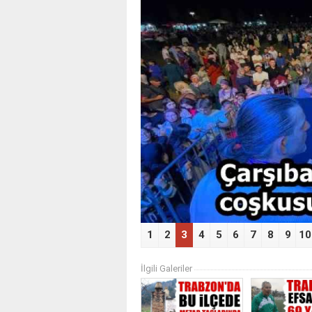
‹
1
2
3
4
5
6
7
8
9
10
İlgili Galeriler