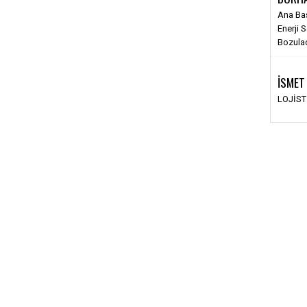
Ana Ba
Enerji 
Bozula
İSMET
LOJİS