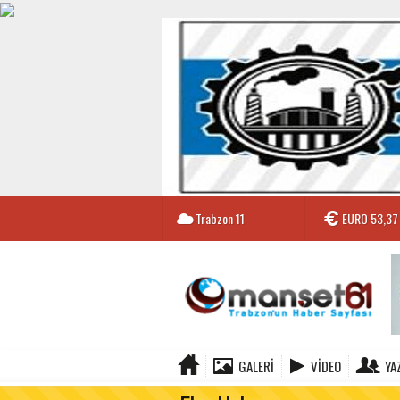
Trabzon
11
EURO
53,37
GALERI
VIDEO
YA