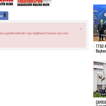
arı
×
anız gerekmektedir. Üye değilseniz hemen üye olun.
TTSO A
Başkan.
ÇAYKUR