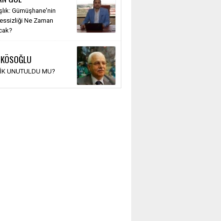
şlık: Gümüşhane'nin
Sessizliği Ne Zaman
cak?
 KÖSOĞLU
TİK UNUTULDU MU?