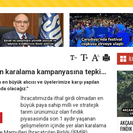
AŞKANLIĞINDAN FINDIK ÜRETİCİLERİNE AĞUSTO
İL
dan karalama kampanyasına tepki…
n en büyük alıcısı ve üyelerimize karşı yapılan
da olacağız.”
İhracatımızda ithal girdi olmadan en
büyük paya sahip milli ve stratejik
tarım ürünümüz olan fındık
piyasasında son 1 aydır yaşanan
AKÇAA
gelişmelerin içinde yer alan karalama
FINDIK 
Mamulleri İhracatçıları Birliği (İFMİB)