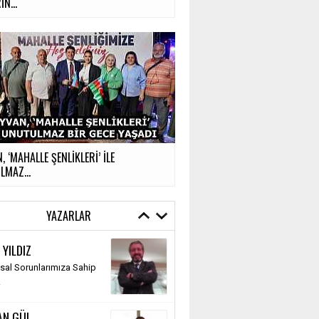
İN...
, ‘MAHALLE ŞENLİKLERİ’ İLE
MAZ...
YAZARLAR
 YILDIZ
al Sorunlarımıza Sahip
k
AN GÜL