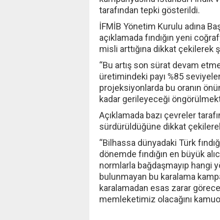
tarafından tepki gösterildi.
İFMİB Yönetim Kurulu adına Başk
açıklamada fındığın yeni coğrafy
misli arttığına dikkat çekilerek ş
“Bu artış son sürat devam etme
üretimindeki payı %85 seviyeler
projeksiyonlarda bu oranın ön
kadar gerileyeceği öngörülmekte
Açıklamada bazı çevreler tara
sürdürüldüğüne dikkat çekilerek
“Bilhassa dünyadaki Türk fındığı
dönemde fındığın en büyük alıcıs
normlarla bağdaşmayıp hangi y
bulunmayan bu karalama kampan
karalamadan esas zarar görecek 
memleketimiz olacağını kamuo