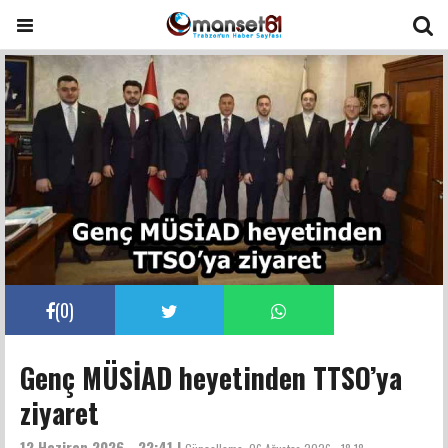
(
0
)
Genç MÜSİAD heyetinden TTSO’ya
ziyaret
12 Haziran 2026 - 22:41 |