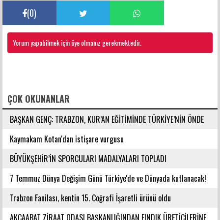
(
0
)
Yorum yapabilmek için üye olmanız gerekmektedir.
FACEBOOK YORUMLARI
ÇOK OKUNANLAR
BAŞKAN GENÇ: TRABZON, KUR’AN EĞİTİMİNDE TÜRKİYE’NİN ÖNDE
GELEN ŞEHİRLERİNDENDİR
Kaymakam Kotan'dan istişare vurgusu
BÜYÜKŞEHİR’İN SPORCULARI MADALYALARI TOPLADI
7 Temmuz Dünya Değişim Günü Türkiye'de ve Dünyada kutlanacak!
Trabzon Fanilası, kentin 15. Coğrafi İşaretli ürünü oldu
AKÇAABAT ZİRAAT ODASI BAŞKANLIĞINDAN FINDIK ÜRETİCİLERİNE