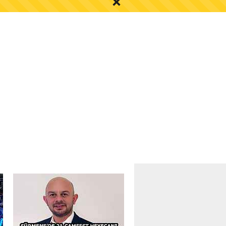
S AYI İÇİN UYARI!