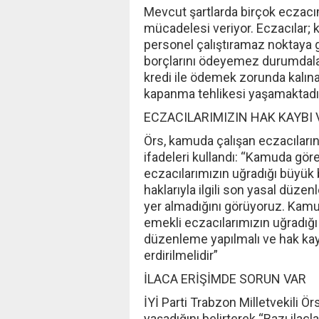
Mevcut şartlarda birçok eczacı
mücadelesi veriyor. Eczacılar; 
personel çalıştıramaz noktaya 
borçlarını ödeyemez durumdalar.
kredi ile ödemek zorunda kalına
kapanma tehlikesi yaşamaktadır
ECZACILARIMIZIN HAK KAYBI 
Örs, kamuda çalışan eczacıları
ifadeleri kullandı: “Kamuda gö
eczacılarımızın uğradığı büyük b
haklarıyla ilgili son yasal düze
yer almadığını görüyoruz. Kam
emekli eczacılarımızın uğradığı
düzenleme yapılmalı ve hak kayb
erdirilmelidir”
İLACA ERİŞİMDE SORUN VAR
İYİ Parti Trabzon Milletvekili Ör
yaşadığını belirterek “Bazı ilaç