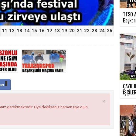
TTSO A
Başkan.
11
12
13
14
15
16
17
18
19
20
21
22
23
24
25
arı
ÇAYKUR
İŞÇİLER
×
anız gerekmektedir. Üye değilseniz hemen üye olun.