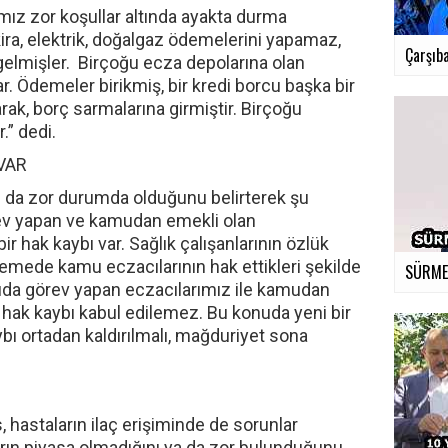
mız zor koşullar altında ayakta durma
kira, elektrik, doğalgaz ödemelerini yapamaz,
Çarşıba
gelmişler. Birçoğu ecza depolarına olan
 Ödemeler birikmiş, bir kredi borcu başka bir
rak, borç sarmalarına girmiştir. Birçoğu
.” dedi.
VAR
n da zor durumda olduğunu belirterek şu
rev yapan ve kamudan emekli olan
ir hak kaybı var. Sağlık çalışanlarının özlük
nlemede kamu eczacılarının hak ettikleri şekilde
SÜRMEN
uda görev yapan eczacılarımız ile kamudan
 hak kaybı kabul edilemez. Bu konuda yeni bir
ı ortadan kaldırılmalı, mağduriyet sona
s, hastaların ilaç erişiminde de sorunlar
ların piyasa olmadığını ya da zor bulunduğunu