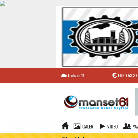
Trabzon
11
EURO
53,37
GALERI
VIDEO
YA