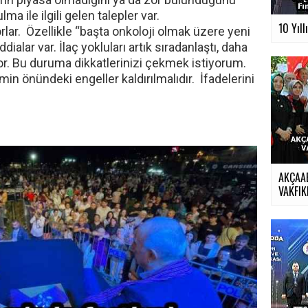
ma ile ilgili gelen talepler var.
10 Yıll
orlar. Özellikle “başta onkoloji olmak üzere yeni
ddialar var. İlaç yokluları artık sıradanlaştı, daha
yor. Bu duruma dikkatlerinizi çekmek istiyorum.
şimin önündeki engeller kaldırılmalıdır. İfadelerini
AKÇAA
VAKFIKE
›