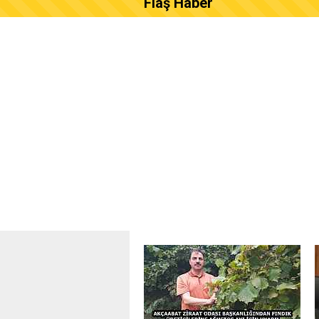
Flaş Haber
AKÇAABAT ZİRAAT ODASI B