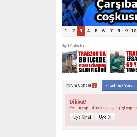
1
2
3
4
5
6
7
8
9
10
İlgili Galeriler
Yorum Gönder
0
Facebook Yoruml
Dikkat!
Yorum yapabilmek için üye girşi yapm
Üye Girişi
Üye Ol