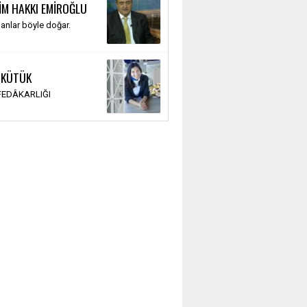
İM HAKKI EMİROĞLU
anlar böyle doğar.
 KÜTÜK
 FEDÂKARLIĞI