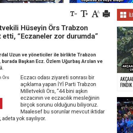
İL
etvekili Hüseyin Örs Trabzon
t etti, “Eczaneler zor durumda”
rdal Uzun ve yöneticiler ile birlikte Trabzon
s, burada Başkan Ecz. Özlem Uğurbaş Arslan ve
tü.
Eczacı odası ziyareti sonrası bir
AKÇAA
açıklama yapan İYİ Parti Trabzon
FINDIK 
Milletvekili Örs, “44 bini aşkın
eczacının ve eczacılık mesleğinin
birçok sorunu olduğunu biliyoruz.
Maalesef bu sorunlar mevcut iktidar
 adeta yok sayılıyor.