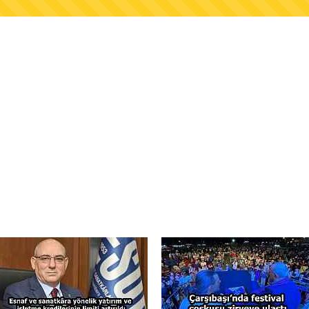
AŞKANLIĞINDAN FINDIK ÜRETİCİLERİNE AĞUSTO