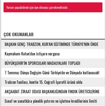
Yorum yapabilmek için üye olmanız gerekmektedir.
FACEBOOK YORUMLARI
ÇOK OKUNANLAR
BAŞKAN GENÇ: TRABZON, KUR’AN EĞİTİMİNDE TÜRKİYE’NİN ÖNDE
GELEN ŞEHİRLERİNDENDİR
Kaymakam Kotan'dan istişare vurgusu
BÜYÜKŞEHİR’İN SPORCULARI MADALYALARI TOPLADI
7 Temmuz Dünya Değişim Günü Türkiye'de ve Dünyada kutlanacak!
Trabzon Fanilası, kentin 15. Coğrafi İşaretli ürünü oldu
AKÇAABAT ZİRAAT ODASI BAŞKANLIĞINDAN FINDIK ÜRETİCİLERİNE
AĞUSTOS AYI İÇİN UYARI!
Esnaf ve sanatkâra yönelik yatırım ve işletme kredilerinin limiti