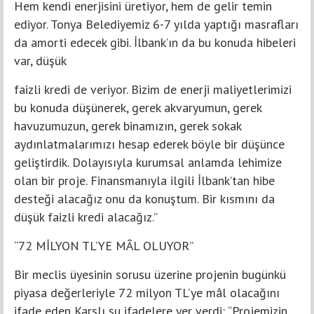
Hem kendi enerjisini üretiyor, hem de gelir temin
ediyor. Tonya Belediyemiz 6-7 yılda yaptığı masrafları
da amorti edecek gibi. İlbank’ın da bu konuda hibeleri
var, düşük
faizli kredi de veriyor. Bizim de enerji maliyetlerimizi
bu konuda düşünerek, gerek akvaryumun, gerek
havuzumuzun, gerek binamızın, gerek sokak
aydınlatmalarımızı hesap ederek böyle bir düşünce
geliştirdik. Dolayısıyla kurumsal anlamda lehimize
olan bir proje. Finansmanıyla ilgili İlbank’tan hibe
desteği alacağız onu da konuştum. Bir kısmını da
düşük faizli kredi alacağız.”
“72 MİLYON TL’YE MÂL OLUYOR”
Bir meclis üyesinin sorusu üzerine projenin bugünkü
piyasa değerleriyle 72 milyon TL’ye mâl olacağını
ifade eden Karslı şu ifadelere yer verdi: “Projemizin