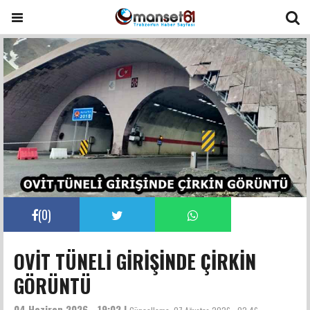
(
0
)
OVİT TÜNELİ GİRİŞİNDE ÇİRKİN
GÖRÜNTÜ
04 Haziran 2026 - 19:02 |