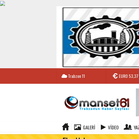
Trabzon
11
EURO
53,37
GALERI
VIDEO
YA