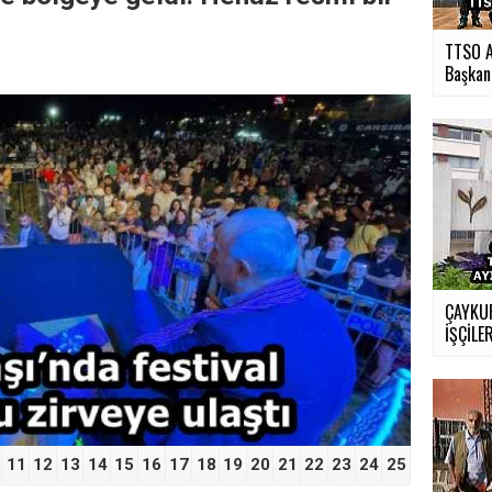
TTSO A
Başkan.
›
ÇAYKUR
İŞÇİLER
11
12
13
14
15
16
17
18
19
20
21
22
23
24
25