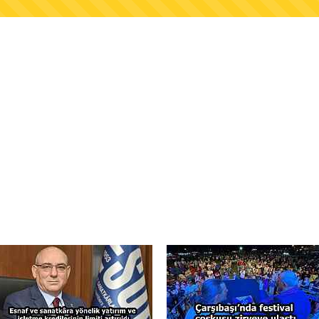
AŞKANLIĞINDAN FINDIK ÜRETİCİLERİNE AĞUSTO