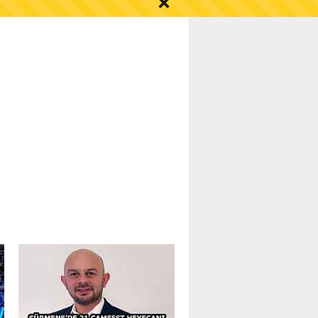
S AYI İÇİN UYARI!