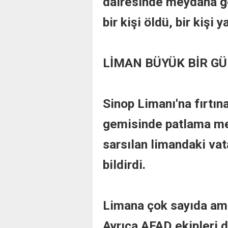
dairesinde meydana ge
bir kişi öldü, bir kişi y
LİMAN BÜYÜK BİR GÜ
Sinop Limanı'na fırtın
gemisinde patlama mey
sarsılan limandaki va
bildirdi.
Limana çok sayıda amb
Ayrıca AFAD ekipleri 