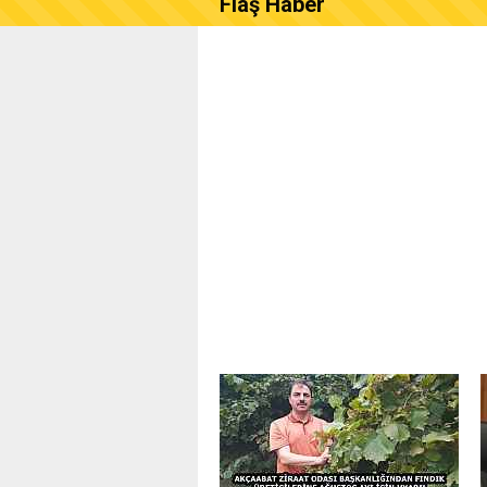
Flaş Haber
AKÇAABAT ZİRAAT ODASI B