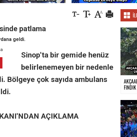
İL
isinde patlama
dana geldi.
Sinop'ta bir gemide henüz
belirlenemeyen bir nedenle
i. Bölgeye çok sayıda ambulans
AKÇAA
FINDIK 
ldi.
ŞKANI'NDAN AÇIKLAMA