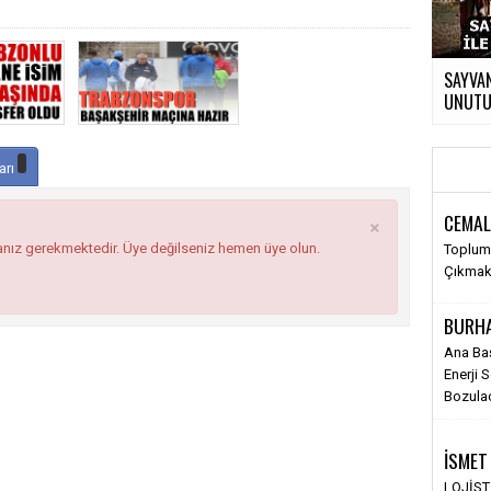
SAYVAN
UNUTUL
arı
×
CEMAL
anız gerekmektedir. Üye değilseniz hemen üye olun.
Toplums
Çıkma
BURH
Ana Ba
Enerji 
Bozula
İSMET
LOJİS