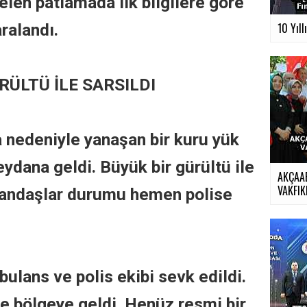
len patlamada ilk bilgilere göre
aralandı.
10 Yıll
RÜLTÜ İLE SARSILDI
a nedeniyle yanaşan bir kuru yük
dana geldi. Büyük bir gürültü ile
AKÇAA
VAKFIKE
tandaşlar durumu hemen polise
ulans ve polis ekibi sevk edildi.
de bölgeye geldi. Henüz resmi bir