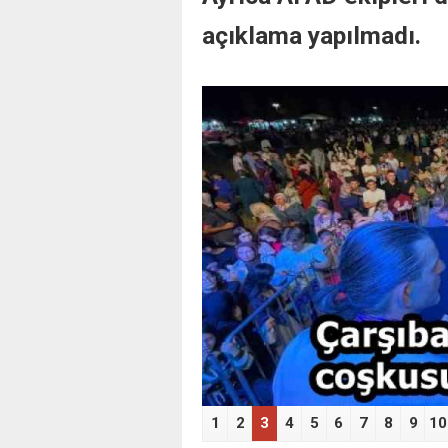
açıklama yapılmadı.
‹
1
2
3
4
5
6
7
8
9
10