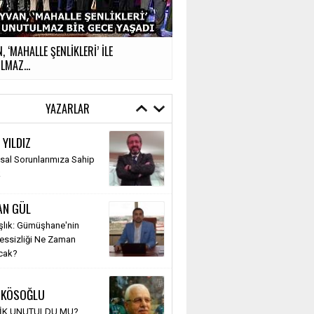
, ‘MAHALLE ŞENLİKLERİ’ İLE
MAZ...
YAZARLAR
 YILDIZ
al Sorunlarımıza Sahip
k
AN GÜL
şlık: Gümüşhane'nin
Sessizliği Ne Zaman
cak?
 KÖSOĞLU
TİK UNUTULDU MU?