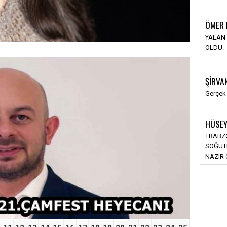
ÖMER 
YALAN 
OLDU.
ŞİRVA
Gerçek
HÜSEY
›
TRABZO
SÖĞÜT
NAZIR 