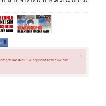
11
12
13
14
15
16
17
18
19
20
21
22
23
24
25
arı
×
anız gerekmektedir. Üye değilseniz hemen üye olun.