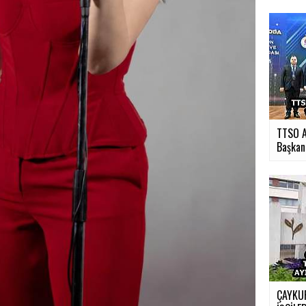
TTSO A
Başkan.
ÇAYKUR