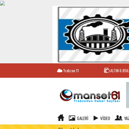
Trabzon
11
ALTIN
6.856
GALERI
VIDEO
YA