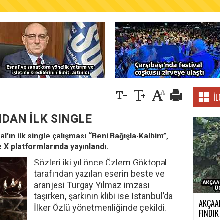
AŞKANLIĞINDAN FINDIK ÜRETİCİLERİNE AĞUSTO
İL
DAN İLK SINGLE
’ın ilk single çalışması “Beni Bağışla-Kalbim”,
X platformlarında yayınlandı.
Sözleri iki yıl önce Özlem Göktopal
tarafından yazılan eserin beste ve
aranjesi Turgay Yılmaz imzası
taşırken, şarkının klibi ise İstanbul’da
AKÇAA
İlker Özlü yönetmenliğinde çekildi.
FINDIK 