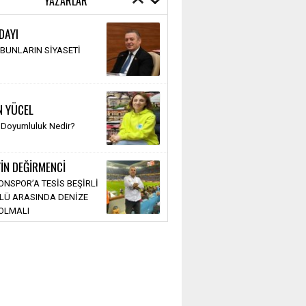
YAZARLAR
DAYI
BUNLARIN SİYASETİ
N YÜCEL
 Doyumluluk Nedir?
İN DEĞİRMENCİ
NSPOR’A TESİS BEŞİRLİ
LÜ ARASINDA DENİZE
OLMALI