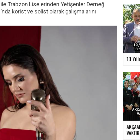
ile Trabzon Liselerinden Yetişenler Derneği
da korist ve solist olarak çalışmalarını
10 Yıll
AKÇAA
VAKFIKE