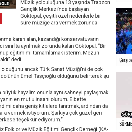
Müzik yolculuğuna 13 yaşında Trabzon
Gençlik Merkezi’nde başlayan
Göktopal, çeşitli özel nedenlerle bir
süre müziğe ara vermek zorunda
nme kararı alan, kazandığı konservatuvarın
i sınıfta ayrılmak zorunda kalan Göktopal, “Bir
önüp eğitimimi tamamlamak isterim. Mezun
ldı” dedi.
Çarşıba
n olduğunu ancak Türk Sanat Müziği’ni de çok
, idolünün Emel Taşçıoğlu olduğunu belirterek şu
n büyük hayalim onunla aynı sahneyi paylaşmak.
yanın en mutlu insanı olurum. Elbette
ndimi daha geniş kitlelere tanıtmak, ardından da
ara vermek istiyorum. Şarkıya çok güzel geri
erkese teşekkür ediyorum.”
SÜRMEN
z Folklor ve Müzik Eğitimi Gençlik Derneği (KA-