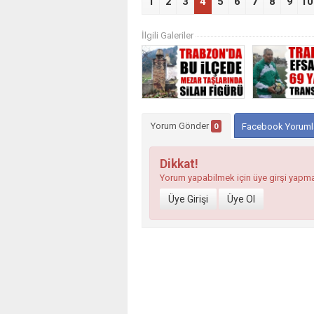
1
2
3
4
5
6
7
8
9
10
İlgili Galeriler
Yorum Gönder
0
Facebook Yoruml
Dikkat!
Yorum yapabilmek için üye girşi yapm
Üye Girişi
Üye Ol