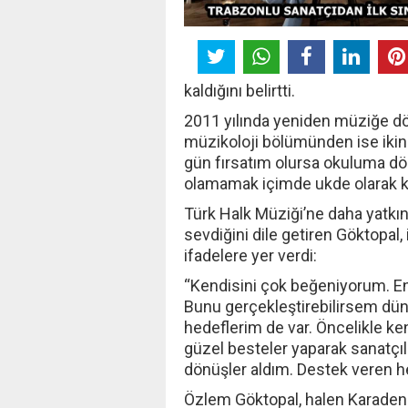
kaldığını belirtti.
2011 yılında yeniden müziğe dö
müzikoloji bölümünden ise ikinc
gün fırsatım olursa okuluma d
olamamak içimde ukde olarak ka
Türk Halk Müziği’ne daha yatkı
sevdiğini dile getiren Göktopal
ifadelere yer verdi:
“Kendisini çok beğeniyorum. E
Bunu gerçekleştirebilirsem dün
hedeflerim de var. Öncelikle ke
güzel besteler yaparak sanatçıl
dönüşler aldım. Destek veren h
Özlem Göktopal, halen Karadeni