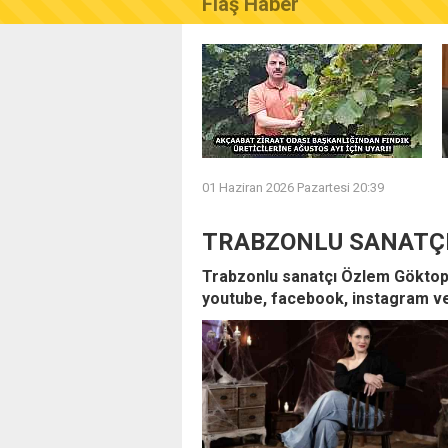
Flaş Haber
AKÇAABAT ZİRAAT ODASI B
01 Haziran 2026 Pazartesi 20:39
TRABZONLU SANATÇI
Trabzonlu sanatçı Özlem Göktopal
youtube, facebook, instagram ve 