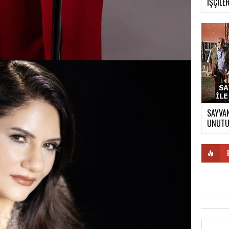
İŞÇİLER
SAYVAN
UNUTUL