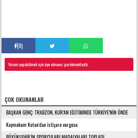
(
0
)
Yorum yapabilmek için üye olmanız gerekmektedir.
FACEBOOK YORUMLARI
ÇOK OKUNANLAR
BAŞKAN GENÇ: TRABZON, KUR’AN EĞİTİMİNDE TÜRKİYE’NİN ÖNDE
GELEN ŞEHİRLERİNDENDİR
Kaymakam Kotan'dan istişare vurgusu
BÜYÜKŞEHİR’İN SPORCULARI MADALYALARI TOPLADI