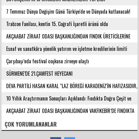
7 Temmuz Dünya Değişim Günü Türkiye'de ve Dünyada kutlanacak!
Trabzon Fanilası, kentin 15. Coğrafi İşaretli ürünü oldu
AKÇAABAT ZİRAAT ODASI BAŞKANLIĞINDAN FINDIK ÜRETİCİLERİNE
AĞUSTOS AYI İÇİN UYARI!
Esnaf ve sanatkâra yönelik yatırım ve işletme kredilerinin limiti
artırıldı
Çarşıbaşı’nda festival coşkusu zirveye ulaştı
SÜRMENE’DE 21.ÇAMFEST HEYECANI
DEVA PARTİLİ HASAN KARAL “LAZ BÖREĞİ KARADENİZ'İN HAFIZASIDIR,
KİMLİĞİ DEĞİŞTİRİLEMEZ”
10 Yıllık Araştırmanın Sonuçları Açıklandı: Fındıkta Doğru Çeşit ve
Rakım Belirlendi
AKÇAABAT ZİRAAT ODASI BAŞKANLIĞINDAN VAKFIKEBİR’DE FINDIKTA
BAHÇE GÜNÜ ETKİNLİĞİNE KATILIM
ÇOK YORUMLANANLAR