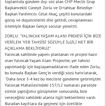
toplantıda gündem dışı söz alan CHP Meclis Grup
Başkanvekili Cüneyit Zorlu ve Ortahisar Belediye
Başkan Yardımcısı Celal Akaç, çeşitli konulardaki
görüş ve düşüncelerini dile getirdi, cevaplanması
istemiyle Başkan Genç’e sorular yöneltti.
ZORLU: “YALINCAK YAŞAM ALANI PROJESİ İÇİN BİZE
VERİLEN ‘YER TAHSİSİ’ SÖZÜYLE İLGİLİ NET BİR
AÇIKLAMA BEKLİYORUZ”
Yalıncak sahilinde yapımı planlanan ve projesi hazır
olan Yalıncak Yaşam Alanı Projesi’ne, yer tahsisi
yapılmadığı için başlayamadıklarını ifade eden Zorlu,
bu konuda Başkan Genç’in verdiği sözü hatırlatarak,
“Daha önce 3-4 kez bu mecliste gündeme getirmiştim.
Yalıncak Mahallesi’ndeki 157/12 numaralı parselde
sizinle yaptığımız görüşmeler sonucunda, bize
vereceğiniz sahildeki alanla ilgili beklentimiz vardı.
Buradan kayıtlara da geçmesi için özellikle