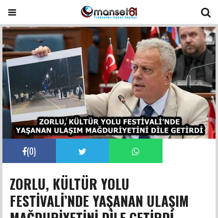
(
0
)
ZORLU, KÜLTÜR YOLU
FESTİVALİ’NDE YAŞANAN ULAŞIM
MAĞDURİYETİNİ DİLE GETİRDİ