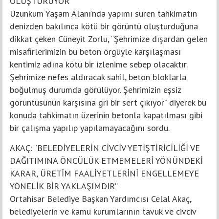
OLUŞTURUYOR”
Uzunkum Yaşam Alanı’nda yapımı süren tahkimatın
denizden bakılınca kötü bir görüntü oluşturduğuna
dikkat çeken Cüneyit Zorlu, “Şehrimize dışardan gelen
misafirlerimizin bu beton örgüyle karşılaşması
kentimiz adına kötü bir izlenime sebep olacaktır.
Şehrimize nefes aldıracak sahil, beton bloklarla
boğulmuş durumda görülüyor. Şehrimizin eşsiz
görüntüsünün karşısına gri bir sert çıkıyor” diyerek bu
konuda tahkimatın üzerinin betonla kapatılması gibi
bir çalışma yapılıp yapılamayacağını sordu.
AKAÇ: “BELEDİYELERİN CİVCİV YETİŞTİRİCİLİĞİ VE
DAĞITIMINA ÖNCÜLÜK ETMEMELERİ YÖNÜNDEKİ
KARAR, ÜRETİM FAALİYETLERİNİ ENGELLEMEYE
YÖNELİK BİR YAKLAŞIMDIR”
Ortahisar Belediye Başkan Yardımcısı Celal Akaç,
belediyelerin ve kamu kurumlarının tavuk ve civciv