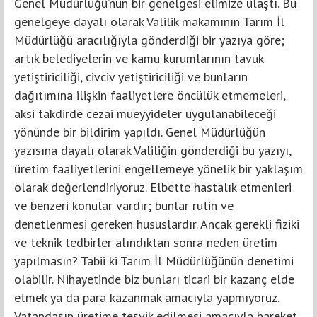
Genel Müdürlüğü’nün bir genelgesi elimize ulaştı. Bu
genelgeye dayalı olarak Valilik makamının Tarım İl
Müdürlüğü aracılığıyla gönderdiği bir yazıya göre;
artık belediyelerin ve kamu kurumlarının tavuk
yetiştiriciliği, civciv yetiştiriciliği ve bunların
dağıtımına ilişkin faaliyetlere öncülük etmemeleri,
aksi takdirde cezai müeyyideler uygulanabileceği
yönünde bir bildirim yapıldı. Genel Müdürlüğün
yazısına dayalı olarak Valiliğin gönderdiği bu yazıyı,
üretim faaliyetlerini engellemeye yönelik bir yaklaşım
olarak değerlendiriyoruz. Elbette hastalık etmenleri
ve benzeri konular vardır; bunlar rutin ve
denetlenmesi gereken hususlardır. Ancak gerekli fiziki
ve teknik tedbirler alındıktan sonra neden üretim
yapılmasın? Tabii ki Tarım İl Müdürlüğünün denetimi
olabilir. Nihayetinde biz bunları ticari bir kazanç elde
etmek ya da para kazanmak amacıyla yapmıyoruz.
Vatandaşın üretime teşvik edilmesi amacıyla hareket