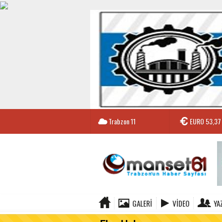
Trabzon
11
EURO
53,37
GALERI
VIDEO
YA