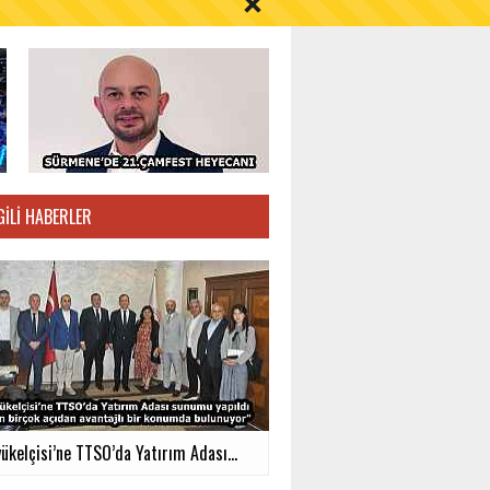
S AYI İÇİN UYARI!
GILI HABERLER
ükelçisi’ne TTSO’da Yatırım Adası...