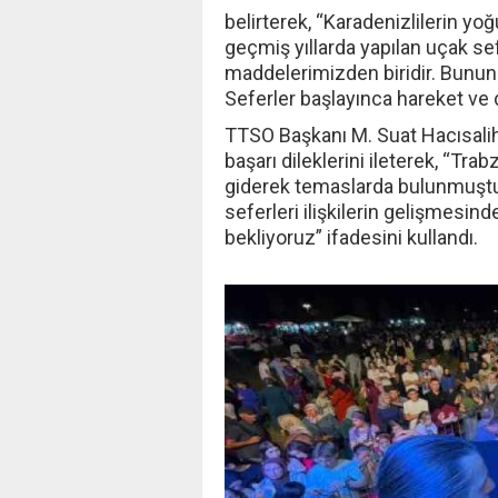
belirterek, “Karadenizlilerin y
geçmiş yıllarda yapılan uçak se
maddelerimizden biridir. Bunun 
Seferler başlayınca hareket ve do
TTSO Başkanı M. Suat Hacısali
başarı dileklerini ileterek, “Tr
giderek temaslarda bulunmuştuk
seferleri ilişkilerin gelişmesind
bekliyoruz” ifadesini kullandı.
‹