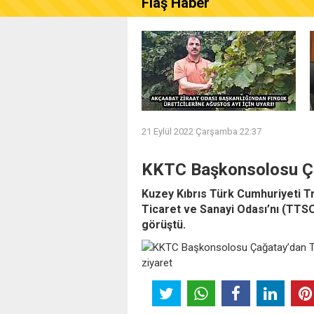
Flaş Haber
AKÇAABAT ZİRAAT ODASI B
21 Eylül 2022 Çarşamba 22:37
KKTC Başkonsolosu Ça
Kuzey Kıbrıs Türk Cumhuriyeti 
Ticaret ve Sanayi Odası’nı (TTSO
görüştü.