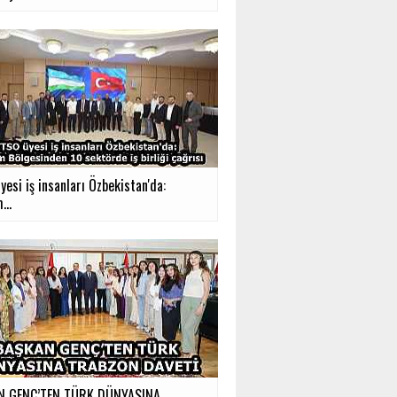
esi iş insanları Özbekistan'da:
...
N GENÇ’TEN TÜRK DÜNYASINA