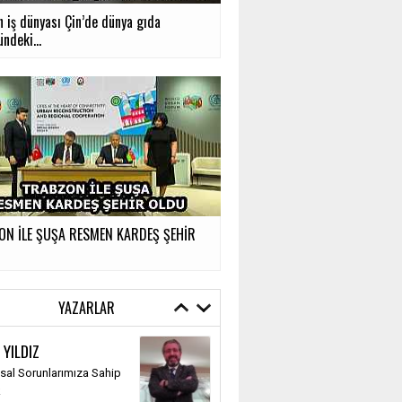
n iş dünyası Çin’de dünya gıda
ndeki...
ON İLE ŞUŞA RESMEN KARDEŞ ŞEHİR
YAZARLAR
 YILDIZ
al Sorunlarımıza Sahip
k