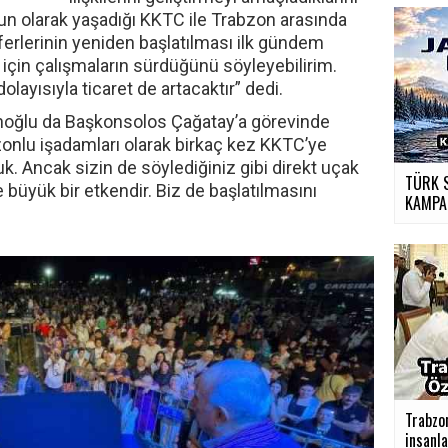
oğun olarak yaşadığı KKTC ile Trabzon arasında
ferlerinin yeniden başlatılması ilk gündem
için çalışmaların sürdüğünü söyleyebilirim.
layısıyla ticaret de artacaktır” dedi.
hoğlu da Başkonsolos Çağatay’a görevinde
abzonlu işadamları olarak birkaç kez KKTC’ye
. Ancak sizin de söylediğiniz gibi direkt uçak
TÜRK 
e büyük bir etkendir. Biz de başlatılmasını
KAMPA
›
Trabzo
insanlar