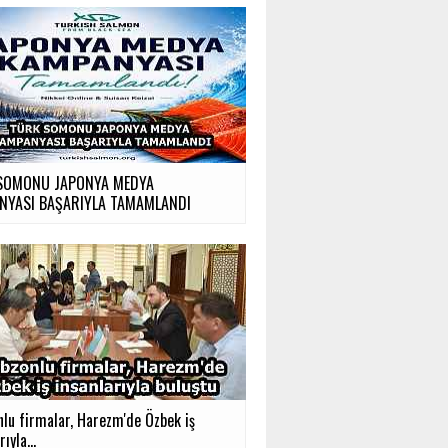
SOMONU JAPONYA MEDYA
NYASI BAŞARIYLA TAMAMLANDI
nlu firmalar, Harezm'de Özbek iş
ıyla...