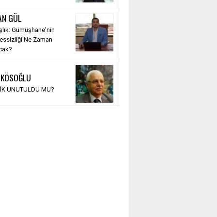
AN GÜL
şlık: Gümüşhane'nin
Sessizliği Ne Zaman
cak?
 KÖSOĞLU
TİK UNUTULDU MU?