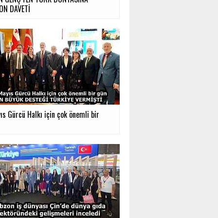
ON DAVETİ
ıs Gürcü Halkı için çok önemli bir