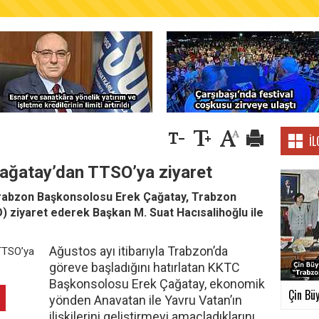
AŞKANLIĞINDAN FINDIK ÜRETİCİLERİNE AĞUSTO
İL
ğatay’dan TTSO’ya ziyaret
Trabzon Başkonsolosu Erek Çağatay, Trabzon
) ziyaret ederek Başkan M. Suat Hacısalihoğlu ile
Ağustos ayı itibarıyla Trabzon’da
göreve başladığını hatırlatan KKTC
Başkonsolosu Erek Çağatay, ekonomik
Çin Büy
yönden Anavatan ile Yavru Vatan’ın
ilişkilerini geliştirmeyi amaçladıklarını