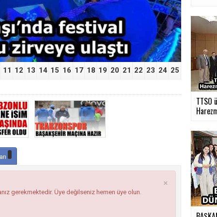
11
12
13
14
15
16
17
18
19
20
21
22
23
24
25
TTSO üy
Harezm
arı
×
anız gerekmektedir. Üye değilseniz hemen üye olun.
BAŞKA