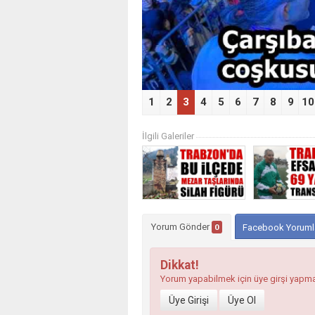
1
2
3
4
5
6
7
8
9
10
İlgili Galeriler
Yorum Gönder
0
Facebook Yoruml
Dikkat!
Yorum yapabilmek için üye girşi yapm
Üye Girişi
Üye Ol