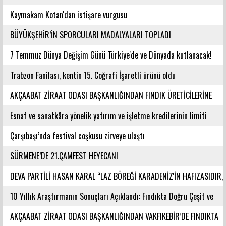
GELEN ŞEHİRLERİNDENDİR
Kaymakam Kotan'dan istişare vurgusu
BÜYÜKŞEHİR’İN SPORCULARI MADALYALARI TOPLADI
7 Temmuz Dünya Değişim Günü Türkiye'de ve Dünyada kutlanacak!
Trabzon Fanilası, kentin 15. Coğrafi İşaretli ürünü oldu
AKÇAABAT ZİRAAT ODASI BAŞKANLIĞINDAN FINDIK ÜRETİCİLERİNE
AĞUSTOS AYI İÇİN UYARI!
Esnaf ve sanatkâra yönelik yatırım ve işletme kredilerinin limiti
artırıldı
Çarşıbaşı’nda festival coşkusu zirveye ulaştı
SÜRMENE’DE 21.ÇAMFEST HEYECANI
DEVA PARTİLİ HASAN KARAL “LAZ BÖREĞİ KARADENİZ'İN HAFIZASIDIR,
KİMLİĞİ DEĞİŞTİRİLEMEZ”
10 Yıllık Araştırmanın Sonuçları Açıklandı: Fındıkta Doğru Çeşit ve
Rakım Belirlendi
AKÇAABAT ZİRAAT ODASI BAŞKANLIĞINDAN VAKFIKEBİR’DE FINDIKTA