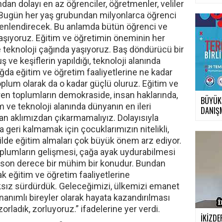
n dolayı en az öğrenciler, öğretmenler, veliler
. Bugün her yaş grubundan milyonlarca öğrenci
 şenlendirecek. Bu anlamda bütün öğrenci ve
ylaşıyoruz. Eğitim ve öğretimin öneminin her
ve teknoloji çağında yaşıyoruz. Baş döndürücü bir
ş ve keşiflerin yapıldığı, teknoloji alanında
ağda eğitim ve öğretim faaliyetlerine ne kadar
oplum olarak da o kadar güçlü oluruz. Eğitim ve
ren toplumların demokraside, insan haklarında,
BÜYÜK
m ve teknoloji alanında dünyanın en ileri
DANIŞM
an aklımızdan çıkarmamalıyız. Dolayısıyla
 geri kalmamak için çocuklarımızın nitelikli,
ilde eğitim almaları çok büyük önem arz ediyor.
toplumların gelişmesi, çağa ayak uydurabilmesi
 son derece bir mühim bir konudur. Bundan
ak eğitim ve öğretim faaliyetlerine
ksız sürdürdük. Geleceğimizi, ülkemizi emanet
anımlı bireyler olarak hayata kazandırılması
orladık, zorluyoruz.” ifadelerine yer verdi.
İKİZDE