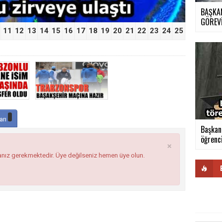
BAŞKAN
GÖREV
11
12
13
14
15
16
17
18
19
20
21
22
23
24
25
arı
Başkan
öğrenci
×
anız gerekmektedir. Üye değilseniz hemen üye olun.