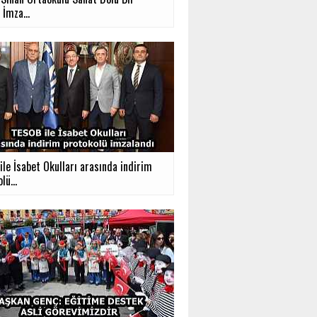
İmza...
le İsabet Okulları arasında indirim
lü...