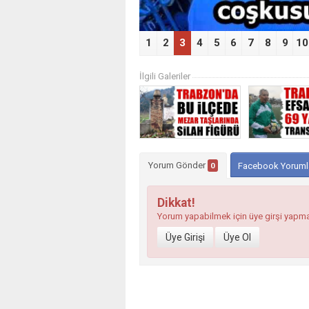
1
2
3
4
5
6
7
8
9
10
İlgili Galeriler
Yorum Gönder
0
Facebook Yoruml
Dikkat!
Yorum yapabilmek için üye girşi yapm
Üye Girişi
Üye Ol