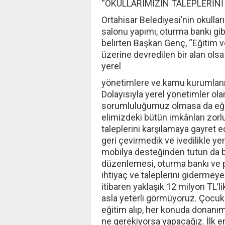
“OKULLARIMIZIN TALEPLERİNİ
Ortahisar Belediyesi’nin okullar
salonu yapımı, oturma bankı gibi 
belirten Başkan Genç, “Eğitim ve
üzerine devredilen bir alan olsa
yerel
yönetimlere ve kamu kurumları
Dolayısıyla yerel yönetimler olar
sorumluluğumuz olmasa da eği
elimizdeki bütün imkânları zor
taleplerini karşılamaya gayret 
geri çevirmedik ve ivedilikle yer
mobilya desteğinden tutun da b
düzenlemesi, oturma bankı ve p
ihtiyaç ve taleplerini gidermeye
itibaren yaklaşık 12 milyon TL’
asla yeterli görmüyoruz. Çocukla
eğitim alıp, her konuda donanım
ne gerekiyorsa yapacağız. İlk em