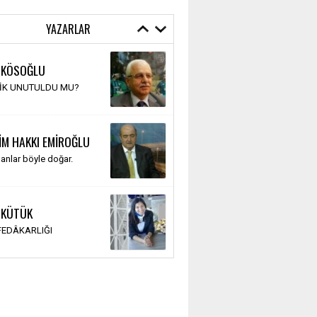
YAZARLAR
 KÖSOĞLU
TİK UNUTULDU MU?
İM HAKKI EMİROĞLU
anlar böyle doğar.
 KÜTÜK
 FEDÂKARLIĞI