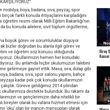
 KARŞILIYORUZ”
ın mobilya, boya, badana, sıva, peyzaj, spor
birçok farklı konuda ihtiyaçlarını karşıladığını
 öğretim resmi olarak Milli Eğitim Bakanlığı’nın
 da bu konuda ailelere, sivil toplum örgütlerine,
na büyük görev ve sorumluluklar düşüyor.
ak bizler doğrudan bu alanla ilgili görev ve
Birey O
tim ve öğretim söz konusu olduğunda
Konser
luyoruz. Okullarımızın hemen her konudaki
ediyoruz. Bu anlamda hiçbir okulumuzun talebini
ine getirmeye gayret ettik. Masa, sıra, dolap gibi
oya, badana, sıva, spor salonu yapımı, bahçe
eyzaja kadar pek çok konuda okullarımızın
 çalıştık. Göreve geldiğimiz 2014 yılından
lik okullarımıza destekte bulunduk. Bu rakamı da
rımızın ve gençlerimizin daha nitelikli bir
lı bireyler olarak bu vatana hizmet etmesi için
ri ‘oku’ olan bir inancın mensupları olarak
Mimar 