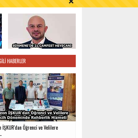
S AYI İÇİN UYARI!
GILI HABERLER
n İŞKUR'dan Öğrenci ve Velilere
.