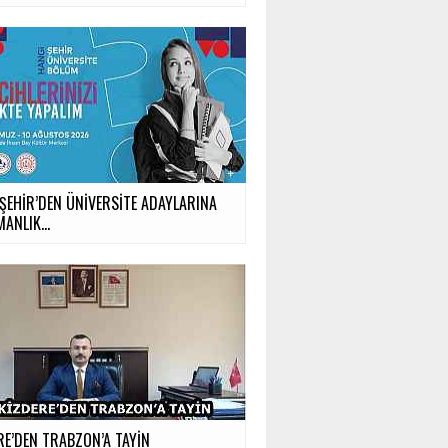
ŞEHİR’DEN ÜNİVERSİTE ADAYLARINA
ANLIK...
RE’DEN TRABZON’A TAYİN