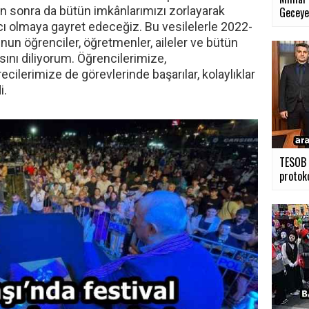
 sonra da bütün imkânlarımızı zorlayarak
Geceye 
ı olmaya gayret edeceğiz. Bu vesilelerle 2022-
un öğrenciler, öğretmenler, aileler ve bütün
asını diliyorum. Öğrencilerimize,
cilerimize de görevlerinde başarılar, kolaylıklar
i.
TESOB i
protoko
›