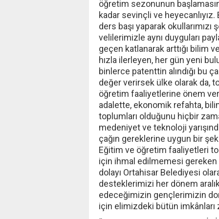
öğretim sezonunun başlamasında
kadar sevinçli ve heyecanlıyız
ders başı yaparak okullarımızı
velilerimizle aynı duyguları pa
geçen katlanarak arttığı bilim 
hızla ilerleyen, her gün yeni bulu
binlerce patenttin alındığı bu ç
değer verirsek ülke olarak da, t
öğretim faaliyetlerine önem ve
adalette, ekonomik refahta, bili
toplumları olduğunu hiçbir zam
medeniyet ve teknoloji yarışında
çağın gereklerine uygun bir şek
Eğitim ve öğretim faaliyetleri 
için ihmal edilmemesi gereken
dolayı Ortahisar Belediyesi olar
desteklerimizi her dönem aralı
edeceğimizin gençlerimizin don
için elimizdeki bütün imkânları z