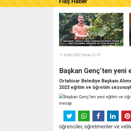
Flaş Haber
AKÇAABAT ZİRAAT ODASI B
11 Eylül 2022 Pazar 21:37
Başkan Genç’ten yeni e
Ortahisar Belediye Başkanı Ahme
2023 eğitim ve öğretim sezonuyla 
öğrenciler, öğretmenler ve velile