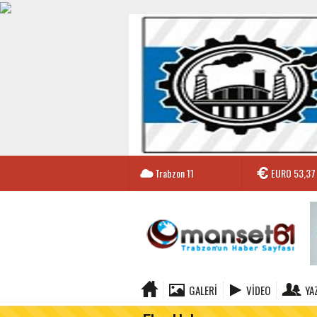
Trabzon
11
EURO
53,37
GALERI
VIDEO
YA