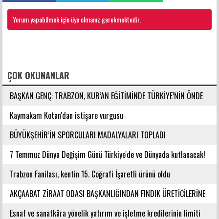
Yorum yapabilmek için üye olmanız gerekmektedir.
FACEBOOK YORUMLARI
ÇOK OKUNANLAR
BAŞKAN GENÇ: TRABZON, KUR’AN EĞİTİMİNDE TÜRKİYE’NİN ÖNDE
GELEN ŞEHİRLERİNDENDİR
Kaymakam Kotan'dan istişare vurgusu
BÜYÜKŞEHİR’İN SPORCULARI MADALYALARI TOPLADI
7 Temmuz Dünya Değişim Günü Türkiye'de ve Dünyada kutlanacak!
Trabzon Fanilası, kentin 15. Coğrafi İşaretli ürünü oldu
AKÇAABAT ZİRAAT ODASI BAŞKANLIĞINDAN FINDIK ÜRETİCİLERİNE
AĞUSTOS AYI İÇİN UYARI!
Esnaf ve sanatkâra yönelik yatırım ve işletme kredilerinin limiti