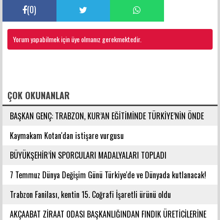
(
0
)
Yorum yapabilmek için üye olmanız gerekmektedir.
FACEBOOK YORUMLARI
ÇOK OKUNANLAR
BAŞKAN GENÇ: TRABZON, KUR’AN EĞİTİMİNDE TÜRKİYE’NİN ÖNDE
GELEN ŞEHİRLERİNDENDİR
Kaymakam Kotan'dan istişare vurgusu
BÜYÜKŞEHİR’İN SPORCULARI MADALYALARI TOPLADI
7 Temmuz Dünya Değişim Günü Türkiye'de ve Dünyada kutlanacak!
Trabzon Fanilası, kentin 15. Coğrafi İşaretli ürünü oldu
AKÇAABAT ZİRAAT ODASI BAŞKANLIĞINDAN FINDIK ÜRETİCİLERİNE