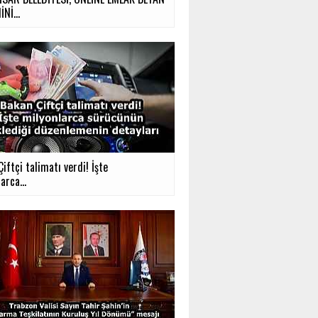
Nİ...
iftçi talimatı verdi! İşte
arca...