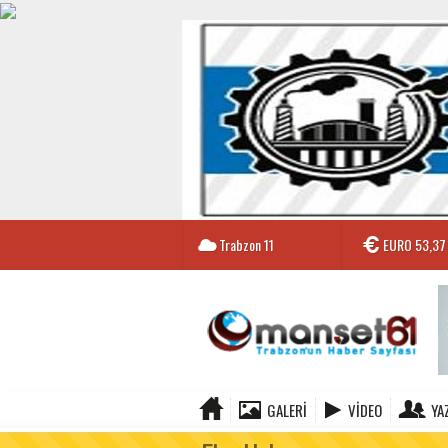
Trabzon
11
EURO
53,37
GALERI
VIDEO
YA