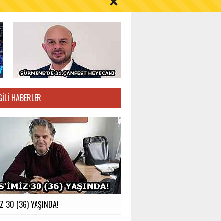
S AYI İÇİN UYARI!
GILI HABERLER
İZ 30 (36) YAŞINDA!