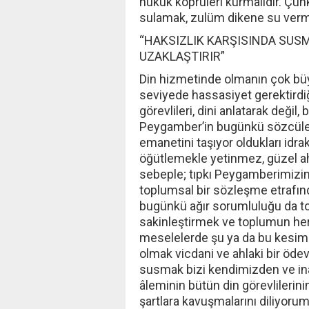
hukuk köprüleri kurmalıdır. Çünk
sulamak, zulüm dikene su verme
“HAKSIZLIK KARŞISINDA SUSM
UZAKLAŞTIRIR”
Din hizmetinde olmanın çok bü
seviyede hassasiyet gerektirdi
görevlileri, dini anlatarak değil,
Peygamber’in bugünkü sözcüleri
emanetini taşıyor oldukları idrak
öğütlemekle yetinmez, güzel ahl
sebeple; tıpkı Peygamberimizin M
toplumsal bir sözleşme etrafınd
bugünkü ağır sorumluluğu da top
sakinleştirmek ve toplumun her
meselelerde şu ya da bu kesimin
olmak vicdani ve ahlaki bir öde
susmak bizi kendimizden ve ina
âleminin bütün din görevlilerinin
şartlara kavuşmalarını diliyoru