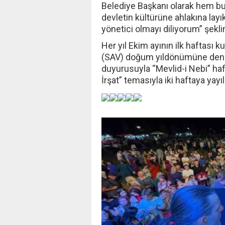
Belediye Başkanı olarak hem bu
devletin kültürüne ahlakına layı
yönetici olmayı diliyorum” şekl
Her yıl Ekim ayının ilk haftası 
(SAV) doğum yıldönümüne denk ge
duyurusuyla “Mevlid-i Nebi” haf
İrşat” temasıyla iki haftaya yayı
‹