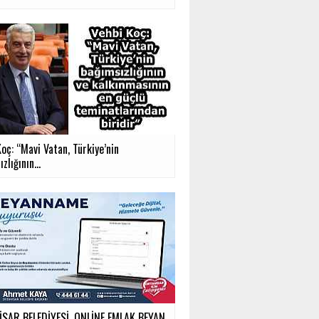
oç: “Mavi Vatan, Türkiye’nin
zlığının...
SAR BELEDİYESİ, ONLİNE EMLAK BEYAN