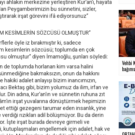
yı ahlakın merkezine yerleştiren Kur’an’ı, hayata
lan Peygamberimizin bu sünnetini, sizler,
tırarak irşat görevini ifâ ediyorsunuz”
ÜM KESİMLERİN SÖZCÜSÜ OLMUŞTUR”
flerle öyle iz bırakmıştır ki, sadece
tüm kesimlerin sözcüsü; toplumda en çok
u olmuştur” diyen İmamoğlu, şunları söyledi:
Vehbi K
 de toplumda horlanan kim varsa halini
bağımsı
şünmediğine bakmaksızın, onun da hakkını
hakiki adalet anlayışı bizim inancımızın,
cı Bektaş gibi, bizim yolumuz da ilim, irfan ve
ur. Din adına, Kur’an’ın ve sünnetin ruhuna zıt
slâm’ın irşat yuvalarına dönüştürmek hepimizin
t ettiği gezegeni tarumar eden insanlık, yine
 verdiği rızıkları adil bölüşmüyor. Bu da derin
r. İşte irşat burada devreye girmeli ve
i, kutuplaşmaları engellemek için adalet, hak ve
ORTAHİ