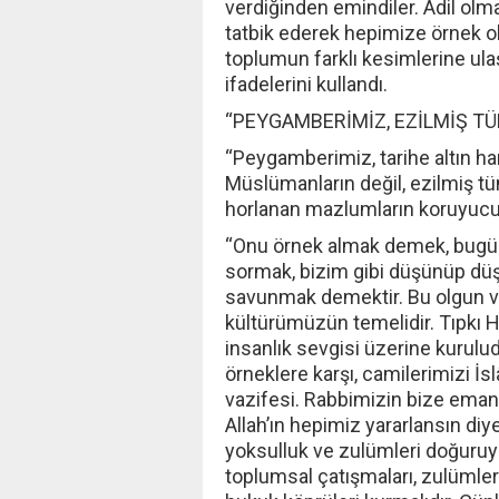
verdiğinden emindiler. Adil olma
tatbik ederek hepimize örnek o
toplumun farklı kesimlerine ulaş
ifadelerini kullandı.
“PEYGAMBERİMİZ, EZİLMİŞ T
“Peygamberimiz, tarihe altın har
Müslümanların değil, ezilmiş 
horlanan mazlumların koruyucus
“Onu örnek almak demek, bugün
sormak, bizim gibi düşünüp dü
savunmak demektir. Bu olgun ve 
kültürümüzün temelidir. Tıpkı Ha
insanlık sevgisi üzerine kurulud
örneklere karşı, camilerimizi İ
vazifesi. Rabbimizin bize emane
Allah’ın hepimiz yararlansın diye
yoksulluk ve zulümleri doğuruyo
toplumsal çatışmaları, zulümler