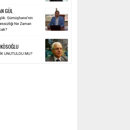
AN GÜL
şlık: Gümüşhane'nin
Sessizliği Ne Zaman
cak?
 KÖSOĞLU
TİK UNUTULDU MU?