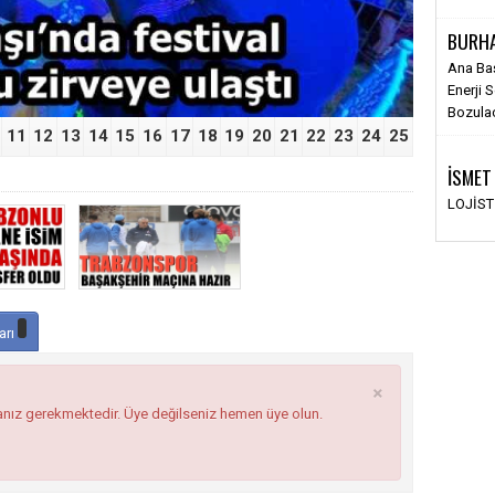
BURH
Ana Ba
Enerji 
Bozula
11
12
13
14
15
16
17
18
19
20
21
22
23
24
25
İSMET
LOJİS
arı
×
anız gerekmektedir. Üye değilseniz hemen üye olun.