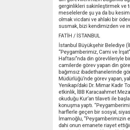
gerginlikleri sakinleştirmek v
meselelerde şu ya da bu kesimin
olmak vicdani ve ahlaki bir öde
susmak, bizi kendimizden ve ina
FATİH / İSTANBUL
İstanbul Büyükşehir Belediye (
“Peygamberimiz, Cami ve İrşat” 
Haftası”nda din görevlileriyle bi
camilerde görev yapan din görevl
bağımsız ibadethanelerinde göre
Müdürlüğü’nde görev yapan, yakla
Yenikapı’daki Dr. Mimar Kadir 
etkinlik, İBB Karacaahmet Meza
okuduğu Kur’an tilaveti ile başl
konuşma yaptı. “Peygamberimizin
harflerle geçen bir sosyal, siy
İmamoğlu, “Peygamberimizin en 
dahi onun emanete riayet ettiğin