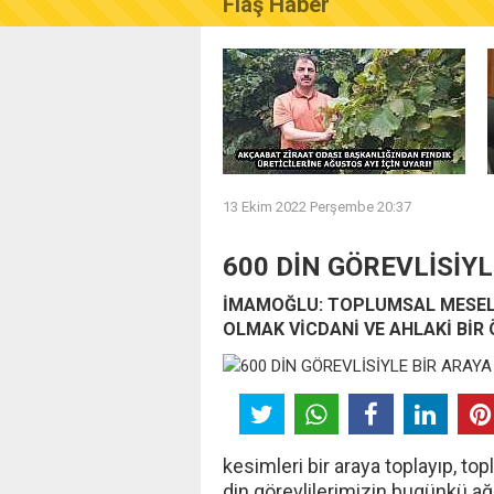
Flaş Haber
AKÇAABAT ZİRAAT ODASI B
13 Ekim 2022 Perşembe 20:37
600 DİN GÖREVLİSİYL
İMAMOĞLU: TOPLUMSAL MESELE
OLMAK VİCDANİ VE AHLAKİ BİR
kesimleri bir araya toplayıp, to
din görevlilerimizin bugünkü ağ