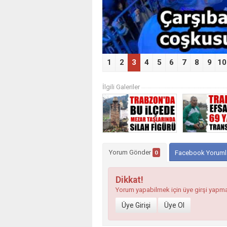
1
2
3
4
5
6
7
8
9
10
İlgili Galeriler
Yorum Gönder
0
Facebook Yoruml
Dikkat!
Yorum yapabilmek için üye girşi yapm
Üye Girişi
Üye Ol