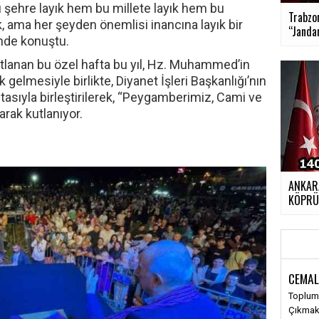
 şehre layık hem bu millete layık hem bu
Trabzon
k, ama her şeyden önemlisi inancına layık bir
“Janda
inde konuştu.
kutlanan bu özel hafta bu yıl, Hz. Muhammed’in
lmesiyle birlikte, Diyanet İşleri Başkanlığı’nın
tasıyla birleştirilerek, “Peygamberimiz, Cami ve
larak kutlanıyor.
ANKARA
KÖPR
›
CEMAL
Toplums
Çıkma