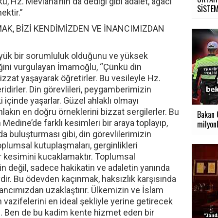
ü, Hz. Mevlana’nın da dediği gibi adalet, ağacı
SİSTEMİ
ktir.”
AK, BİZİ KENDİMİZDEN VE İNANCIMIZDAN
yük bir sorumluluk olduğunu ve yüksek
ğini vurgulayan İmamoğlu, “Çünkü din
 bizzat yaşayarak öğretirler. Bu vesileyle Hz.
dirler. Din görevlileri, peygamberimizin
i içinde yaşarlar. Güzel ahlaklı olmayı
akın en doğru örneklerini bizzat sergilerler. Bu
Bakan Ç
edine’de farklı kesimleri bir araya toplayıp,
milyonl
a buluşturması gibi, din görevlilerimizin
lumsal kutuplaşmaları, gerginlikleri
 kesimini kucaklamaktır. Toplumsal
 değil, sadece hakikatin ve adaletin yanında
vdir. Bu ödevden kaçınmak, haksızlık karşısında
ncımızdan uzaklaştırır. Ülkemizin ve İslam
 vazifelerini en ideal şekliyle yerine getirecek
m. Ben de bu kadim kente hizmet eden bir