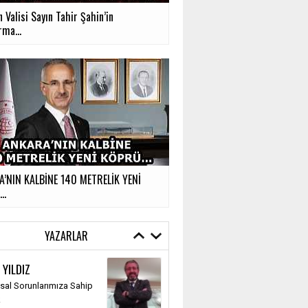
 Valisi Sayın Tahir Şahin’in
rma...
’NIN KALBİNE 140 METRELİK YENİ
Ü…
YAZARLAR
 YILDIZ
al Sorunlarımıza Sahip
k