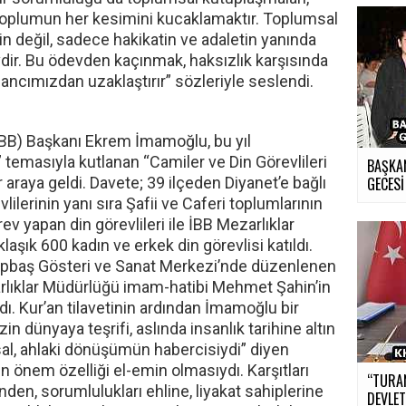
e toplumun her kesimini kucaklamaktır. Toplumsal
 değil, sadece hakikatin ve adaletin yanında
vdir. Bu ödevden kaçınmak, haksızlık karşısında
ncımızdan uzaklaştırır” sözleriyle seslendi.
İBB) Başkanı Ekrem İmamoğlu, bu yıl
temasıyla kutlanan “Camiler ve Din Görevlileri
BAŞKA
r araya geldi. Davete; 39 ilçeden Diyanet’e bağlı
GECESİ
ilerinin yanı sıra Şafii ve Caferi toplumlarının
v yapan din görevlileri ile İBB Mezarlıklar
şık 600 kadın ve erkek din görevlisi katıldı.
Topbaş Gösteri ve Sanat Merkezi’nde düzenlenen
rlıklar Müdürlüğü imam-hatibi Mehmet Şahin’in
adı. Kur’an tilavetinin ardından İmamoğlu bir
 dünyaya teşrifi, aslında insanlık tarihine altın
asal, ahlaki dönüşümün habercisiydi” diyen
önem özelliği el-emin olmasıydı. Karşıtları
“TURA
den, sorumlulukları ehline, liyakat sahiplerine
DEVLET