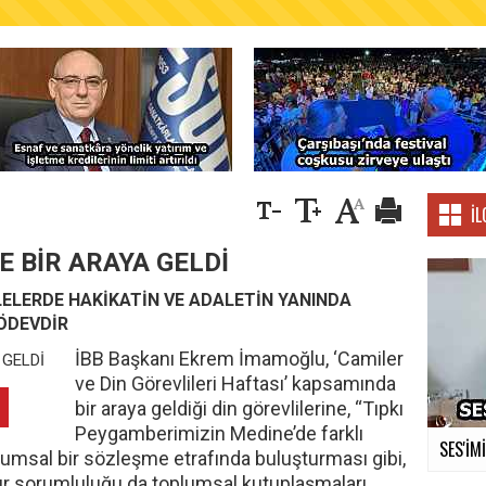
AŞKANLIĞINDAN FINDIK ÜRETİCİLERİNE AĞUSTO
İL
E BİR ARAYA GELDİ
LERDE HAKİKATİN VE ADALETİN YANINDA
 ÖDEVDİR
İBB Başkanı Ekrem İmamoğlu, ‘Camiler
ve Din Görevlileri Haftası’ kapsamında
bir araya geldiği din görevlilerine, “Tıpkı
Peygamberimizin Medine’de farklı
SES'İM
plumsal bir sözleşme etrafında buluşturması gibi,
ır sorumluluğu da toplumsal kutuplaşmaları,