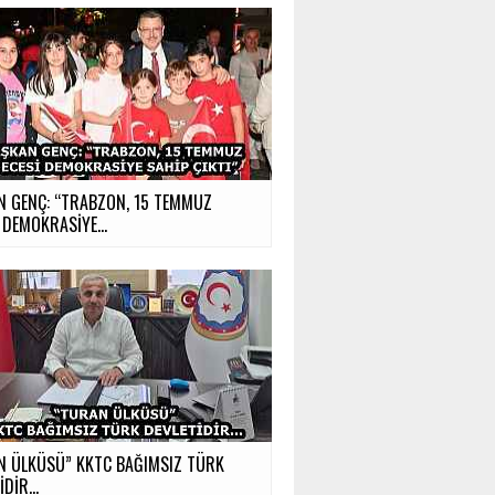
N GENÇ: “TRABZON, 15 TEMMUZ
 DEMOKRASİYE...
N ÜLKÜSÜ” KKTC BAĞIMSIZ TÜRK
İDİR…