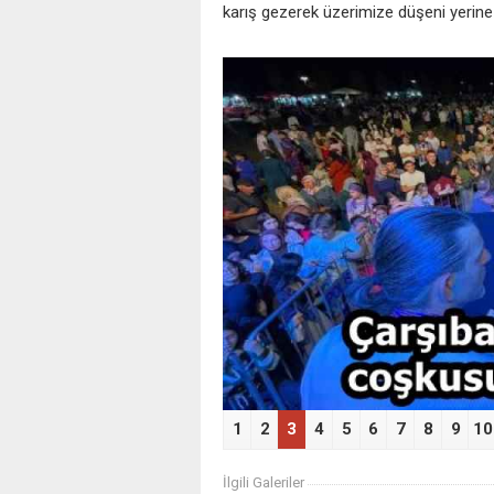
karış gezerek üzerimize düşeni yerine
‹
1
2
3
4
5
6
7
8
9
10
İlgili Galeriler