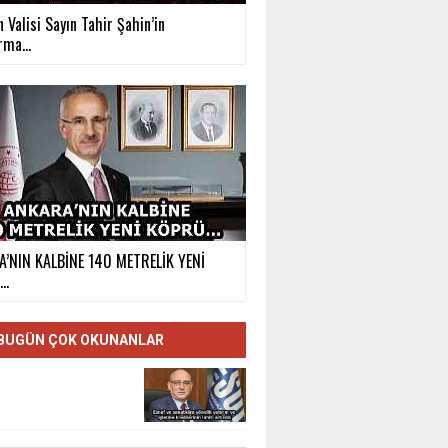
 Valisi Sayın Tahir Şahin’in
rma...
’NIN KALBİNE 140 METRELİK YENİ
Ü…
BUGÜN ÇOK OKUNANLAR