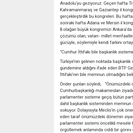
Anadolu'yu geziyoruz. Geçen hafta Tr
Kahramanmaraş ve Gaziantep il kongrel
gerçekleştirdik bu kongreleri. Bu haft
sonraki hafta Adana ve Mersin il kong
8.olağan büyük kongremizi Ankara'da a
çözümü olan, vatan- millet menfaatler
gücüyle, söylemiyle kendi farkını orta
“Cumhur İttifakı bile başkanlık siste
Türkiye’nin gelinen noktada başkanlık
gündemine aldığını ifade eden BTP G
İttifakı’nın bile memnun olmadığını belir
Önder şunları söyledi, “Önümüzdeki d
Cumhurbaşkanlığı makamından ziyad
parlamenter sisteme geçiş bütün partile
dahil başkanlık sisteminden memnun de
sokuyor. Dolayısıyla Meclis'in çok öne
eden taraf önümüzdeki dönemin siyasi
parlamenter sistemi öncelikli mesele h
örgütlemek anlamında ciddi bir görev