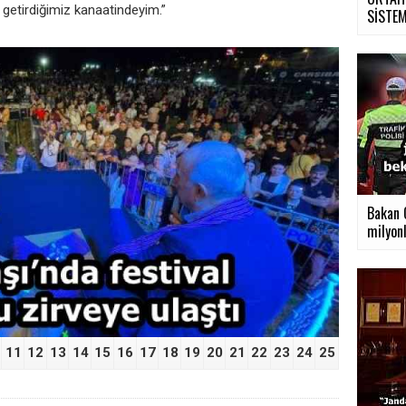
 getirdiğimiz kanaatindeyim.”
SİSTEMİ
›
Bakan Ç
milyonl
11
12
13
14
15
16
17
18
19
20
21
22
23
24
25