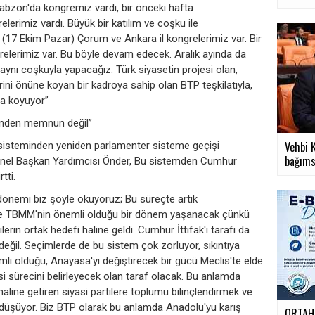
abzon'da kongremiz vardı, bir önceki hafta
erimiz vardı. Büyük bir katılım ve coşku ile
a (17 Ekim Pazar) Çorum ve Ankara il kongrelerimiz var. Bir
relerimiz var. Bu böyle devam edecek. Aralık ayında da
ynı coşkuyla yapacağız. Türk siyasetin projesi olan,
ini önüne koyan bir kadroya sahip olan BTP teşkilatıyla,
ya koyuyor”
minden memnun değil”
Vehbi K
 sisteminden yeniden parlamenter sisteme geçişi
bağımsı
enel Başkan Yardımcısı Önder, Bu sistemden Cumhur
tti.
önemi biz şöyle okuyoruz; Bu süreçte artık
e TBMM'nin önemli olduğu bir dönem yaşanacak çünkü
rin ortak hedefi haline geldi. Cumhur İttifak'ı tarafı da
ğil. Seçimlerde de bu sistem çok zorluyor, sıkıntıya
mli olduğu, Anayasa'yı değiştirecek bir gücü Meclis'te elde
 sürecini belirleyecek olan taraf olacak. Bu anlamda
aline getiren siyasi partilere toplumu bilinçlendirmek ve
 düşüyor. Biz BTP olarak bu anlamda Anadolu'yu karış
ORTAHİ