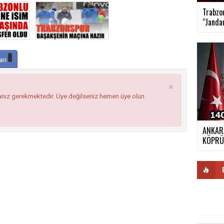
Trabzon
“Janda
arı
×
anız gerekmektedir. Üye değilseniz hemen üye olun.
ANKARA
KÖPR