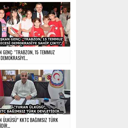
N GENÇ: “TRABZON, 15 TEMMUZ
 DEMOKRASİYE...
N ÜLKÜSÜ” KKTC BAĞIMSIZ TÜRK
İDİR…