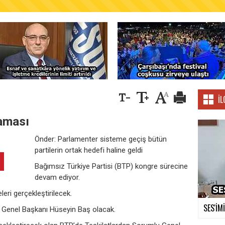
AŞKANLIĞINDAN FINDIK ÜRETİCİLERİNE AĞUSTO
İL
aması
Önder: Parlamenter sisteme geçiş bütün
partilerin ortak hedefi haline geldi
Bağımsız Türkiye Partisi (BTP) kongre sürecine
devam ediyor.
eri gerçekleştirilecek.
SES'İM
 Genel Başkanı Hüseyin Baş olacak.