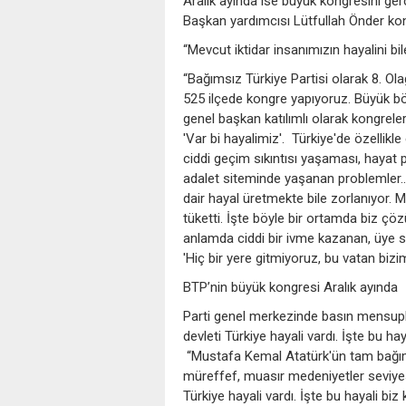
Aralık ayında ise büyük kongresini ge
Başkan yardımcısı Lütfullah Önder kon
“Mevcut iktidar insanımızın hayalini bil
“Bağımsız Türkiye Partisi olarak 8. O
525 ilçede kongre yapıyoruz. Büyük bölü
genel başkan katılımlı olarak kongrele
'Var bi hayalimiz'. Türkiye'de özellikl
ciddi geçim sıkıntısı yaşaması, hayat 
adalet siteminde yaşanan problemler..
dair hayal üretmekte bile zorlanıyor. Me
tüketti. İşte böyle bir ortamda biz çöz
anlamda ciddi bir ivme kazanan, üye say
'Hiç bir yere gitmiyoruz, bu vatan bizi
BTP’nin büyük kongresi Aralık ayında
Parti genel merkezinde basın mensupla
devleti Türkiye hayali vardı. İşte bu h
“Mustafa Kemal Atatürk'ün tam bağım
müreffef, muasır medeniyetler seviyes
Türkiye hayali vardı. İşte bu hayali b