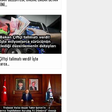
Nİ...
iftçi talimatı verdi! İşte
arca...