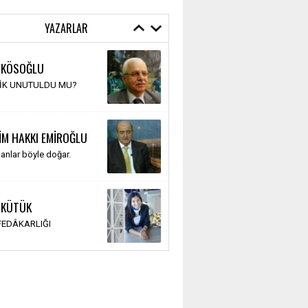
YAZARLAR
 KÖSOĞLU
TİK UNUTULDU MU?
İM HAKKI EMİROĞLU
anlar böyle doğar.
 KÜTÜK
 FEDÂKARLIĞI