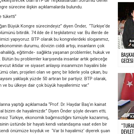
rçekleştirecek olan BTP’de Teşkilatlardan Sorumlu Genel
gre sürecine ilişkin açıklamalarda bulundu.
e tüketti”
lağan Büyük Kongre sürecindeyiz” diyen Önder, “Türkiye'de
münü bitirdik. 74 ilde de il teşkilatımız var. Bu illerde de
rimizi yapıyoruz. BTP olarak bu kongrelerdeki sloganımız,
e ekonominin durumu, dövizin ciddi artışı, insanların çok
pahalılığı, eğitimde- sağlıkta yaşanan problemler, hukuk ve
BAŞKA
. Bütün bu problemler karşısında insanlar artık geleceğe
GECESİ
vcut iktidar ve siyaset anlayışı insanımızın hayalini bile
ümü olan, projeleri olan ve genç bir liderle yola çıkan, bu
ısını yaklaşık yüzde 50 artıran bir partiyiz. BTP olarak,
m ve bu ülkeye dair çok büyük hayallerimiz var.”
rına yaptığı açıklamada “Prof. Dr. Haydar Baş'ın kainat
ayal bizim de hayalimizdir.” Diyen Önder şöyle devam etti;
sız Türkiye, ekonomik bağımsızlığını tümüyle kazanmış,
inin üstünde bir hayatı kendi vatandaşına vaat eden bir
“TURA
iz kendi önümüze koyduk ve 'Var bi hayalimiz' diyerek şuan
DEVLET