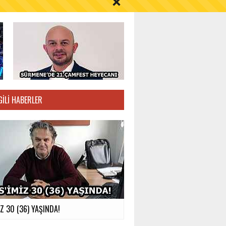
S AYI İÇİN UYARI!
GILI HABERLER
İZ 30 (36) YAŞINDA!