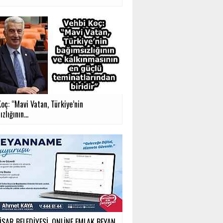
oç: “Mavi Vatan, Türkiye’nin
zlığının...
SAR BELEDİYESİ, ONLİNE EMLAK BEYAN