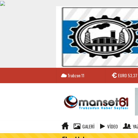
Trabzon
11
EURO
53,37
GALERI
VIDEO
YA