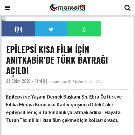
(
0
)
EPİLEPSİ KISA FİLM İÇİN
ANITKABİR’DE TÜRK BAYRAĞI
AÇILDI
21 Ekim 2021 - 11:40 |
Güncelleme:
07 Ağustos 2026 - 12:50
Epilepsi ve Yaşam Dernek Başkanı Sn. Ebru Öztürk ve
Filika Medya Kurucusu Kadın girişimci Dilek Çakır
epilepsililer için farkındalık yaratmak adına “Hayata
Tutun “ isimli bir kısa film çekmek için kolları sıvadı.