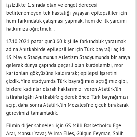
işsizlikte 1. sırada olan ve engel derecesi
belirlenemeyen tek hastalığı yaşayan epilepsililer için
hem farkındalık çalışması yapmak, hem de ilk yardımı
halkımıza öğretmek...
17.10.2021 pazar günü 60 kişi ile farkındalık yaratmak
adına Anıtkabirde epilepsililer için Türk bayrağı açıldı.
19 Mayıs Stadyumunun Atletizm Stadyumunda bir araya
gelerek dünya çapında geçerli olan kurdelemizi, mor
kartonları gökyüzüne kaldırarak; epilepsi işaretini
çizdik. Yine stadyumda Türk bayrağımızı açtığımız gibi,
bizlere kadınlar olarak haklarımızı veren Atatürk’ün
istirahatgâhı Anıtkabir’e giderek önce Türk bayrağımızı
açıp, daha sonra Atatürk’ün Mozalesi’ne çiçek bırakarak
görevimizi tamamladık.
Filmin diğer sahneleri için GS Milli Basketbolcu Ege
Arar, Mansur Yavaş Wilma Elles, Gülgün Feyman, Salih