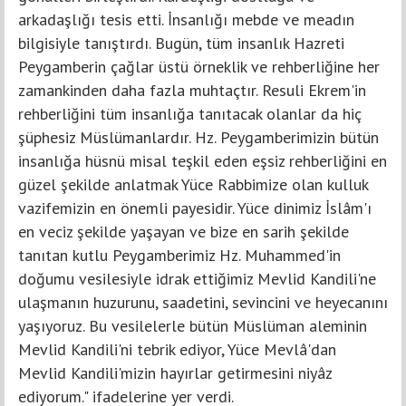
arkadaşlığı tesis etti. İnsanlığı mebde ve meadın
bilgisiyle tanıştırdı. Bugün, tüm insanlık Hazreti
Peygamberin çağlar üstü örneklik ve rehberliğine her
zamankinden daha fazla muhtaçtır. Resuli Ekrem'in
rehberliğini tüm insanlığa tanıtacak olanlar da hiç
şüphesiz Müslümanlardır. Hz. Peygamberimizin bütün
insanlığa hüsnü misal teşkil eden eşsiz rehberliğini en
güzel şekilde anlatmak Yüce Rabbimize olan kulluk
vazifemizin en önemli payesidir. Yüce dinimiz İslâm'ı
en veciz şekilde yaşayan ve bize en sarih şekilde
tanıtan kutlu Peygamberimiz Hz. Muhammed'in
doğumu vesilesiyle idrak ettiğimiz Mevlid Kandili'ne
ulaşmanın huzurunu, saadetini, sevincini ve heyecanını
yaşıyoruz. Bu vesilelerle bütün Müslüman aleminin
Mevlid Kandili'ni tebrik ediyor, Yüce Mevlâ'dan
Mevlid Kandili'mizin hayırlar getirmesini niyâz
ediyorum." ifadelerine yer verdi.