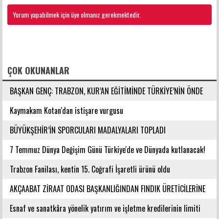
Yorum yapabilmek için üye olmanız gerekmektedir.
FACEBOOK YORUMLARI
ÇOK OKUNANLAR
BAŞKAN GENÇ: TRABZON, KUR’AN EĞİTİMİNDE TÜRKİYE’NİN ÖNDE
GELEN ŞEHİRLERİNDENDİR
Kaymakam Kotan'dan istişare vurgusu
BÜYÜKŞEHİR’İN SPORCULARI MADALYALARI TOPLADI
7 Temmuz Dünya Değişim Günü Türkiye'de ve Dünyada kutlanacak!
Trabzon Fanilası, kentin 15. Coğrafi İşaretli ürünü oldu
AKÇAABAT ZİRAAT ODASI BAŞKANLIĞINDAN FINDIK ÜRETİCİLERİNE
AĞUSTOS AYI İÇİN UYARI!
Esnaf ve sanatkâra yönelik yatırım ve işletme kredilerinin limiti