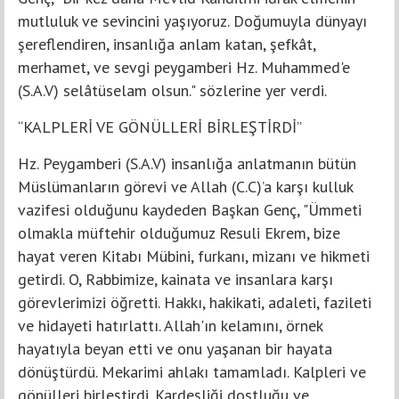
mutluluk ve sevincini yaşıyoruz. Doğumuyla dünyayı
şereflendiren, insanlığa anlam katan, şefkât,
merhamet, ve sevgi peygamberi Hz. Muhammed'e
(S.A.V) selâtüselam olsun." sözlerine yer verdi.
“KALPLERİ VE GÖNÜLLERİ BİRLEŞTİRDİ”
Hz. Peygamberi (S.A.V) insanlığa anlatmanın bütün
Müslümanların görevi ve Allah (C.C)’a karşı kulluk
vazifesi olduğunu kaydeden Başkan Genç, "Ümmeti
olmakla müftehir olduğumuz Resuli Ekrem, bize
hayat veren Kitabı Mübini, furkanı, mizanı ve hikmeti
getirdi. O, Rabbimize, kainata ve insanlara karşı
görevlerimizi öğretti. Hakkı, hakikati, adaleti, fazileti
ve hidayeti hatırlattı. Allah'ın kelamını, örnek
hayatıyla beyan etti ve onu yaşanan bir hayata
dönüştürdü. Mekarimi ahlakı tamamladı. Kalpleri ve
gönülleri birleştirdi. Kardeşliği dostluğu ve