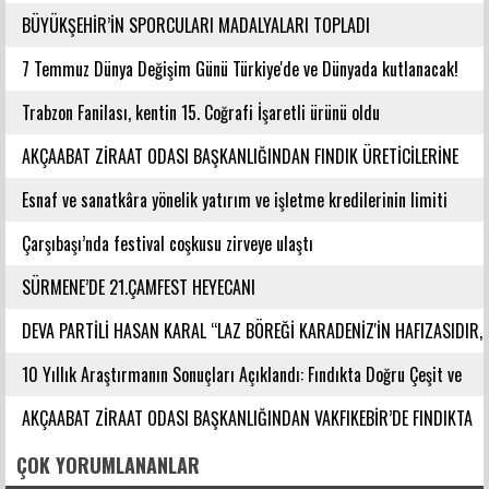
BÜYÜKŞEHİR’İN SPORCULARI MADALYALARI TOPLADI
7 Temmuz Dünya Değişim Günü Türkiye'de ve Dünyada kutlanacak!
Trabzon Fanilası, kentin 15. Coğrafi İşaretli ürünü oldu
AKÇAABAT ZİRAAT ODASI BAŞKANLIĞINDAN FINDIK ÜRETİCİLERİNE
AĞUSTOS AYI İÇİN UYARI!
Esnaf ve sanatkâra yönelik yatırım ve işletme kredilerinin limiti
artırıldı
Çarşıbaşı’nda festival coşkusu zirveye ulaştı
SÜRMENE’DE 21.ÇAMFEST HEYECANI
DEVA PARTİLİ HASAN KARAL “LAZ BÖREĞİ KARADENİZ'İN HAFIZASIDIR,
KİMLİĞİ DEĞİŞTİRİLEMEZ”
10 Yıllık Araştırmanın Sonuçları Açıklandı: Fındıkta Doğru Çeşit ve
Rakım Belirlendi
AKÇAABAT ZİRAAT ODASI BAŞKANLIĞINDAN VAKFIKEBİR’DE FINDIKTA
BAHÇE GÜNÜ ETKİNLİĞİNE KATILIM
ÇOK YORUMLANANLAR