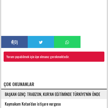
(
0
)
Yorum yapabilmek için üye olmanız gerekmektedir.
FACEBOOK YORUMLARI
ÇOK OKUNANLAR
BAŞKAN GENÇ: TRABZON, KUR’AN EĞİTİMİNDE TÜRKİYE’NİN ÖNDE
GELEN ŞEHİRLERİNDENDİR
Kaymakam Kotan'dan istişare vurgusu