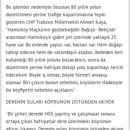
Bu işlemler nedeniyle bozulan 80 yıllık yolun
düzeltilmesi yerine trafiğe kapatılmasına tepki
gösteren CHP Trabzon Milletvekili Ahmet Kaya,
“Hamsiköy Maçka’nın gözbebeğidir. Bağışlı- Bekçiler
arasından Hamsiköy'e giden yol üzerinde yaklaşık 25
hane var. Bu evlerde yaşlısı var, hastası var. Hem doğayı
tahrip edecek hem de vatandaşın atadan, dededen beri
kullandığı 80 yıllık yolunu bozacaksın, sonra da
düzeltmek yerine hafriyat döküp yolu kapatmayı tercih
edeceksin. Böyle iş olmaz, böyle hizmet anlayışı
olamaz. Biri çıksın bunun sebebini, köylülerin ifadesiyle
bu keyfiyetin sebebini açıklasın."
DERENİN SULARI KÖPRÜNÜN ÜSTÜNDEN AKIYOR
“Bir şirket derede HES yapmış ve çalışmalar sonucu
ortaya çıkan hafriyatlar dere üzerindeki köprünün
ağzını tıkamış. Derenin suları köprünün üstünden akıyor,