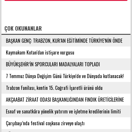
FACEBOOK YORUMLARI
ÇOK OKUNANLAR
BAŞKAN GENÇ: TRABZON, KUR’AN EĞİTİMİNDE TÜRKİYE’NİN ÖNDE
GELEN ŞEHİRLERİNDENDİR
Kaymakam Kotan'dan istişare vurgusu
BÜYÜKŞEHİR’İN SPORCULARI MADALYALARI TOPLADI
7 Temmuz Dünya Değişim Günü Türkiye'de ve Dünyada kutlanacak!
Trabzon Fanilası, kentin 15. Coğrafi İşaretli ürünü oldu
AKÇAABAT ZİRAAT ODASI BAŞKANLIĞINDAN FINDIK ÜRETİCİLERİNE
AĞUSTOS AYI İÇİN UYARI!
Esnaf ve sanatkâra yönelik yatırım ve işletme kredilerinin limiti
artırıldı
Çarşıbaşı’nda festival coşkusu zirveye ulaştı