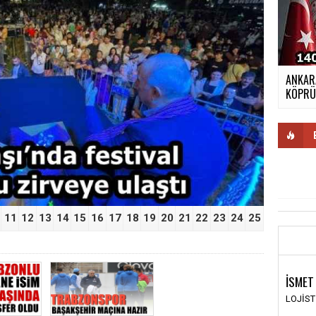
ANKARA
›
KÖPR
11
12
13
14
15
16
17
18
19
20
21
22
23
24
25
İSMET
LOJİS