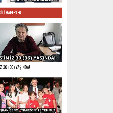
GILI HABERLER
İZ 30 (36) YAŞINDA!