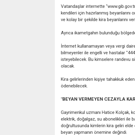
Vatandaşlar internette "www.gib.gov.tr
kendileri için hazırlanmış beyanlarını o
ve kolay bir şekilde kira beyanlarını ve
Ayrıca ikametgahın bulunduğu bölgedek
İnternet kullanamayan veya vergi dai
bilmeyenler ile engelli ve hastalar "4
isteyebilecek. Bu kimselere randevu 
olacak.
Kira gelirlerinden kişiye tahakkuk eden
ödenebilecek.
"BEYAN VERMEYEN CEZAYLA KAR
Gayrimenkul uzmanı Hatice Kolçak, konu
elektrik, doğalgaz, su abonelikleri ile b
doğrultusunda kimlerin kira geliri elde 
beyan yapmanın önemine değindi.