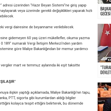
" adresi üzerinden "Hazır Beyan Sistemi"ne giriş yapıp
BAŞKA
naylayarak veya üzerinde gerekli değişiklikleri yaparak hızlı
GECESİ
rebilecek.
i vergi dairesine de beyanname verilebilecek.
resine gidemeyen 60 yaş üzeri mükellefler, okuma yazma
44 0 189" numaralı Vergi İletişim Merkezi'nden yardım
sistemine göre Maliye Bakanlığından bir memur yardımcı
 vergiler mart ve temmuz aylarında iki eşit taksitte
“TURA
DEVLET
ŞILAŞIR"
ya ilişkin yaptığı açıklamada, Maliye Bakanlığı'nın tapu,
anka, PTT, sigorta gibi kurumlardan aldığı bilgiler
ettiğini kolayca tespit ettiğini belirterek, bu dönemde