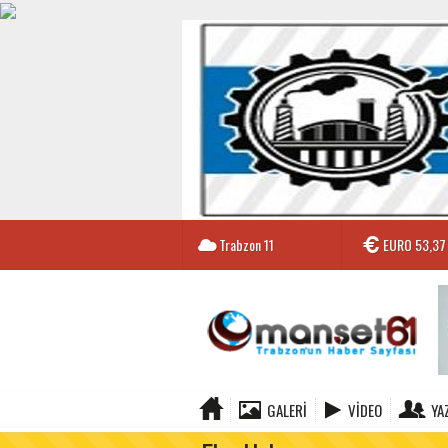
Trabzon
11
EURO
53,37
GALERI
VIDEO
YA