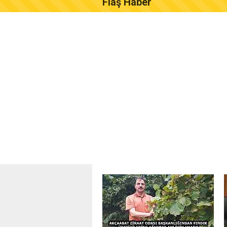
Flaş Haber
AKÇAABAT ZİRAAT ODASI B