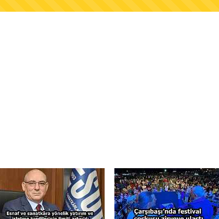
AŞKANLIĞINDAN FINDIK ÜRETİCİLERİNE AĞUSTO