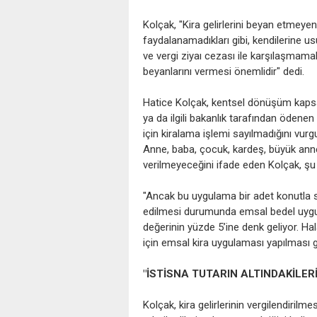
Kolçak, "Kira gelirlerini beyan etmeyen
faydalanamadıkları gibi, kendilerine us
ve vergi ziyaı cezası ile karşılaşmamak
beyanlarını vermesi önemlidir" dedi.
Hatice Kolçak, kentsel dönüşüm kapsa
ya da ilgili bakanlık tarafından öden
için kiralama işlemi sayılmadığını vurgu
Anne, baba, çocuk, kardeş, büyük anne,
verilmeyeceğini ifade eden Kolçak, şu
"Ancak bu uygulama bir adet konutla sın
edilmesi durumunda emsal bedel uygul
değerinin yüzde 5’ine denk geliyor. Hal
için emsal kira uygulaması yapılması g
"İSTİSNA TUTARIN ALTINDAKİLE
Kolçak, kira gelirlerinin vergilendirilm