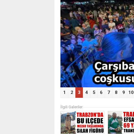
‹
1
2
3
4
5
6
7
8
9
10
İlgili Galeriler