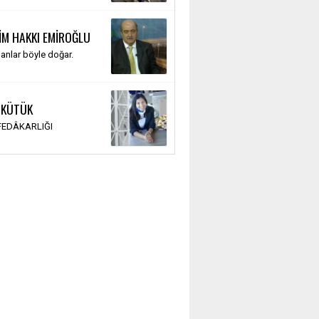
İM HAKKI EMİROĞLU
anlar böyle doğar.
 KÜTÜK
 FEDÂKARLIĞI