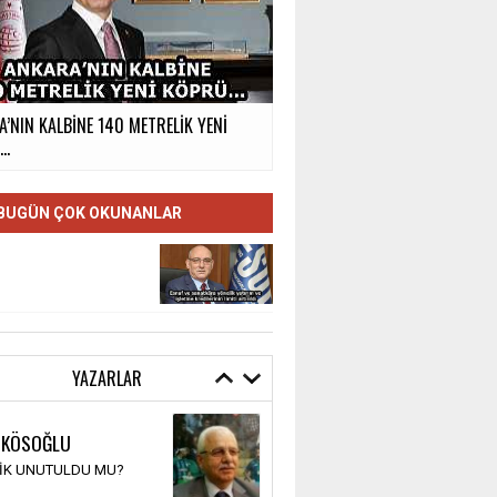
’NIN KALBİNE 140 METRELİK YENİ
Ü…
BUGÜN ÇOK OKUNANLAR
YAZARLAR
 KÖSOĞLU
TİK UNUTULDU MU?