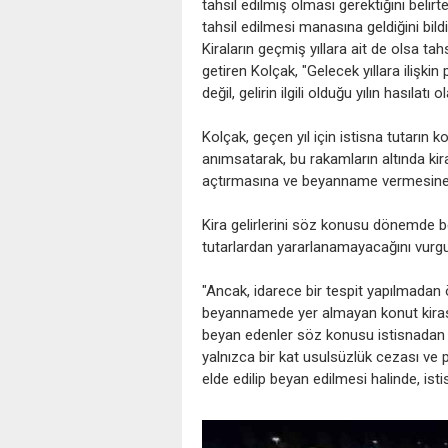
tahsil edilmiş olması gerektiğini belir
tahsil edilmesi manasına geldiğini bildi
Kiraların geçmiş yıllara ait de olsa tahs
getiren Kolçak, "Gelecek yıllara ilişkin 
değil, gelirin ilgili olduğu yılın hasılatı 
Kolçak, geçen yıl için istisna tutarın 
anımsatarak, bu rakamların altında kira
açtırmasına ve beyanname vermesine g
Kira gelirlerini söz konusu dönemde b
tutarlardan yararlanamayacağını vurgul
"Ancak, idarece bir tespit yapılmadan
beyannamede yer almayan konut kirası 
beyan edenler söz konusu istisnadan y
yalnızca bir kat usulsüzlük cezası ve p
elde edilip beyan edilmesi halinde, isti