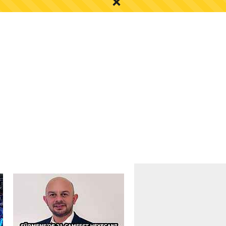
S AYI İÇİN UYARI!