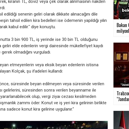
terek, kiranın TL, döviz veya çek olarak alınmasının nakden
rdi.
il edildiği senenin geliri olarak dikkate alınacağını dile
peşin tahsil edilen kira bedelleri ise ödemenin yapıldığı yılın
Bakan Ç
olarak kabul edilir." diye konuştu.
milyonl
konutta 3 bin 900 TL, iş yerinde ise 30 bin TL olduğunu
 geliri elde edenlerin vergi dairesinde mükellefiyet kaydı
erek olmadığını vurguladı.
eyan etmeyenlerin veya eksik beyan edenlerin istisna
ayan Kolçak, şu ifadeleri kullandı:
 önce, süresinde beyan edilmeyen veya süresinde verilen
gelirlerini, süresinden sonra verilen beyanname ile
Trabzon
ararlanabilecek olup, vergi ziyaı cezası kesilmeden
“Janda
işmanlık zammı öder. Konut ve iş yeri kira gelirinin birlikte
sna sadece konut kira gelirine uygulanır."