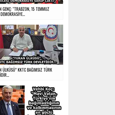
N GENÇ: “TRABZON, 15 TEMMUZ
 DEMOKRASİYE...
N ÜLKÜSÜ” KKTC BAĞIMSIZ TÜRK
İDİR…