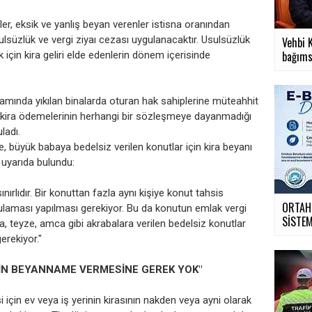
ler, eksik ve yanlış beyan verenler istisna oranından
ulsüzlük ve vergi ziyaı cezası uygulanacaktır. Usulsüzlük
Vehbi K
bağımsı
 için kira geliri elde edenlerin dönem içerisinde
mında yıkılan binalarda oturan hak sahiplerine müteahhit
en kira ödemelerinin herhangi bir sözleşmeye dayanmadığı
ladı.
 büyük babaya bedelsiz verilen konutlar için kira beyanı
 uyarıda bulundu:
ırlıdır. Bir konuttan fazla aynı kişiye konut tahsis
ORTAHİ
aması yapılması gerekiyor. Bu da konutun emlak vergi
SİSTEMİ
a, teyze, amca gibi akrabalara verilen bedelsiz konutlar
erekiyor."
RİN BEYANNAME VERMESİNE GEREK YOK"
esi için ev veya iş yerinin kirasının nakden veya ayni olarak