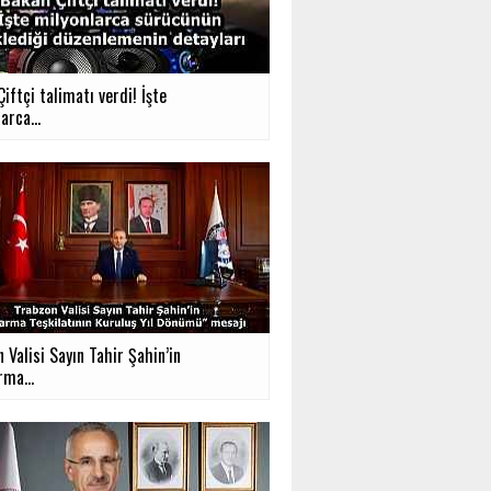
iftçi talimatı verdi! İşte
arca...
 Valisi Sayın Tahir Şahin’in
rma...