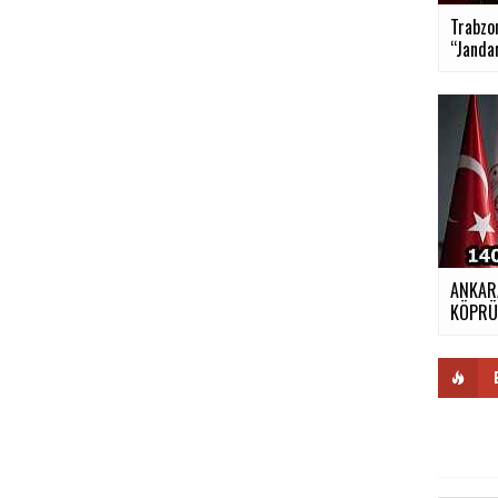
Trabzon
“Janda
ANKARA
KÖPR