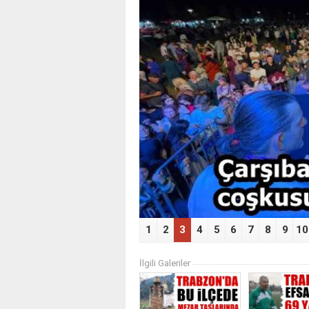
‹
1
2
3
4
5
6
7
8
9
10
İlgili Galeriler