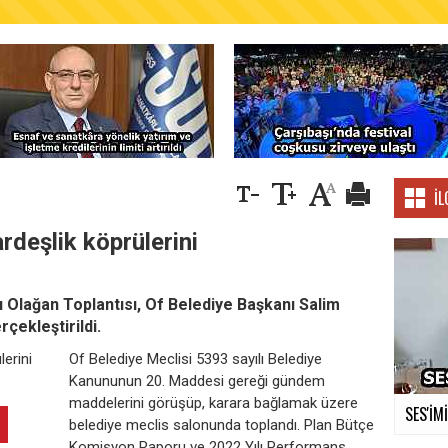
AŞKANLIĞINDAN FINDIK ÜRETİCİLERİNE AĞUSTO
İL
rdeşlik köprülerini
ı Olağan Toplantısı, Of Belediye Başkanı Salim
rçekleştirildi.
Of Belediye Meclisi 5393 sayılı Belediye
Kanununun 20. Maddesi gereği gündem
maddelerini görüşüp, karara bağlamak üzere
SES'İM
belediye meclis salonunda toplandı. Plan Bütçe
Komisyon Raporu ve 2022 Yılı Performans