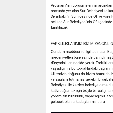
Programı'nın görüşmelerinin ardında
arasında yer alan Sur Belediyesi ile
Diyarbakır'ın Sur ilçesinde Of ve yöre 
şekilde Sur Belediyesi'nin Of ilçesind
tanıtılacak.
FARKLILIKLARIMIZ BİZİM ZENGİNLİĞ
Gündem maddesi ile ilgili söz alan Başk
medeniyetleri bünyesinde barındırmıştır.
dünyadaki en nadide yerdir. Farklılıklar
yaşadığımız bu topraklardaki bağlarımız
Ülkemizin doğusu da bizim batısı da. K
ve sağlam tutmamız gerekir. Diyarbakır
Belediyesi ile kardeş belediye olma d
katkı sağlamak için böyle bir çalışma
yöremizin kültürünü, yapacağımız etkin
gelecek olan arkadaşlarımız bura