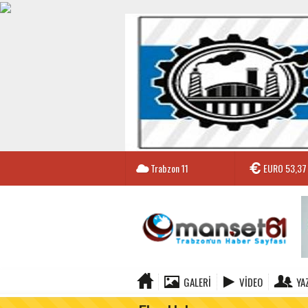
Trabzon
11
EURO
53,37
GALERI
VIDEO
YA