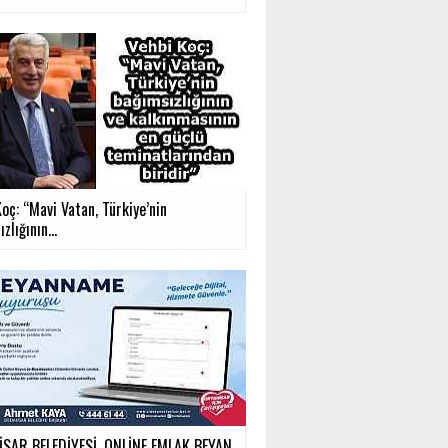
oç: “Mavi Vatan, Türkiye’nin
zlığının...
SAR BELEDİYESİ, ONLİNE EMLAK BEYAN