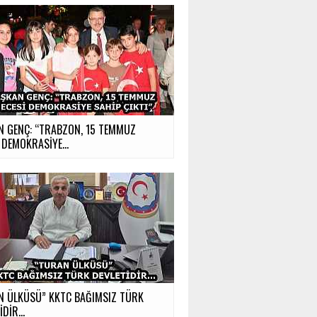
N GENÇ: “TRABZON, 15 TEMMUZ
 DEMOKRASİYE...
N ÜLKÜSÜ” KKTC BAĞIMSIZ TÜRK
İDİR…