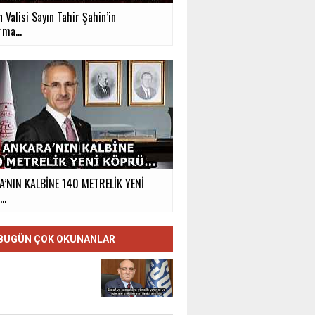
 Valisi Sayın Tahir Şahin’in
rma...
’NIN KALBİNE 140 METRELİK YENİ
Ü…
BUGÜN ÇOK OKUNANLAR