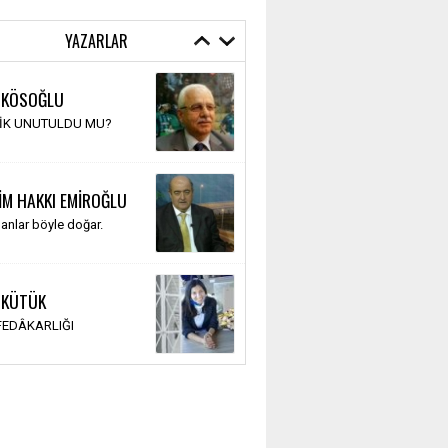
YAZARLAR
 KÖSOĞLU
TİK UNUTULDU MU?
İM HAKKI EMİROĞLU
anlar böyle doğar.
 KÜTÜK
 FEDÂKARLIĞI