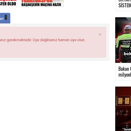
SİSTEMİ
arı
×
anız gerekmektedir. Üye değilseniz hemen üye olun.
Bakan Ç
milyonl