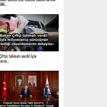
Nİ...
iftçi talimatı verdi! İşte
arca...