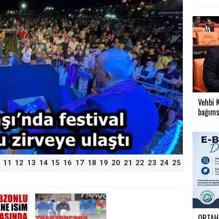
›
Vehbi K
bağımsı
11
12
13
14
15
16
17
18
19
20
21
22
23
24
25
ORTAHİ