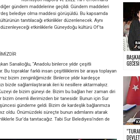
n diğer gündem maddelerine geçildi. Gündem maddeleri
 kardeş belediye olma maddesi görüşüldü. Bu kapsamda
kültürünün tanıtılacağı etkinlikler düzenlenecek. Aynı
e düzenleyeceği etkinliklerle Güneydoğu kültürü Of'ta
İMİZDİR
BAŞKA
GECESİ
an Sarıalioğlu, "Anadolu binlerce yıldır çeşitli
 Bu topraklar farklı insan çeşitliliklerini bir araya toplayan
ımız bizim zenginliğimizdir. Binlerce yıldır kardeşçe
ı bizde sağlamlaştırarak ileri ki nesillere aktarmalıyız.
uzeyi de bizim güneyi de. Bizim bu bağları her zaman diri
 bizim önemli illerimizden bir tanesidir. Bunun için Sur
üşüncesi gündeme geldi. Bizim de kardeşlik bağlarımıza
mız oldu. Önümüzdeki süreçte bunun adımlarını atarak
liklerle Sur'da tanıtacağız. Tabi Sur Belediyesi'nden de
“TURA
DEVLET