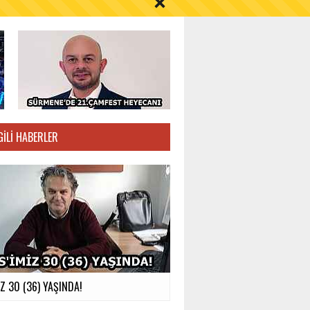
S AYI İÇİN UYARI!
GILI HABERLER
İZ 30 (36) YAŞINDA!