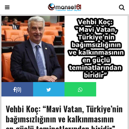
(
0
)
Vehbi Koç: “Mavi Vatan, Türkiye’nin
bağımsızlığının ve kalkınmasının
en güçlü teminatlarından biridir”