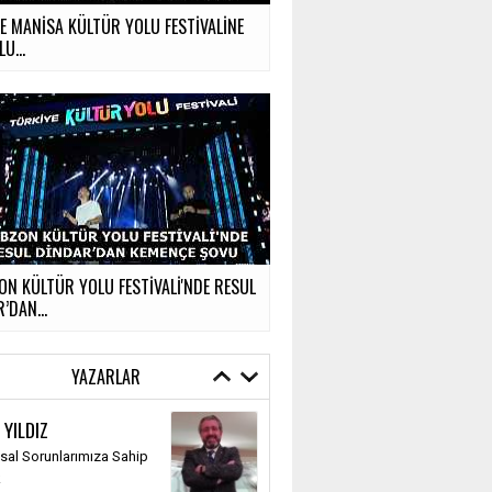
LE MANİSA KÜLTÜR YOLU FESTİVALİNE
U...
N KÜLTÜR YOLU FESTİVALİ'NDE RESUL
’DAN...
YAZARLAR
 YILDIZ
al Sorunlarımıza Sahip
k