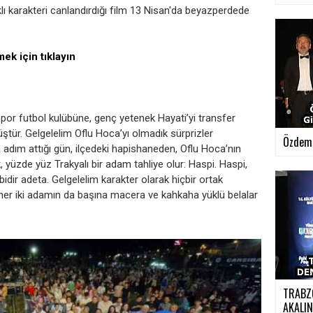
rklı karakteri canlandırdığı film 13 Nisan'da beyazperdede
ek için tıklayın
spor futbol kulübüne, genç yetenek Hayati’yi transfer
ştür. Gelgelelim Oflu Hoca’yı olmadık sürprizler
Özdemir
 adım attığı gün, ilçedeki hapishaneden, Oflu Hoca’nın
 yüzde yüz Trakyalı bir adam tahliye olur: Haspi. Haspi,
ibidir adeta. Gelgelelim karakter olarak hiçbir ortak
k, her iki adamın da başına macera ve kahkaha yüklü belalar
TRABZ
AKALIN