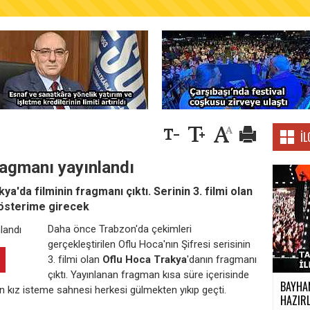
AŞKANLIĞINDAN FINDIK ÜRETİCİLERİNE AĞUSTO
İL
ragmanı yayınlandı
'da filminin fragmanı çıktı. Serinin 3. filmi olan
gösterime girecek
Daha önce Trabzon'da çekimleri
gerçekleştirilen Oflu Hoca'nın Şifresi serisinin
3. filmi olan
Oflu Hoca Trakya
'danın fragmanı
çıktı. Yayınlanan fragman kısa süre içerisinde
BAYHAN
an kız isteme sahnesi herkesi gülmekten yıkıp geçti.
HAZIRL