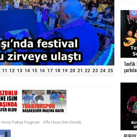
›
Tevfik
şarkıla
11
12
13
14
15
16
17
18
19
20
21
22
23
24
25
u Hoca Trakya Fragman
Oflu Hoca Geri Döndü
BURAY
arı