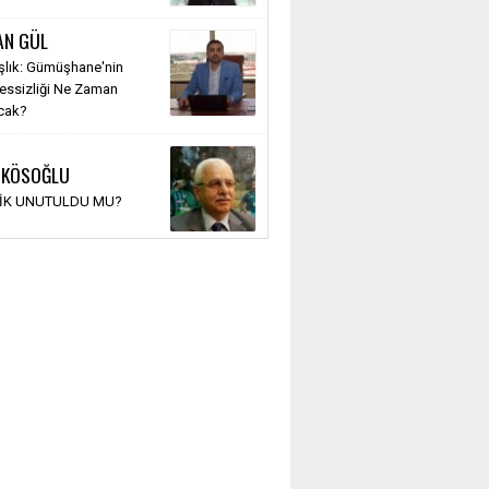
AN GÜL
şlık: Gümüşhane'nin
Sessizliği Ne Zaman
cak?
 KÖSOĞLU
TİK UNUTULDU MU?