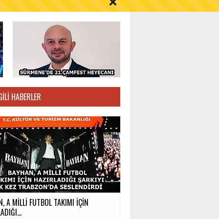
S AYI İÇİN UYARI!
GILI HABERLER
, A MİLLİ FUTBOL TAKIMI İÇİN
ADIĞI...