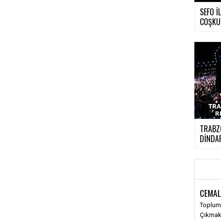
SEFO İ
COŞKUL
TRABZO
DİNDAR
CEMAL
Toplums
Çıkma