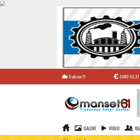
Trabzon
11
EURO
53,37
GALERI
VIDEO
YA