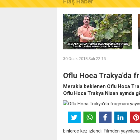
Flaş Haber
AKÇAABAT ZİRAAT ODASI B
30 Ocak 2018 Salı 22:15
Oflu Hoca Trakya'da f
Merakla beklenen Oflu Hoca Trakya
Oflu Hoca Trakya Nisan ayında 
binlerce kez izlendi. Filmden yayınlan