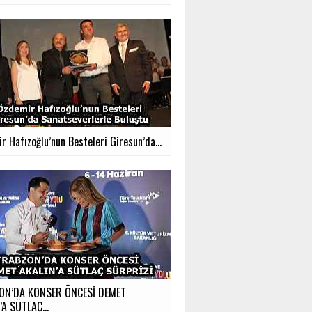
 Hafızoğlu’nun Besteleri Giresun’da...
ON’DA KONSER ÖNCESİ DEMET
’A SÜTLAÇ...