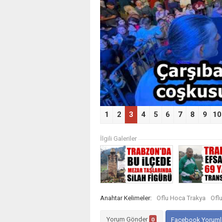
‹
1
2
3
4
5
6
7
8
9
10
İlgili Galeriler
Anahtar Kelimeler:
Oflu Hoca Trakya
Ofl
Yorum Gönder
0
Facebook Yoruml