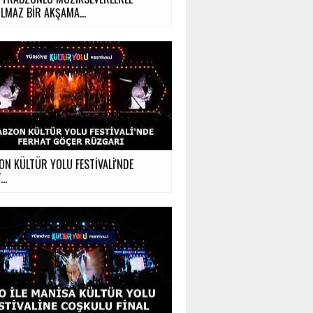
LMAZ BİR AKŞAMA...
N KÜLTÜR YOLU FESTİVALİ'NDE
..