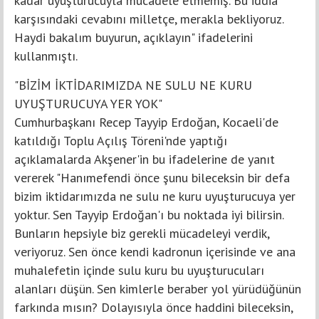
kadar uyuşturucuyla mücadele etmemiş. Bu iddia
karşısındaki cevabını milletçe, merakla bekliyoruz.
Haydi bakalım buyurun, açıklayın" ifadelerini
kullanmıştı.
"BİZİM İKTİDARIMIZDA NE SULU NE KURU
UYUŞTURUCUYA YER YOK"
Cumhurbaşkanı Recep Tayyip Erdoğan, Kocaeli'de
katıldığı Toplu Açılış Töreni'nde yaptığı
açıklamalarda Akşener'in bu ifadelerine de yanıt
vererek "Hanımefendi önce şunu bileceksin bir defa
bizim iktidarımızda ne sulu ne kuru uyuşturucuya yer
yoktur. Sen Tayyip Erdoğan'ı bu noktada iyi bilirsin.
Bunların hepsiyle biz gerekli mücadeleyi verdik,
veriyoruz. Sen önce kendi kadronun içerisinde ve ana
muhalefetin içinde sulu kuru bu uyuşturucuları
alanları düşün. Sen kimlerle beraber yol yürüdüğünün
farkında mısın? Dolayısıyla önce haddini bileceksin,