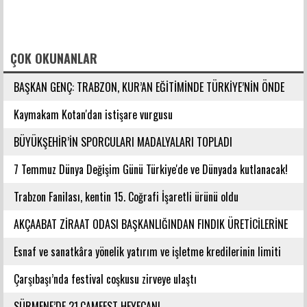
FACEBOOK YORUMLARI
ÇOK OKUNANLAR
BAŞKAN GENÇ: TRABZON, KUR’AN EĞİTİMİNDE TÜRKİYE’NİN ÖNDE
GELEN ŞEHİRLERİNDENDİR
Kaymakam Kotan'dan istişare vurgusu
BÜYÜKŞEHİR’İN SPORCULARI MADALYALARI TOPLADI
7 Temmuz Dünya Değişim Günü Türkiye'de ve Dünyada kutlanacak!
Trabzon Fanilası, kentin 15. Coğrafi İşaretli ürünü oldu
AKÇAABAT ZİRAAT ODASI BAŞKANLIĞINDAN FINDIK ÜRETİCİLERİNE
AĞUSTOS AYI İÇİN UYARI!
Esnaf ve sanatkâra yönelik yatırım ve işletme kredilerinin limiti
artırıldı
Çarşıbaşı’nda festival coşkusu zirveye ulaştı
SÜRMENE’DE 21.ÇAMFEST HEYECANI