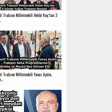
i Trabzon Milletvekili Vehbi Koç’tan 3
.
ti Trabzon Milletvekili Yavuz Aydın,
...