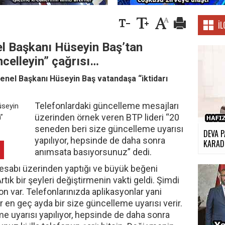
İL
el Başkanı Hüseyin Baş’tan
ncelleyin” çağrısı…
enel Başkanı Hüseyin Baş vatandaşa “iktidarı
Telefonlardaki güncelleme mesajları
üzerinden örnek veren BTP lideri “20
seneden beri size güncelleme uyarısı
DEVA P
yapılıyor, hepsinde de daha sonra
KARADE
anımsata basıyorsunuz” dedi.
esabı üzerinden yaptığı ve büyük beğeni
tık bir şeyleri değiştirmenin vakti geldi. Şimdi
efon var. Telefonlarınızda aplikasyonlar yani
 en geç ayda bir size güncelleme uyarısı verir.
e uyarısı yapılıyor, hepsinde de daha sonra