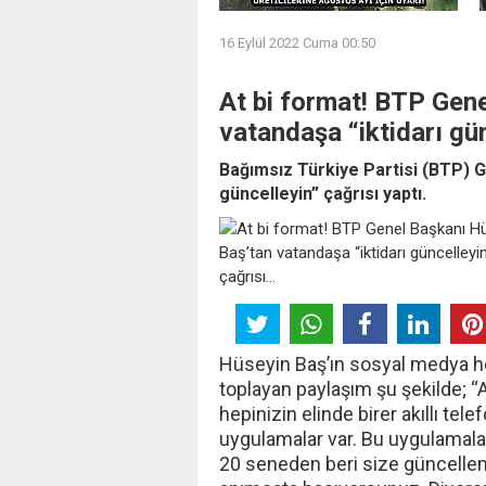
16 Eylül 2022 Cuma 00:50
At bi format! BTP Gen
vatandaşa “iktidarı gü
Bağımsız Türkiye Partisi (BTP) G
güncelleyin” çağrısı yaptı.
Hüseyin Baş’ın sosyal medya h
toplayan paylaşım şu şekilde; “Ar
hepinizin elinde birer akıllı tel
uygulamalar var. Bu uygulamalar
20 seneden beri size güncellem