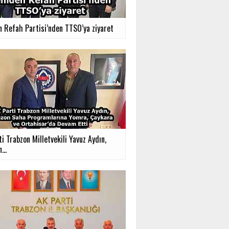
n Refah Partisi’nden TTSO’ya ziyaret
ti Trabzon Milletvekili Yavuz Aydın,
...