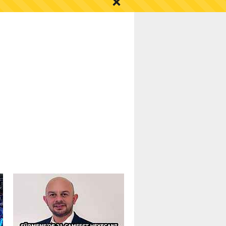
S AYI İÇİN UYARI!