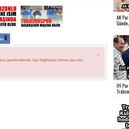
AK Part
Günde..
arı
×
anız gerekmektedir. Üye değilseniz hemen üye olun.
İYİ Par
Trabzon