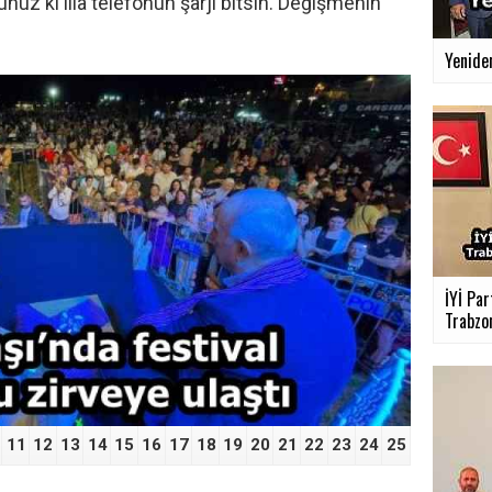
uz ki illa telefonun şarjı bitsin. Değişmenin
Yenide
›
İYİ Par
Trabzon
11
12
13
14
15
16
17
18
19
20
21
22
23
24
25