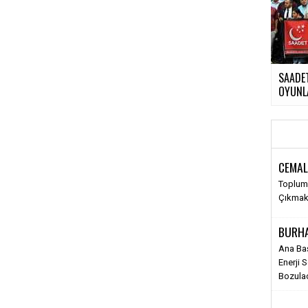
SAADET
OYUNLA
CEMAL
Toplums
Çıkma
BURH
Ana Ba
Enerji 
Bozula