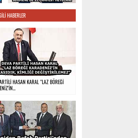
GILI HABERLER
ARTİLİ HASAN KARAL “LAZ BÖREĞİ
NİZ'İN...