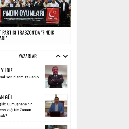
 PARTİSİ TRABZON’DA "FINDIK
RI"...
YAZARLAR
 YILDIZ
al Sorunlarımıza Sahip
k
AN GÜL
şlık: Gümüşhane'nin
Sessizliği Ne Zaman
cak?