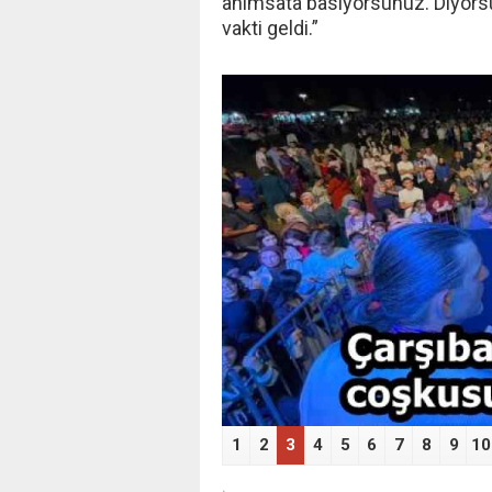
anımsata basıyorsunuz. Diyorsun
vakti geldi.”
‹
1
2
3
4
5
6
7
8
9
10