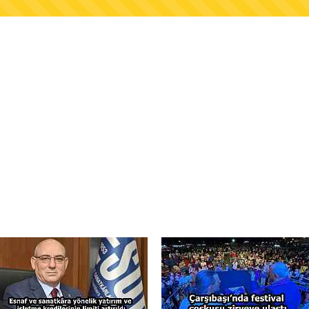
AŞKANLIĞINDAN FINDIK ÜRETİCİLERİNE AĞUSTO