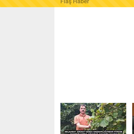
Flaş Haber
AKÇAABAT ZİRAAT ODASI B