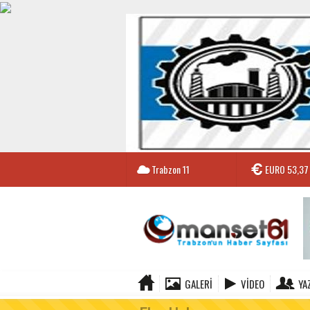
Trabzon
11
EURO
53,37
GALERI
VIDEO
YA