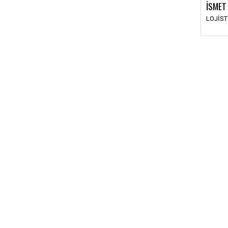
İSMET
LOJİS