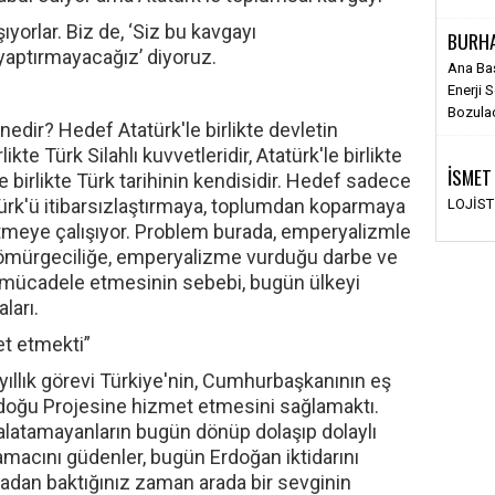
yorlar. Biz de, ‘Siz bu kavgayı
BURH
aptırmayacağız’ diyoruz.
Ana Ba
Enerji 
Bozula
 nedir? Hedef Atatürk'le birlikte devletin
ikte Türk Silahlı kuvvetleridir, Atatürk'le birlikte
İSMET
k'le birlikte Türk tarihinin kendisidir. Hedef sadece
türk'ü itibarsızlaştırmaya, toplumdan koparmaya
LOJİS
rtmeye çalışıyor. Problem burada, emperyalizmle
n sömürgeciliğe, emperyalizme vurduğu darbe ve
le mücadele etmesinin sebebi, bugün ülkeyi
ları.
et etmekti”
 yıllık görevi Türkiye'nin, Cumhurbaşkanının eş
tadoğu Projesine hizmet etmesini sağlamaktı.
alatamayanların bugün dönüp dolaşıp dolaylı
amacını güdenler, bugün Erdoğan iktidarını
oradan baktığınız zaman arada bir sevginin