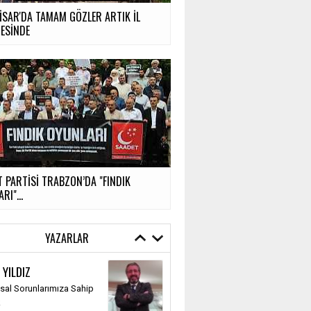
İSAR'DA TAMAM GÖZLER ARTIK İL
ESİNDE
 PARTİSİ TRABZON’DA "FINDIK
RI"...
YAZARLAR
 YILDIZ
al Sorunlarımıza Sahip
k