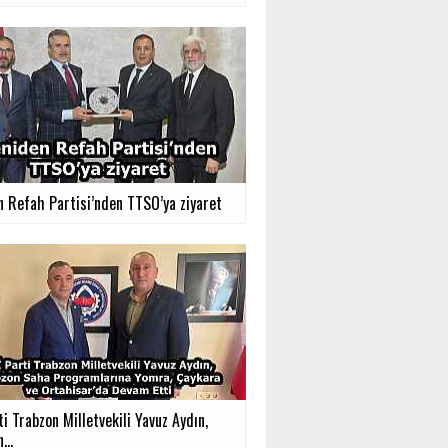
n Refah Partisi’nden TTSO’ya ziyaret
ti Trabzon Milletvekili Yavuz Aydın,
...