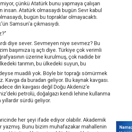
miyor, çünkü Atatürk bunu yapmaya çalışan
n insan. Atatürk olmasaydı bugün Sevr kabul
 olmasaydı, bugün bu topraklar olmayacaktı.
rk'ün Samsun'a çıkmasıydı.
z?”
tardı diye sever. Sevmeyen niye sevmez? Bu
im başımıza iş açtı diye. Türkiye çok verimli
ğrafyasının üzerine kurulmuş, çok nadide bir
lkedeki tarımın, bu ülkedeki suyun, bu
deyse muadili yok. Böyle bir toprağı sömürmek
z. Kavga da buradan geliyor. Bu kaynak kavgası.
ece din kavgası değil Doğu Akdeniz'e
'deki petrolü, doğalgazı kendi lehine kullanma
yıllardır sürdü geliyor.
icinde her şeyi ifade ediyor olabilir. Akademik
lar yazmış. Bunu bizim muhafazakar mahallenin
Nama