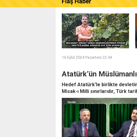
Flaş Haber
AKÇAABAT ZİRAAT ODASI B
16 Eylül 2024 Pazartesi 22:44
Atatürk’ün Müslümanlığ
Hedef Atatürk'le birlikte devletin
Misak-ı Milli sınırlarıdır, Türk tar