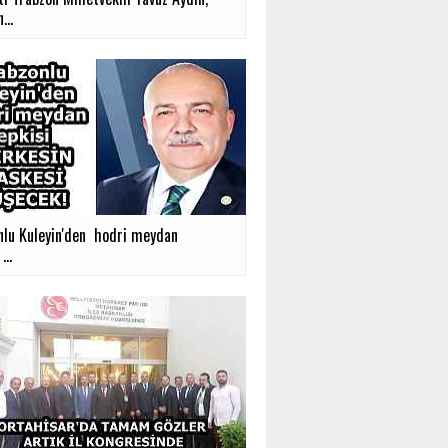
...
nlu Kuleyin'den hodri meydan
...