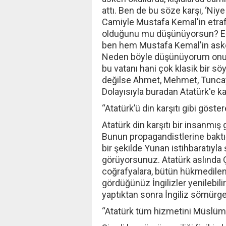
attı. Ben de bu söze karşı, ‘Ni
Camiyle Mustafa Kemal'in etrafı
olduğunu mu düşünüyorsun? Eğ
ben hem Mustafa Kemal'in ask
Neden böyle düşünüyorum onu d
bu vatanı hani çok klasik bir s
değilse Ahmet, Mehmet, Tuncay
Dolayısıyla buradan Atatürk'e k
“Atatürk’ü din karşıtı gibi göster
Atatürk din karşıtı bir insanmış
Bunun propagandistlerine baktığ
bir şekilde Yunan istihbaratıyla
görüyorsunuz. Atatürk aslında
coğrafyalara, bütün hükmedilen 
gördüğünüz İngilizler yenilebil
yaptıktan sonra İngiliz sömürge
“Atatürk tüm hizmetini Müslüman