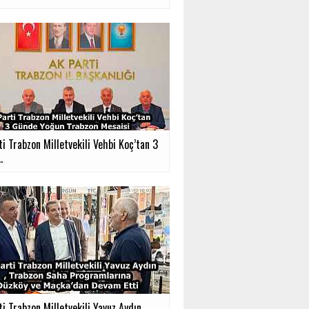
i Trabzon Milletvekili Vehbi Koç’tan 3
.
ti Trabzon Milletvekili Yavuz Aydın,