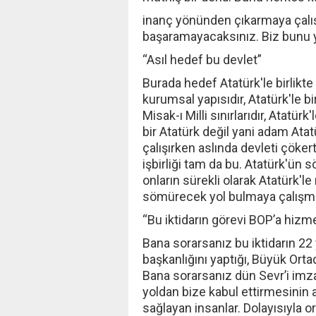
inanç yönünden çıkarmaya çalışı
başaramayacaksınız. Biz bunu y
“Asıl hedef bu devlet”
Burada hedef Atatürk'le birlikte
kurumsal yapısıdır, Atatürk'le birl
Misak-ı Milli sınırlarıdır, Atatür
bir Atatürk değil yani adam Ata
çalışırken aslında devleti çöke
işbirliği tam da bu. Atatürk'ü
onların sürekli olarak Atatürk'
sömürecek yol bulmaya çalışma
“Bu iktidarın görevi BOP’a hizm
Bana sorarsanız bu iktidarın 22
başkanlığını yaptığı, Büyük Or
Bana sorarsanız dün Sevr’i imz
yoldan bize kabul ettirmesinin 
sağlayan insanlar. Dolayısıyla 