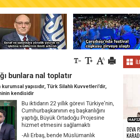
AŞKANLIĞINDAN FINDIK ÜRETİCİLERİNE AĞUSTO
İL
ı bunlara nal toplatır
 kurumsal yapısıdır, Türk Silahlı Kuvvetleri’dir,
ihinin kendisidir
Bu iktidarın 22 yıllık görevi Türkiye'nin,
Cumhurbaşkanının eş başkanlığını
yaptığı, Büyük Ortadoğu Projesine
hizmet etmesini sağlamaktı
DEVA P
-Ali Erbaş, bende Müslümanlık
KARADE