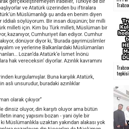
arak gerçekleştiremeyen iradeler, Türkiye'de bir
Trabzon
lıyorlar ve Atatürk üzerinden bu iftiralara
tatürk'ün Müslümanlığı şu anda en benim diyen
 iddialı söylüyorum. Bir insan düşünün; bir milli
rk milleti için. Kim bu Türk milleti, Müslüman bir
ıyor, kazanıyor, Cumhuriyet ilan ediyor. Cumhur
kıyor, dönüyor diyor ki, ‘Burada gayrimüslimler
layalım ve yerlerine Balkanlardaki Müslümanları
manları... Lozan'da Atatürk'e İsmet İnönü
lara hak vereceksin’ diyorlar. Azınlık kavramını
Trabzo
tepkisi 
inden kurgulamışlar. Buna karşılık Atatürk,
etin asli unsurudur, buradaki azınlıklar
man olarak çıkıyor”
dinsiz oluyor, din karşıtı oluyor ama bütün
lletin inanç yapısını bozan - yani öyle bir
ki Müslümanlıkla uzaktan yakından alakası yok
anlara pazarlayan din tüccarları da Müslüman