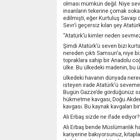
olması mümkün değil. Niye sev
insanların tekerine çomak soka
edilmişti, eğer Kurtuluş Savaşı
Sevr’i geçersiz kılan şey Atatü
“Atatürk’ü kimler neden sevme
Şimdi Atatürk’ü seven bizi kur
nereden çıktı Samsun'a, niye biz
topraklara sahip bir Anadolu co
ülke. Bu ülkedeki madenin, bu ü
ülkedeki havanın dünyada nere
isteyen irade Atatürk'ü seveme
Bugün Gazze’de gördüğünüz sad
hükmetme kavgası, Doğu Akdeniz
kavgası. Bu kaynak kavgaları bin 
Ali Erbaş sizde ne ifade ediyor?
Ali Erbaş bende Müslümanlık har
kariyerine bakıyorsunuz, kitap