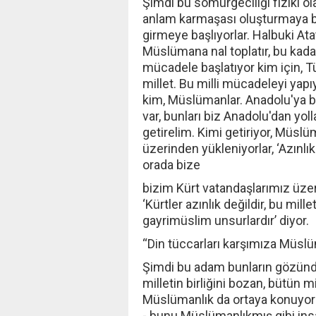
Şimdi bu sömürgeciliği fiziki ol
anlam karmaşası oluşturmaya baş
girmeye başlıyorlar. Halbuki A
Müslümana nal toplatır, bu kadar
mücadele başlatıyor kim için, Tü
millet. Bu milli mücadeleyi yap
kim, Müslümanlar. Anadolu'ya ba
var, bunları biz Anadolu'dan yol
getirelim. Kimi getiriyor, Müslü
üzerinden yükleniyorlar, ‘Azınlık
orada bize
bizim Kürt vatandaşlarımız üzer
‘Kürtler azınlık değildir, bu mill
gayrimüslim unsurlardır’ diyor.
“Din tüccarları karşımıza Müslü
Şimdi bu adam bunların gözünde 
milletin birliğini bozan, bütün mi
Müslümanlık da ortaya konuyor 
- bunu Müslümanlıkmış gibi ins