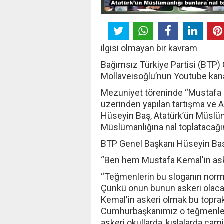
ilgisi olmayan bir kavram
Bağımsız Türkiye Partisi (BTP
Mollaveisoğlu’nun Youtube kana
Mezuniyet töreninde “Mustafa K
üzerinden yapılan tartışma ve Ata
Hüseyin Baş, Atatürk’ün Müslüm
Müslümanlığına nal toplatacağın
BTP Genel Başkanı Hüseyin Baş 
“Ben hem Mustafa Kemal'in as
“Teğmenlerin bu sloganın norma
Çünkü onun bunun askeri olaca
Kemal'in askeri olmak bu toprak
Cumhurbaşkanımız o teğmenlerin
askeri okullarda, kışlalarda cam