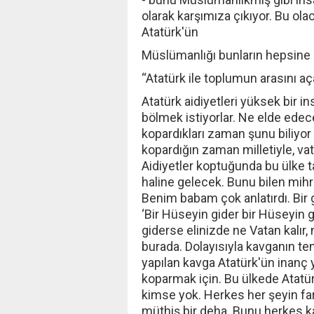
olarak karşımıza çıkıyor. Bu ola
Atatürk'ün
Müslümanlığı bunların hepsine na
“Atatürk ile toplumun arasını a
Atatürk aidiyetleri yüksek bir i
bölmek istiyorlar. Ne elde edec
kopardıkları zaman şunu biliyor
kopardığın zaman milletiyle, vata
Aidiyetler koptuğunda bu ülke t
haline gelecek. Bunu bilen mihra
Benim babam çok anlatırdı. Bir g
‘Bir Hüseyin gider bir Hüseyin g
giderse elinizde ne Vatan kalır, n
burada. Dolayısıyla kavganın te
yapılan kavga Atatürk'ün inanç y
koparmak için. Bu ülkede Atatürk
kimse yok. Herkes her şeyin fa
müthiş bir deha. Bunu herkes k