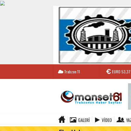
Trabzon
11
EURO
53,37
GALERI
VIDEO
YA