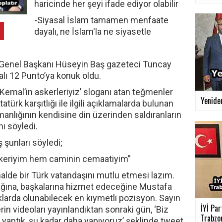
haricinde her şeyi ifade ediyor olabilir
-Siyasal İslam tamamen menfaate
dayalı, ne İslam'la ne siyasetle
) Genel Başkanı Hüseyin Baş gazeteci Tuncay
lı 12 Punto’ya konuk oldu.
emal’in askerleriyiz’ sloganı atan teğmenler
Yenide
türk karşıtlığı ile ilgili açıklamalarda bulunan
anlığının kendisine din üzerinden saldıranların
ı söyledi.
şunları söyledi;
keriyim hem caminin cemaatiyim”
lde bir Türk vatandaşını mutlu etmesi lazım.
ğına, başkalarına hizmet edeceğine Mustafa
larda olunabilecek en kıymetli pozisyon. Sayın
İYİ Par
 videoları yayınlandıktan sonraki gün, ‘Biz
Trabzon
i yaptık, şu kadar daha yapıyoruz’ şeklinde tweet