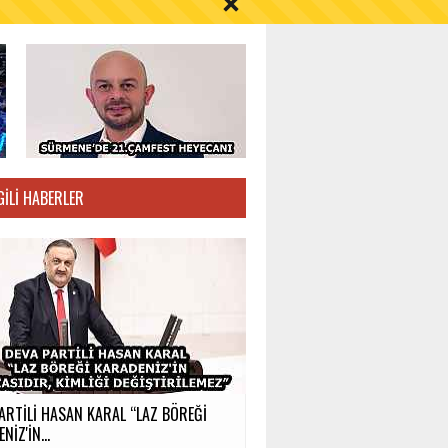
S AYI İÇİN UYARI!
GILI HABERLER
ARTİLİ HASAN KARAL “LAZ BÖREĞİ
NİZ'İN...