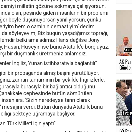
ye camiyi milletin gözüne sokmaya çalışıyorsun.
nda olan, peşinde giden insanların bir problemi
er böyle düşünüyorsan yanılıyorsun, çünkü
eriyim hem o caminin cemaatiyim’ dedim.
a söyleyeyim; Biz bugün yaşadığımız toprağı,
öylemdir belki ama adımız Hans değilse Jony
, Hasan, Hüseyin ise bunu Atatürk'e borçluyuz.
arşı bir düşmanlık üretmeniz anlamsız.
AK Part
enler İngiliz, Yunan istihbaratıyla bağlantılı”
Günde..
 gibi bir propaganda almış başını yürütülüyor.
ınız zaman tamamının bir şekilde İngilizlerle,
 şurasıyla burasıyla bir bağlantısı olduğunu
 Çanakkale cephesinde bütün sömürülen
insanlara, ‘Sizin neredeyse tanrı olarak
ir’ mesajını verdi. Bütün dünyada Atatürk bunu
ciliği sekteye uğramaya başlıyor.
 Türk Milleti için yaptı”
İYİ Par