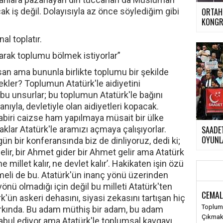
cak iş değil. Dolayısıyla az önce söylediğim gibi
ORTAH
KONGR
l toplatır.
çarak toplumu bölmek istiyorlar”
nsan ama bununla birlikte toplumu bir şekilde
ekler? Toplumun Atatürk'le aidiyetini
 bu unsurlar; bu toplumun Atatürk'le bağını
nıyla, devletiyle olan aidiyetleri kopacak.
abiri caizse ham yapılmaya müsait bir ülke
klar Atatürk'le aramızı açmaya çalışıyorlar.
SAADET
OYUNLA
ün bir konferansında biz de dinliyoruz, dedi ki;
elir, bir Ahmet gider bir Ahmet gelir ama Atatürk
e millet kalır, ne devlet kalır’. Hakikaten işin özü
meli de bu. Atatürk'ün inanç yönü üzerinden
önü olmadığı için değil bu milleti Atatürk'ten
CEMAL
'ün askeri dehasını, siyasi zekasını tartışan hiç
Toplums
rkında. Bu adam müthiş bir adam, bu adam
Çıkma
abul ediyor ama Atatürk'le toplumsal kavgayı