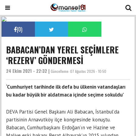
(
0
)
BABACAN’DAN YEREL SEÇİMLERE
‘REZERV’ GÖNDERMESİ
24 Ekim 2021 - 22:32 |
Güncelleme:
07 Ağustos 2026 - 10:50
‘Cumhuriyet tarihinde ilk defa bu ülkenin vatandaşları
bu kadar büyük bir aldatmaca içinde seçime sokuldu’
DEVA Partisi Genel Başkanı Ali Babacan, İstanbul’da
partisinin Arnavutköy ilçe kongresinde konuştu.
Babacan, Cumhurbaşkanı Erdoğan’ın ve Hazine ve
Maliye eski bakanı Berat Albayrak’ın 2015 yılından