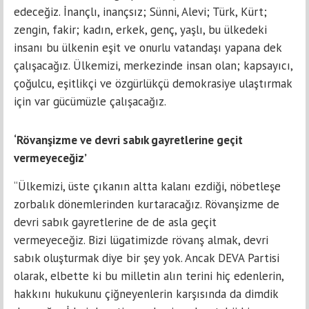
edeceğiz. İnançlı, inançsız; Sünni, Alevi; Türk, Kürt;
zengin, fakir; kadın, erkek, genç, yaşlı, bu ülkedeki
insanı bu ülkenin eşit ve onurlu vatandaşı yapana dek
çalışacağız. Ülkemizi, merkezinde insan olan; kapsayıcı,
çoğulcu, eşitlikçi ve özgürlükçü demokrasiye ulaştırmak
için var gücümüzle çalışacağız.
‘Rövanşizme ve devri sabık gayretlerine geçit
vermeyeceğiz’
“Ülkemizi, üste çıkanın altta kalanı ezdiği, nöbetleşe
zorbalık dönemlerinden kurtaracağız. Rövanşizme de
devri sabık gayretlerine de de asla geçit
vermeyeceğiz. Bizi lügatimizde rövanş almak, devri
sabık oluşturmak diye bir şey yok. Ancak DEVA Partisi
olarak, elbette ki bu milletin alın terini hiç edenlerin,
hakkını hukukunu çiğneyenlerin karşısında da dimdik