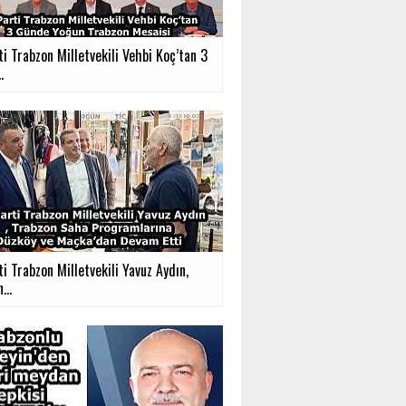
i Trabzon Milletvekili Vehbi Koç’tan 3
.
ti Trabzon Milletvekili Yavuz Aydın,
...