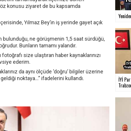
 Söz konusu ziyaret de bu kapsamda
Yenide
ı içerisinde, Yılmaz Bey’in iş yerinde gayet açık
ın bulunduğu, ne görüşmenin 1,5 saat sürdüğü,
rudur. Bunların tamamı yalandır.
 fotoğrafı size ulaştıran haber kaynaklarınızı
vsiye ederim.
klarınız da aynı ölçüde ‘doğru’ bilgiler üzerine
geldiği noktaya…” ifadelerini kullandı.
İYİ Par
Trabzon