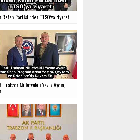
n Refah Partisi’nden TTSO’ya ziyaret
ti Trabzon Milletvekili Yavuz Aydın,
...