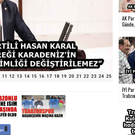
AK Part
›
Günde..
11
12
13
14
15
16
17
18
19
20
21
22
23
24
25
İYİ Par
Trabzon
arı