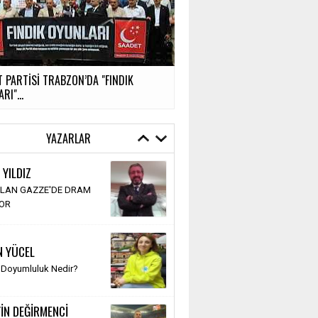
 PARTİSİ TRABZON’DA "FINDIK
RI"...
YAZARLAR
 YILDIZ
LAN GAZZE'DE DRAM
YOR
N YÜCEL
 Doyumluluk Nedir?
İN DEĞİRMENCİ