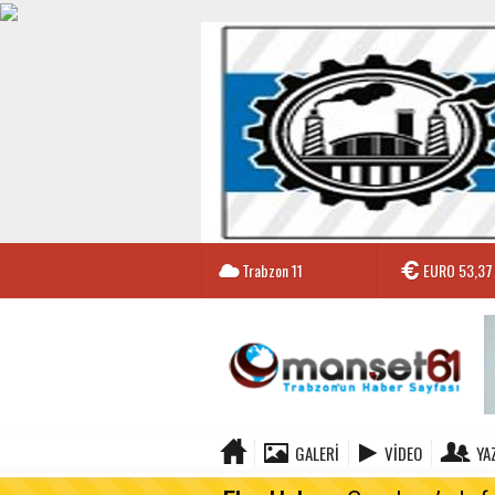
Trabzon
11
EURO
53,37
GALERI
VIDEO
YA