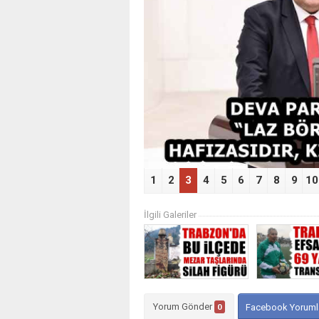
‹
1
2
3
4
5
6
7
8
9
10
İlgili Galeriler
Yorum Gönder
0
Facebook Yoruml