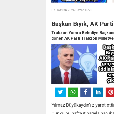
07 Haziran 2026 Pazar 15:23
Başkan Bıyık, AK Parti’
Trabzon Yomra Belediye Başkanı 
dönen AK Parti Trabzon Milletveki
Yılmaz Büyükaydın’ı ziyaret ett
Çünkü bu hafta itibarıyla hac 