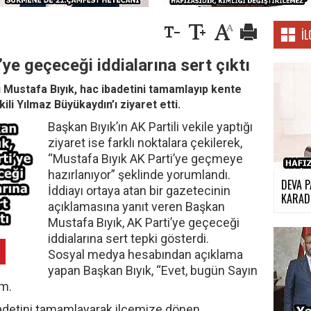
İL
ye geçeceği iddialarına sert çıktı
Mustafa Bıyık, hac ibadetini tamamlayıp kente
li Yılmaz Büyükaydın’ı ziyaret etti.
Başkan Bıyık’ın AK Partili vekile yaptığı
ziyaret ise farklı noktalara çekilerek,
“Mustafa Bıyık AK Parti’ye geçmeye
hazırlanıyor” şeklinde yorumlandı.
DEVA P
İddiayı ortaya atan bir gazetecinin
KARADE
açıklamasına yanıt veren Başkan
Mustafa Bıyık, AK Parti’ye geçeceği
iddialarına sert tepki gösterdi.
Sosyal medya hesabından açıklama
yapan Başkan Bıyık, “Evet, bugün Sayın
im.
ibadetini tamamlayarak ilçemize dönen