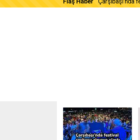
Flaş Haber
Çarşıbaşı’nda f