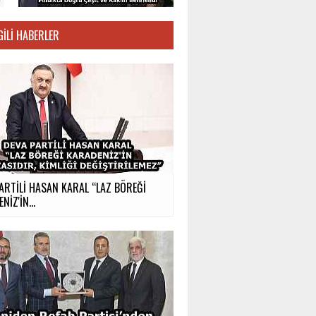
GILI HABERLER
ARTİLİ HASAN KARAL “LAZ BÖREĞİ
NİZ'İN...