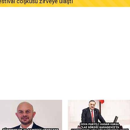
estival coşkusu zirveye ulaştı