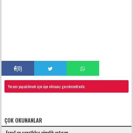
(
0
)
Yorum yapabilmek için üye olmanız gerekmektedir.
FACEBOOK YORUMLARI
ÇOK OKUNANLAR
Esnaf ve sanatkâra yönelik yatırım...