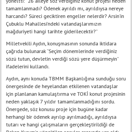
yöneltti: “26 aileye söz verdiğiniz konut projesi neden
tamamlanmadı? Ödenek ayrıldı mı, ayrıldıysa nereye
harcandı? Süreci geciktiren engeller nelerdir? Arsin’in
Çubuklu Mahallesi’ndeki vatandaşlarımızın
mağduriyeti hangi tarihte giderilecektir?”
Milletvekili Aydın, konuşmasının sonunda iktidara
çağrıda bulunarak “Seçim dönemlerinde verdiğiniz
sözü tutun, devletin verdiği sözü yere düşürmeyin”
ifadelerini kullandı.
Aydın, aynı konuda TBMM Başkanlığına sunduğu soru
önergesinde de heyelandan etkilenen vatandaşlar
için planlanan kamulaştırma ve TOKİ konut projesinin
neden yaklaşık 7 yıldır tamamlanmadığını sordu.
Önergede, söz konusu proje için bugüne kadar
herhangi bir ödenek ayrılıp ayrılmadığı, ayrıldıysa
tutarı ve hangi çalışmaların gerçekleştirildiği de