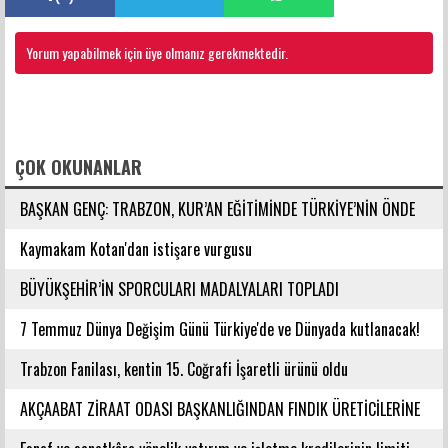
Yorum yapabilmek için üye olmanız gerekmektedir.
FACEBOOK YORUMLARI
ÇOK OKUNANLAR
BAŞKAN GENÇ: TRABZON, KUR’AN EĞİTİMİNDE TÜRKİYE’NİN ÖNDE
GELEN ŞEHİRLERİNDENDİR
Kaymakam Kotan'dan istişare vurgusu
BÜYÜKŞEHİR’İN SPORCULARI MADALYALARI TOPLADI
7 Temmuz Dünya Değişim Günü Türkiye'de ve Dünyada kutlanacak!
Trabzon Fanilası, kentin 15. Coğrafi İşaretli ürünü oldu
AKÇAABAT ZİRAAT ODASI BAŞKANLIĞINDAN FINDIK ÜRETİCİLERİNE