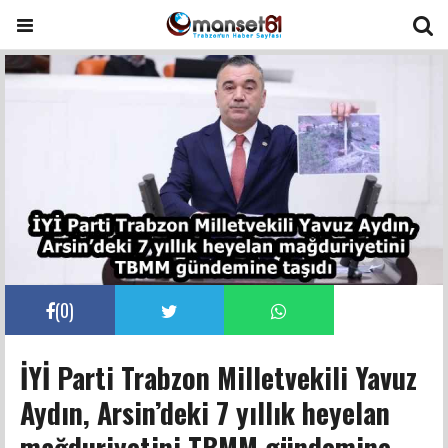
(
0
)
İYİ Parti Trabzon Milletvekili Yavuz
Aydın, Arsin’deki 7 yıllık heyelan
mağduriyetini TBMM gündemine