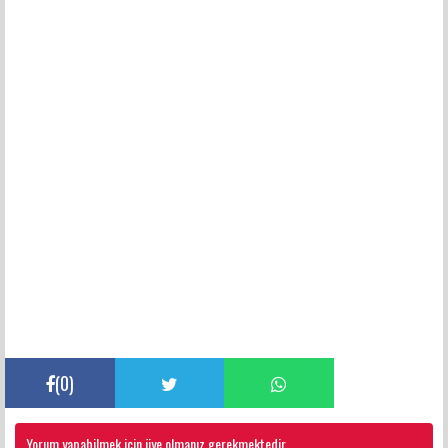
(
0
)
Yorum yapabilmek için üye olmanız gerekmektedir.