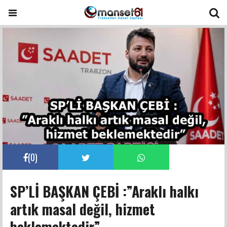
(
0
)
SP’Lİ BAŞKAN ÇEBİ :”Araklı halkı
artık masal değil, hizmet
beklemektedir”