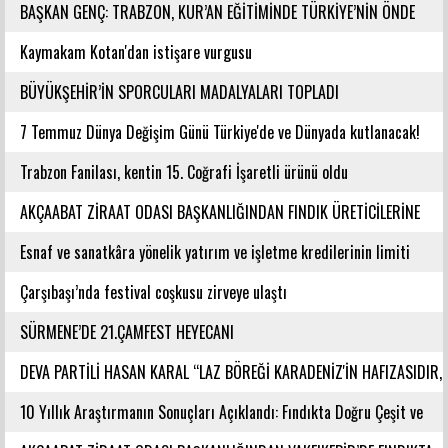
BAŞKAN GENÇ: TRABZON, KUR’AN EĞİTİMİNDE TÜRKİYE’NİN ÖNDE
GELEN ŞEHİRLERİNDENDİR
Kaymakam Kotan'dan istişare vurgusu
BÜYÜKŞEHİR’İN SPORCULARI MADALYALARI TOPLADI
7 Temmuz Dünya Değişim Günü Türkiye'de ve Dünyada kutlanacak!
Trabzon Fanilası, kentin 15. Coğrafi İşaretli ürünü oldu
AKÇAABAT ZİRAAT ODASI BAŞKANLIĞINDAN FINDIK ÜRETİCİLERİNE
AĞUSTOS AYI İÇİN UYARI!
Esnaf ve sanatkâra yönelik yatırım ve işletme kredilerinin limiti
artırıldı
Çarşıbaşı’nda festival coşkusu zirveye ulaştı
SÜRMENE’DE 21.ÇAMFEST HEYECANI
DEVA PARTİLİ HASAN KARAL “LAZ BÖREĞİ KARADENİZ'İN HAFIZASIDIR,
KİMLİĞİ DEĞİŞTİRİLEMEZ”
10 Yıllık Araştırmanın Sonuçları Açıklandı: Fındıkta Doğru Çeşit ve